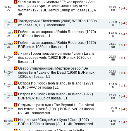
Я плюю на ваши могилы / Её час пробил / День
женщины / I Spit On Your Grave / Day of the
06 Авг
26.99
0
0
Woman (1978) BDRemux 1080p от liosaa | L1, A |
25
GB
4K
Таксидермия / Taxidermia (2006) WEBRip 1080p
31 Июл
9.71 G
0
0
от liosaa | A, L1 | Uncensured
25
B
Робин – алая зарянка / Robin Redbreast (1970)
31 Июл
1.46 G
0
0
BDRip от liosaa | L1
25
B
Робин – алая зарянка / Robin Redbreast (1970)
31 Июл
16.81
0
0
BDRemux 1080p от liosaa | L1
25
GB
Литан / Город призрачной мглы / Litan / La cité
31 Июл
20.75
des spectres verts (1982) BDRemux 1080p от
0
0
25
GB
liosaa | L1
Озеро утопленников / Мёртвое озеро / De
31 Июл
20.72
dødes tjern / Lake of the Dead (1958) BDRemux
0
0
25
GB
1080p от liosaa | L1
Остров Ио / Iodo / Ieoh Island / Io Island (1977)
31 Июл
2.14 G
3
0
BDRip-AVC от liosaa | L1
25
B
Остров Ио / Iodo / Ieoh Island / Io Island (1977)
31 Июл
22.73
0
0
BDRemux 1080p от liosaa | L1
25
GB
Седьмые врата ада / The Beyond / ...E tu vivrai
18 Июн
3.25 G
nel terrore! L'aldilà (1981) BDRip-AVC от liosaa |
0
0
25
B
P2 | 4K Remastered
Исцеление / Снадобье / Kyua / Cure (1997)
16 Июн
14.50
1
0
BDRip 1080p от liosaa | A, L1 | 4K Remastered
25
GB
Дорога в лунном свете / Droga w świetle