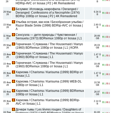
0
0
26
B
HDRip-AVC от liosaa | P2 | 4K Remastered
Безумие: Исповедь некрофила / Deranged /
29 Мар
9.34 G
Deranged: Confessions of a Necrophile (1974)
0
0
26
B
BDRip 1080p от liosaa | P2 | 4K Remastered
Улыбка острая, как нож / Безобразная улыбка /
15 Мар
2.60 G
Razor Blade Smile (1998) BDRip-AVC от liosaa |
3
0
26
B
A
Сенсуэла — дитя природы / Чувственная /
11 Мар
28.69
0
0
Sensuela (1973) BDRemux 1080p от liosaa | L1
26
GB
Горничная / Служанка / The Housemaid / Hanyo
05 Мар
26.03
0
0
(1960) BDRemux 1080p от liosaa | L1 | KOFA
26
GB
Горничная / Служанка / The Housemaid / Hanyo
15 Фев
1.47 G
1
0
(1960) BDRip от liosaa | L1
26
B
Горничная / Служанка / The Housemaid / Hanyo
15 Фев
19.49
0
0
(1960) BDRemux 1080p от liosaa | L1
26
GB
Харизма / Charisma / Karisuma (1999) BDRip от
05 Фев
1.47 G
1
0
liosaa | L1
26
B
Харизма / Charisma / Karisuma (1999) WEB-DL
05 Фев
10.56
1
0
1080p от liosaa | L1
26
GB
Харизма / Charisma / Karisuma (1999) BDRemux
05 Фев
26.97
0
0
1080p от liosaa | L1
26
GB
Харизма / Charisma / Karisuma (1999) BDRip-
05 Фев
2.14 G
0
0
AVC от liosaa | L1
26
B
Дочери тьмы / Les lèvres rouges / Daughters of
24 Янв
61.83
Darkness (1971) UHD BDRemux 2160p от liosaa