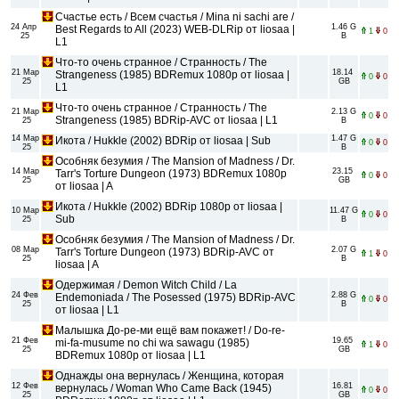
Счастье есть / Всем счастья / Mina ni sachi are /
24 Апр
1.46 G
Best Regards to All (2023) WEB-DLRip от liosaa |
1
0
25
B
L1
Что-то очень странное / Странность / The
21 Мар
18.14
Strangeness (1985) BDRemux 1080p от liosaa |
0
0
25
GB
L1
Что-то очень странное / Странность / The
21 Мар
2.13 G
0
0
Strangeness (1985) BDRip-AVC от liosaa | L1
25
B
14 Мар
1.47 G
Икота / Hukkle (2002) BDRip от liosaa | Sub
0
0
25
B
Особняк безумия / The Mansion of Madness / Dr.
14 Мар
23.15
Tarr's Torture Dungeon (1973) BDRemux 1080p
0
0
25
GB
от liosaa | A
Икота / Hukkle (2002) BDRip 1080p от liosaa |
10 Мар
11.47 G
0
0
Sub
25
B
Особняк безумия / The Mansion of Madness / Dr.
08 Мар
2.07 G
Tarr's Torture Dungeon (1973) BDRip-AVC от
1
0
25
B
liosaa | A
Одержимая / Demon Witch Child / La
24 Фев
2.88 G
Endemoniada / The Posessed (1975) BDRip-AVC
0
0
25
B
от liosaa | L1
Малышка До-ре-ми ещё вам покажет! / Do-re-
21 Фев
19.65
mi-fa-musume no chi wa sawagu (1985)
1
0
25
GB
BDRemux 1080p от liosaa | L1
Однажды она вернулась / Женщина, которая
12 Фев
16.81
вернулась / Woman Who Came Back (1945)
0
0
25
GB