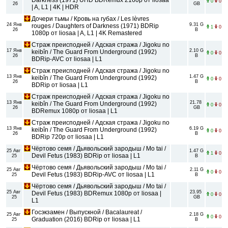
0
0
26
GB
| A, L1 | 4K | HDR
Дочери тьмы / Кровь на губах / Les lèvres
24 Янв
9.31 G
rouges / Daughters of Darkness (1971) BDRip
1
0
26
B
1080p от liosaa | A, L1 | 4K Remastered
Страж преисподней / Адская стража / Jigoku no
17 Янв
2.10 G
keibîn / The Guard From Underground (1992)
0
0
26
B
BDRip-AVC от liosaa | L1
Страж преисподней / Адская стража / Jigoku no
13 Янв
1.47 G
keibîn / The Guard From Underground (1992)
0
0
26
B
BDRip от liosaa | L1
Страж преисподней / Адская стража / Jigoku no
13 Янв
21.78
keibîn / The Guard From Underground (1992)
0
0
26
GB
BDRemux 1080p от liosaa | L1
Страж преисподней / Адская стража / Jigoku no
13 Янв
6.19 G
keibîn / The Guard From Underground (1992)
0
0
26
B
BDRip 720p от liosaa | L1
Чёртово семя / Дьявольский зародыш / Mo tai /
25 Авг
1.47 G
1
0
Devil Fetus (1983) BDRip от liosaa | L1
25
B
Чёртово семя / Дьявольский зародыш / Mo tai /
25 Авг
2.11 G
0
0
Devil Fetus (1983) BDRip-AVC от liosaa | L1
25
B
Чёртово семя / Дьявольский зародыш / Mo tai /
25 Авг
23.95
Devil Fetus (1983) BDRemux 1080p от liosaa |
0
0
25
GB
L1
Госэкзамен / Выпускной / Bacalaureat /
25 Авг
2.18 G
0
0
Graduation (2016) BDRip от liosaa | L1
25
B