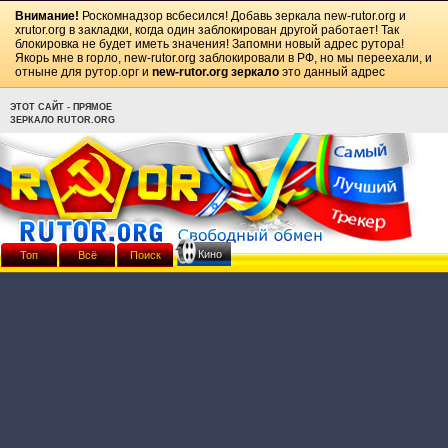
Внимание!
Роскомнадзор всбесился! Добавь зеркала
new-rutor.org
и
xrutor.org
в закладки, когда один заблокирован другой работает! Так
блокировка не будет иметь значения! Запомни новый адрес рутора!
Якорь мне в горло, new-rutor.org заблокировали в РФ, но мы переехали, и
отныне для рутор.орг и
new-rutor.org зеркало
это данный адрес
ЭТОТ САЙТ - ПРЯМОЕ
ЗЕРКАЛО RUTOR.ORG
Кино
Топ
Всё
Поиск