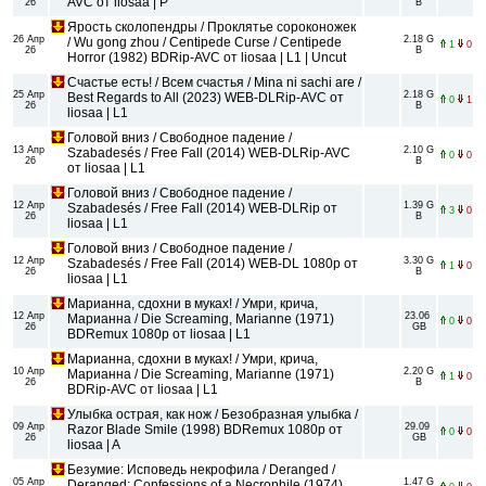
AVC от liosaa | P
26
B
Ярость сколопендры / Проклятье сороконожек
26 Апр
2.18 G
/ Wu gong zhou / Centipede Curse / Centipede
1
0
26
B
Horror (1982) BDRip-AVC от liosaa | L1 | Uncut
Счастье есть! / Всем счастья / Mina ni sachi are /
25 Апр
2.18 G
Best Regards to All (2023) WEB-DLRip-AVC от
0
1
26
B
liosaa | L1
Головой вниз / Свободное падение /
13 Апр
2.10 G
Szabadesés / Free Fall (2014) WEB-DLRip-AVC
0
0
26
B
от liosaa | L1
Головой вниз / Свободное падение /
12 Апр
1.39 G
Szabadesés / Free Fall (2014) WEB-DLRip от
3
0
26
B
liosaa | L1
Головой вниз / Свободное падение /
12 Апр
3.30 G
Szabadesés / Free Fall (2014) WEB-DL 1080p от
1
0
26
B
liosaa | L1
Марианна, сдохни в муках! / Умри, крича,
12 Апр
23.06
Марианна / Die Screaming, Marianne (1971)
0
0
26
GB
BDRemux 1080p от liosaa | L1
Марианна, сдохни в муках! / Умри, крича,
10 Апр
2.20 G
Марианна / Die Screaming, Marianne (1971)
1
0
26
B
BDRip-AVC от liosaa | L1
Улыбка острая, как нож / Безобразная улыбка /
09 Апр
29.09
Razor Blade Smile (1998) BDRemux 1080p от
0
0
26
GB
liosaa | A
Безумие: Исповедь некрофила / Deranged /
05 Апр
1.47 G
Deranged: Confessions of a Necrophile (1974)