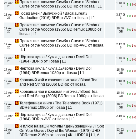
Проклятие племени Симба / Curse of Simba /
25 Авг
1.48 G
4
0
Curse of the Voodoo (1965) BDRip от liosaa | L1
25
B
Госэкзамен / Выпускной / Bacalaureat /
18 Авг
3.37 G
0
0
Graduation (2016) BDRip-AVC от liosaa | L1
25
B
Проклятие племени Симба / Curse of Simba /
17 Авг
18.50
Curse of the Voodoo (1965) BDRemux 1080p от
0
0
25
GB
liosaa | L1
Проклятие племени Симба / Curse of Simba /
17 Авг
2.12 G
Curse of the Voodoo (1965) BDRip-AVC от liosaa
0
0
25
B
| L1
Чёртова кукла / Кукла дьявола / Devil Doll
17 Авг
1.46 G
1
0
(1964) BDRip от liosaa | L1
25
B
Чёртова кукла / Кукла дьявола / Devil Doll
17 Авг
18.79
0
0
(1964) BDRemux 1080p от liosaa | L1
25
GB
Кровавый чай и красная ниточка / Blood Tea
12 Авг
1.10 G
0
0
and Red String (2006) BDRip от liosaa
25
B
Кровавый чай и красная ниточка / Blood Tea
12 Авг
15.44
0
0
and Red String (2006) BDRemux 1080p от liosaa
25
GB
Телефонная книга / The Telephone Book (1971)
12 Авг
19.81
0
0
BDRemux 1080p от liosaa | L1
25
GB
Чёртова кукла / Кукла дьявола / Devil Doll
12 Авг
2.15 G
0
0
(1964) BDRip-AVC от liosaa | L1
25
B
Я плюю на ваши могилы / День женщины / I Spit
12 Авг
53.52
On Your Grave / Day of the Woman (1978) UHD
1
0
25
GB
BDRemux 2160p от liosaa | 4K | HDR10 | L1, A