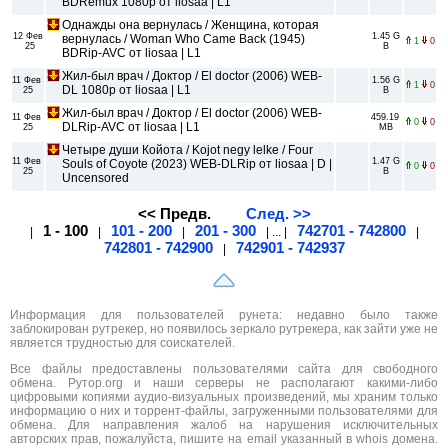
BDRemux 1080p от liosaa | L1
Однажды она вернулась / Женщина, которая
12 Фев
1.45 G
вернулась / Woman Who Came Back (1945)
1
0
25
B
BDRip-AVC от liosaa | L1
Жил-был врач / Доктор / El doctor (2006) WEB-
11 Фев
1.56 G
1
0
DL 1080p от liosaa | L1
25
B
Жил-был врач / Доктор / El doctor (2006) WEB-
11 Фев
459.19
0
0
DLRip-AVC от liosaa | L1
25
MB
Четыре души Койота / Kojot negy lelke / Four
11 Фев
1.47 G
Souls of Coyote (2023) WEB-DLRip от liosaa | D |
0
0
25
B
Uncensored
<< Предв.
След. >>
1 - 100
101 - 200
201 - 300
742701 - 742800
|
|
|
| ... |
|
742801 - 742900
742901 - 742937
|
Информация для пользователей рунета: недавно было также
заблокирован рутрекер, но появилось зеркало рутрекера, как зайти уже не
является трудностью для соискателей.
Все файлы предоставлены пользователями сайта для свободного
обмена. Рутор.org и наши серверы не располагают какими-либо
цифровыми копиями аудио-визуальных произведений, мы храним только
информацию о них и торрент-файлы, загруженными пользователями для
обмена. Для направления жалоб на нарушения исключительных
авторских прав, пожалуйста, пишите на email указанный в whois домена.