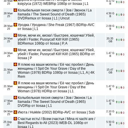
30 Мая
4.12 G
0
0
księżyca (1972) WEBRip 1080p от liosaa | L1
25
B
Колыбельная песня смерти / Зов / Звонок / La
28 Мая
4.50 G
llamada / The Sweet Sound of Death (1965)
1
0
25
B
DVDRemux от liosaa | L1 | Uncut
Уродка / Уродина / She Freak (1967) BDRip-AVC
28 Мая
2.09 G
0
0
от liosaa | L1
25
B
Мочи, мочи их, киска! / Быстрее, кошечка! Убей,
24 Мая
20.35
убей! / Faster, Pussycat! Kill! Kill! (1965)
0
0
25
GB
BDRemux 1080p от liosaa | P, A
Мочи, мочи их, киска! / Быстрее, кошечка! Убей,
24 Мая
1.47 G
убей! / Faster, Pussycat! Kill! Kill! (1965) BDRip от
0
0
25
B
liosaa | P
Я плюю на ваши могилы / Её час пробил / День
женщины / I Spit On Your Grave / Day of the
21 Мая
15.47
0
0
Woman (1978) BDRip 1080p от liosaa | L1, A | 4K
25
GB
Rem
Я плюю на ваши могилы / Её час пробил / День
21 Мая
1.47 G
женщины / I Spit On Your Grave / Day of the
1
0
25
B
Woman (1978) HDRip от liosaa | L1
Колыбельная песня смерти / Зов / Звонок / La
17 Мая
1.47 G
llamada / The Sweet Sound of Death (1965)
0
0
25
B
DVDRip от liosaa | L1
04 Мая
2.10 G
Икота / Hukkle (2002) BDRip-AVC от liosaa | Sub
0
0
25
B
Счастье есть! / Всем счастья / Mina ni sachi are /
25 Апр
5.50 G
Best Regards to All (2023) WEB-DL 1080p от
1
0
25
B
liosaa | L1