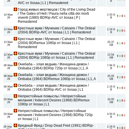
26
B
AVC от liosaa | L1 | Remastered
Город живых мертвецов / City of the Living Dead
/ The Gates of Hell / Paura nella città dei morti
14 Мая
2.43 G
2
0
viventi (1980) BDRip-AVC от liosaa | P |
26
B
Remastered
Крестные муки / Мучение / Calvaire / The Ordeal
13 Мая
2.19 G
0
0
(2004) BDRip-AVC от liosaa | L1 | Remastered
26
B
Крестные муки / Мучение / Calvaire / The Ordeal
13 Мая
20.37
(2004) BDRemux 1080p от liosaa | L1 |
1
0
26
GB
Remastered
Крестные муки / Мучение / Calvaire / The Ordeal
12 Мая
13.54
0
0
(2004) BDRip 1080p от liosaa | L1 | Remastered
26
GB
Онибаба – злая ведьма / Женщина-демон /
06 Мая
7.94 G
1
0
Onibaba (1964) BDRip 720p от liosaa | L1, A
26
B
Онибаба – злая ведьма / Женщина-демон /
06 Мая
25.05
2
0
Onibaba (1964) BDRemux 1080p от liosaa | L1, A
26
GB
Онибаба – злая ведьма / Женщина-демон /
06 Мая
2.19 G
0
0
Onibaba (1964) BDRip-AVC от liosaa | L1
26
B
Непристойные помыслы / Непристойные
03 Мая
16.05
желания / Indecent Desires (1968) BDRemux
0
0
26
GB
1080p от liosaa | L1
Непристойные помыслы / Непристойные
03 Мая
4.50 G
желания / Indecent Desires (1968) BDRip 720p
0
0
26
B
от liosaa | L1
Вредный Фред / Drop Dead Fred (1991) BDRip-
29 Апр
2.18 G
0
0