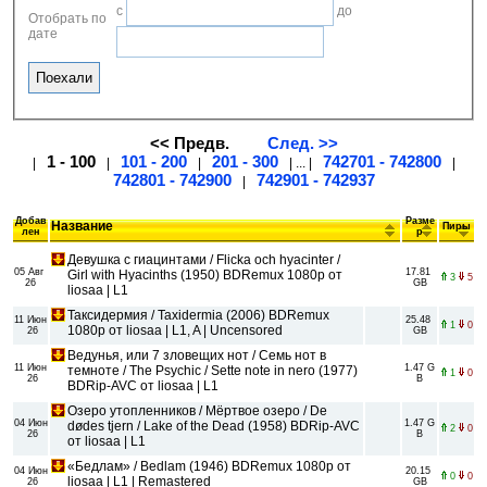
с
до
Отобрать по
дате
<< Предв.
След. >>
1 - 100
101 - 200
201 - 300
742701 - 742800
|
|
|
| ... |
|
742801 - 742900
742901 - 742937
|
Добав
Разме
Название
Пиры
лен
р
Девушка с гиацинтами / Flicka och hyacinter /
05 Авг
17.81
Girl with Hyacinths (1950) BDRemux 1080p от
3
5
26
GB
liosaa | L1
Таксидермия / Taxidermia (2006) BDRemux
11 Июн
25.48
1
0
1080p от liosaa | L1, A | Uncensored
26
GB
Ведунья, или 7 зловещих нот / Семь нот в
11 Июн
1.47 G
темноте / The Psychic / Sette note in nero (1977)
1
0
26
B
BDRip-AVC от liosaa | L1
Озеро утопленников / Мёртвое озеро / De
04 Июн
1.47 G
dødes tjern / Lake of the Dead (1958) BDRip-AVC
2
0
26
B
от liosaa | L1
«Бедлам» / Bedlam (1946) BDRemux 1080p от
04 Июн
20.15
0
0
liosaa | L1 | Remastered
26
GB