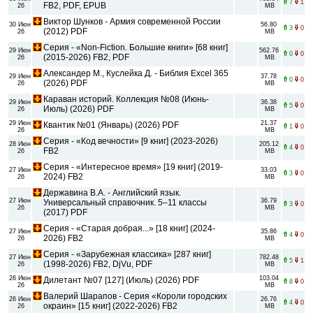
7
1
FB2, PDF, EPUB
26
MB
Виктор Шунков - Армия современной России
30 Июн
56.80
3
0
(2012) PDF
26
MB
Серия - «Non-Fiction. Большие книги» [68 книг]
29 Июн
562.76
0
0
(2015-2026) FB2, PDF
26
MB
Александер М., Куслейка Д. - Библия Excel 365
29 Июн
37.78
0
0
(2026) PDF
26
MB
Караван историй. Коллекция №08 (Июнь-
29 Июн
36.38
5
0
Июль) (2026) PDF
26
MB
29 Июн
21.37
Квантик №01 (Январь) (2026) PDF
1
0
26
MB
Серия - «Код вечности» [9 книг] (2023-2026)
28 Июн
205.12
4
0
FB2
26
MB
Серия - «Интересное время» [19 книг] (2019-
27 Июн
33.03
3
0
2024) FB2
26
MB
Державина В.А. - Английский язык.
27 Июн
36.79
Универсальный справочник. 5–11 классы
3
0
26
MB
(2017) PDF
Серия - «Старая добрая...» [18 книг] (2024-
27 Июн
35.86
4
0
2026) FB2
26
MB
Серия - «Зарубежная классика» [287 книг]
27 Июн
782.48
5
1
(1998-2026) FB2, DjVu, PDF
26
MB
26 Июн
103.04
Дилетант №07 [127] (Июль) (2026) PDF
8
0
26
MB
Валерий Шарапов - Серия «Короли городских
26 Июн
26.76
4
0
окраин» [15 книг] (2022-2026) FB2
26
MB