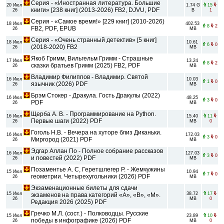
Серия - «Иностранная литература. Большие
20 Июл
1.74 G
15
книги» [238 книг] (2013-2026) FB2, DJVU, PDF
26
B
1
Серия - «Самое время!» [229 книг] (2010-2026)
18 Июл
402.53
8
2
FB2, PDF, EPUB
26
MB
Серия - «Очень странный детектив» [5 книг]
18 Июл
10.61
6
0
(2018-2020) FB2
26
MB
Якоб Гримм, Вильгельм Гримм - Страшные
17 Июл
13.24
8
2
сказки братьев Гримм (2025) FB2, PDF
26
MB
Владимир Филиппов - Владимир. Святой
16 Июл
10.03
1
0
язычник (2026) PDF
26
MB
Брэм Стокер - Дракула. Гость Дракулы (2022)
16 Июл
48.25
3
0
PDF
26
MB
Щерба А. В. - Программирование на Python.
16 Июл
15.40
11
Первые шаги (2022) PDF
26
MB
0
Гоголь Н.В. - Вечера на хуторе близ Диканьки.
16 Июл
172.03
3
0
Миргород (2021) PDF
26
MB
Эдгар Аллан По - Полное собрание рассказов
16 Июл
127.03
3
0
и повестей (2022) PDF
26
MB
Позаментье А. С, Геретшлегер Р. - Жемчужины
15 Июл
10.94
7
0
геометрии. Четырехугольники (2026) PDF
26
MB
Экзаменационные билеты для сдачи
15 Июл
38.72
17
экзаменов на права категорий «А», «В», «М».
26
MB
0
Редакция 2026 (2025) PDF
Гречко М.Л. (сост.) - Полководцы. Русские
15 Июл
23.89
10
победы в инфографике (2026) PDF
26
MB
0