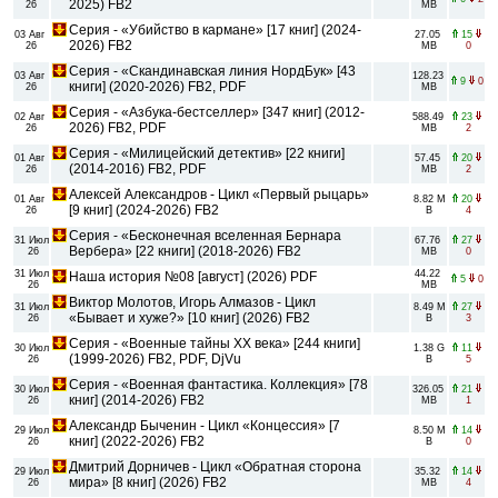
2025) FB2
26
MB
Серия - «Убийство в кармане» [17 книг] (2024-
03 Авг
27.05
15
2026) FB2
26
MB
0
Серия - «Скандинавская линия НордБук» [43
03 Авг
128.23
9
0
книги] (2020-2026) FB2, PDF
26
MB
Серия - «Азбука-бестселлер» [347 книг] (2012-
02 Авг
588.49
23
2026) FB2, PDF
26
MB
2
Серия - «Милицейский детектив» [22 книги]
01 Авг
57.45
20
(2014-2016) FB2, PDF
26
MB
2
Алексей Александров - Цикл «Первый рыцарь»
01 Авг
8.82 M
20
[9 книг] (2024-2026) FB2
26
B
4
Серия - «Бесконечная вселенная Бернара
31 Июл
67.76
27
Вербера» [22 книги] (2018-2026) FB2
26
MB
0
31 Июл
44.22
Наша история №08 [август] (2026) PDF
5
0
26
MB
Виктор Молотов, Игорь Алмазов - Цикл
31 Июл
8.49 M
27
«Бывает и хуже?» [10 книг] (2026) FB2
26
B
3
Серия - «Военные тайны ХХ века» [244 книги]
30 Июл
1.38 G
11
(1999-2026) FB2, PDF, DjVu
26
B
5
Серия - «Военная фантастика. Коллекция» [78
30 Июл
326.05
21
книг] (2014-2026) FB2
26
MB
1
Александр Быченин - Цикл «Концессия» [7
29 Июл
8.50 M
14
книг] (2022-2026) FB2
26
B
0
Дмитрий Дорничев - Цикл «Обратная сторона
29 Июл
35.32
14
мира» [8 книг] (2026) FB2
26
MB
4