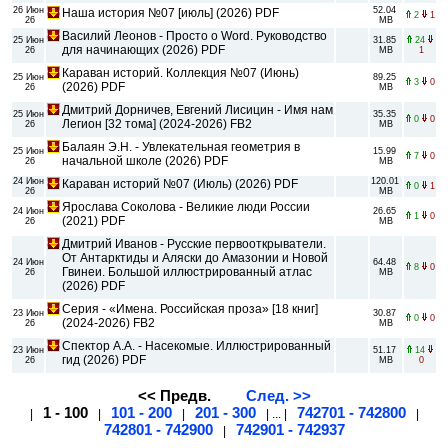
26 Июн
52.04
Наша история №07 [июль] (2026) PDF
2
1
26
MB
Василий Леонов - Просто о Word. Руководство
25 Июн
31.85
24
для начинающих (2026) PDF
26
MB
1
Караван историй. Коллекция №07 (Июнь)
25 Июн
89.25
3
0
(2026) PDF
26
MB
Дмитрий Дорничев, Евгений Лисицин - Имя нам
25 Июн
35.35
0
0
Легион [32 тома] (2024-2026) FB2
26
MB
Балаян Э.Н. - Увлекательная геометрия в
25 Июн
15.99
7
0
начальной школе (2026) PDF
26
MB
24 Июн
120.01
Караван историй №07 (Июль) (2026) PDF
0
1
26
MB
Ярослава Соколова - Великие люди России
24 Июн
26.65
1
0
(2021) PDF
26
MB
Дмитрий Иванов - Русские первооткрыватели.
От Антарктиды и Аляски до Амазонии и Новой
24 Июн
64.48
8
0
Гвинеи. Большой иллюстрированный атлас
26
MB
(2026) PDF
Серия - «Имена. Российская проза» [18 книг]
23 Июн
30.87
0
0
(2024-2026) FB2
26
MB
Спектор А.А. - Насекомые. Иллюстрированный
23 Июн
51.17
14
гид (2026) PDF
26
MB
0
<< Предв.
След. >>
1 - 100
101 - 200
201 - 300
742701 - 742800
|
|
|
| ... |
|
742801 - 742900
742901 - 742937
|