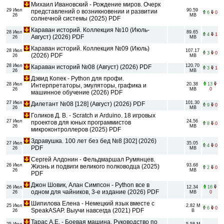
Михаил Ивановский - Рождение миров. Очерк
29 Июл
90.59
представлений о возникновении и развитии
6
0
26
MB
солнечной системы (2025) PDF
Караван историй. Коллекция №10 (Июль-
28 Июл
89.65
4
1
Август) (2026) PDF
26
MB
Караван историй. Коллекция №09 (Июль)
28 Июл
107.17
3
0
(2026) PDF
26
MB
28 Июл
120.70
Караван историй №08 (Август) (2026) PDF
3
1
26
MB
Дэвид Копек - Python для профи.
28 Июл
20.38
13
Интерпретаторы, эмуляторы, графика и
26
MB
0
машинное обучение (2026) PDF
27 Июл
101.30
Дилетант №08 [128] (Август) (2026) PDF
9
0
26
MB
Голиков Д. В. - Scratch и Arduino. 18 игровых
27 Июл
24.56
проектов для юных программистов
8
0
26
MB
микроконтроллеров (2025) PDF
Здравушка. 100 лет без бед №8 [302] (2026)
27 Июл
35.05
4
0
PDF
26
MB
Сергей Алдонин - Фельдмаршал Румянцев.
26 Июл
93.68
Жизнь и подвиги великого полководца (2025)
2
0
26
MB
PDF
Джон Шовик, Алан Симпсон - Python все в
26 Июл
12.34
16
одном для чайников, 3-е издание (2026) PDF
26
MB
0
Шипилова Елена - Немецкий язык вместе с
25 Июл
2.82 M
6
0
SpeakASAP. Выучи навсегда (2021) PDF
26
B
Тарас А.Е. - Боевая машина. Руководство по
25 Июл
5.58 M