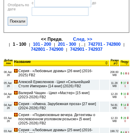
с
до
Отобрать по
дате
<< Предв.
След. >>
1 - 100
101 - 200
201 - 300
742701 - 742800
|
|
|
| ... |
|
742801 - 742900
742901 - 742937
|
Добав
Разме
Название
Пиры
лен
р
Серия - «Любовные драмы» [26 книг] (2016-
06 Авг
208.60
6
8
2025) FB2
26
MB
Алексей Ермоленков - Цикл «Сильнейший
05 Авг
11.28
37
Столп Империи» [14 книг] (2026) FB2
26
MB
1
Валерий Чащин - Цикл «Мастер» [15 книг]
04 Авг
12.20
33
(2023-2026) FB2
26
MB
1
Серия - «Имена. Зарубежная проза» [27 книг]
04 Авг
54.81
14
(2024-2026) FB2
26
MB
0
Серия - «Подмосковные вечера. Детективы о
03 Авг
12.33
28
послевоенном уголовном розыске» [5 книг]
26
MB
0
(2025-2026) FB2
Серия - «Любовные драмы» [25 книг] (2016-
03 Авг
199.72
6
2