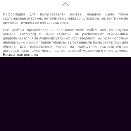
Информация для пользователей рунета: недавно было также
заблокирован рутрекер, но появилось зеркало рутрекера, как зайти уже не
является трудностью для соискателей.
Все файлы предоставлены пользователями сайта для свободного
обмена. Рутор.org и наши серверы не располагают какими-либо
цифровыми копиями аудио-визуальных произведений, мы храним только
информацию о них и торрент-файлы, загруженными пользователями для
обмена. Для направления жалоб на нарушения исключительных
авторских прав, пожалуйста, пишите на email указанный в whois домена.
Бесплатная реклама