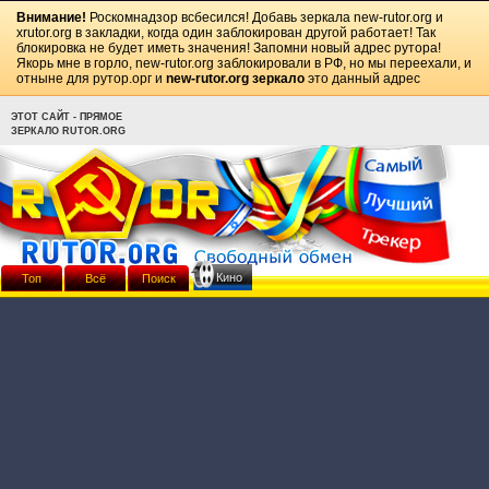
Внимание!
Роскомнадзор всбесился! Добавь зеркала
new-rutor.org
и
xrutor.org
в закладки, когда один заблокирован другой работает! Так
блокировка не будет иметь значения! Запомни новый адрес рутора!
Якорь мне в горло, new-rutor.org заблокировали в РФ, но мы переехали, и
отныне для рутор.орг и
new-rutor.org зеркало
это данный адрес
ЭТОТ САЙТ - ПРЯМОЕ
ЗЕРКАЛО RUTOR.ORG
Кино
Топ
Всё
Поиск