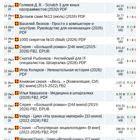
Голиков Д. В. - Scratch 3 для юных
14 Июл
44.57
0
0
программистов (2020) PDF
26
MB
14 Июл
18.77
Делаем сами №13 (июль) (2026) PDF
7
0
26
MB
Василий Леонов - Просто о компьютере и
14 Июл
77.26
23
ноутбуке. Руководство для начинающих (2026)
26
MB
0
PDF
13 Июл
36.77
1000 секретов №10 (Май) (2026) PDF
7
0
26
MB
Серия - «Большой роман» [246 книг] (2015-
12 Июл
673.47
4
3
2026) FB2, EPUB
26
MB
Сергей Рыбников - Английский для IT-
12 Июл
12.17
4
0
специалистов. Шпаргалка (2026) PDF
26
MB
Игор Коларов - Увлекательная история (2026)
12 Июл
46.67
5
0
PDF
26
MB
Книжная серия - «Весь...» (Компиляция, СИ)
11 Июл
2.07 G
24
[82 книги] (2015-2022) FB2
26
B
2
Илья Квашенов - Медицина в шпаргалках
10 Июл
8.55 M
15
(2026) FB2, PDF
26
B
4
Серия - «Большой роман» [244 книги] (2015-
10 Июл
670.20
0
0
2026) FB2, EPUB
26
MB
Indigo - Цикл «На границе империй» [33 книги]
09 Июл
29.05
17
(2022-2026) FB2
26
MB
1
Серия - «Популярная энциклопедия» [9 книг]
09 Июл
288.83
10
(2022-2026) FB2, PDF
26
MB
2
Максим Гаусс - Цикл «Второй шанс» [17 книг]