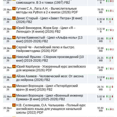
0
0
самозащите. В 3-х томах (1997) FB2
26
B
Гутник С.А., Лата А.Н. - Вычислительные
25 Июл
78.05
8
1
методы на Python в 2-х книгах (2026) PDF
26
MB
Денис Старый - Цикл «Завет Петра» [8 книг]
25 Июл
6.35 M
20
(2026) FB2
26
B
0
Юрий Винокуров, Жорж Бор - Цикл «Я –
25 Июл
3.31 M
7
3
Легенда!» [4 книги] (2026) FB2
26
B
Артем Каменистый - Цикл «Альфа-ноль» [13
25 Июл
22.86
14
книг] (2020-2026) FB2
26
MB
1
Сергей Че - Английский легко и быстро.
24 Июл
32.69
9
0
Нейрометодика (2026) PDF
26
MB
Николай Ярыгин - Сборник произведений [10
24 Июл
21.21
18
книг] (2019-2026) FB2
26
MB
3
Юрий Кербунов - Ускоренный курс английского
24 Июл
29.99
7
0
для моряков (2026) PDF
26
MB
Айзек Азимов - Человеческий мозг. От аксона
22 Июл
3.13 M
8
0
до нейрона (2026) FB2
26
B
Михаил Воронцов - Цикл «Петербургский
21 Июл
29.74
12
врач» [6 книг] (2026) FB2
26
MB
1
Михаил Воронцов - Цикл «Военный инженер
21 Июл
5.02 M
13
Ермака» [6 книг] (2025-2026) FB2
26
B
0
Н.В. Селянцева, О.А. Чалышева - Полный курс
20 Июл
55.60
английского языка для учащихся начальной
4
0
26
MB
школы (2022) PDF