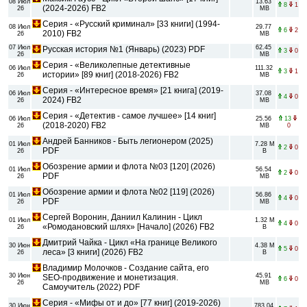
08 Июл
13.63
8
1
(2024-2026) FB2
26
MB
Серия - «Русский криминал» [33 книги] (1994-
08 Июл
29.77
6
2
2010) FB2
26
MB
07 Июл
62.45
Русская история №1 (Январь) (2023) PDF
3
0
26
MB
Серия - «Великолепные детективные
06 Июл
111.32
3
1
истории» [89 книг] (2018-2026) FB2
26
MB
Серия - «Интересное время» [21 книга] (2019-
06 Июл
37.08
4
0
2024) FB2
26
MB
Серия - «Детектив - самое лучшее» [14 книг]
06 Июл
25.56
13
(2018-2020) FB2
26
MB
0
Андрей Банников - Быть легионером (2025)
01 Июл
7.28 M
2
0
PDF
26
B
Обозрение армии и флота №03 [120] (2026)
01 Июл
56.54
2
0
PDF
26
MB
Обозрение армии и флота №02 [119] (2026)
01 Июл
56.86
4
0
PDF
26
MB
Сергей Воронин, Даниил Калинин - Цикл
01 Июл
1.32 M
4
0
«Ромодановский шлях» [Начало] (2026) FB2
26
B
Дмитрий Чайка - Цикл «На границе Великого
30 Июн
4.38 M
5
0
леса» [3 книги] (2026) FB2
26
B
Владимир Молочков - Создание сайта, его
30 Июн
45.91
SEO-продвижение и монетизация.
6
0
26
MB
Самоучитель (2022) PDF
Серия - «Мифы от и до» [77 книг] (2019-2026)
30 Июн
783.04