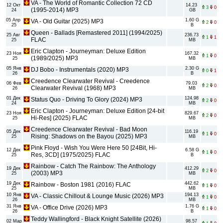
VA - The World of Romantic Collection 72 CD
12 Окт
14.23
3
0
(1995-2014) MP3
24
GB
05 Апр
1.60 G
VA - Old Guitar (2025) MP3
2
0
25
B
Queen - Ballads [Remastered 2011] (1994/2025)
25 Авг
236.73
1
1
FLAC
25
MB
Eric Clapton - Journeyman: Deluxe Edition
23 Ноя
167.32
1
0
(1989/2025) MP3
25
MB
05 Янв
2.30 G
DJ Bobo - Instrumentals (2020) MP3
0
1
26
B
Creedence Clearwater Revival - Creedence
06 Фев
79.03
2
0
Clearwater Revival (1968) MP3
26
MB
01 Дек
124.98
Status Quo - Driving To Glory (2024) MP3
2
0
24
MB
Eric Clapton - Journeyman: Deluxe Edition [24-bit
23 Ноя
829.67
2
0
Hi-Res] (2025) FLAC
25
MB
Creedence Clearwater Revival - Bad Moon
05 Дек
116.19
1
0
Rising: Shadows on the Bayou (2025) MP3
25
MB
Pink Floyd - Wish You Were Here 50 [24Bit, Hi-
12 Дек
6.58 G
1
0
Res, 3CD] (1975/2025) FLAC
25
B
Rainbow - Catch The Rainbow: The Anthology
19 Дек
412.29
2
0
(2003) MP3
25
MB
19 Дек
442.62
Rainbow - Boston 1981 (2016) FLAC
1
0
25
MB
10 Янв
194.13
VA - Classic Chillout & Lounge Music (2026) MP3
1
0
26
MB
31 Янв
1.76 G
VA - Office Drive (2026) MP3
1
0
26
B
Teddy Wallingford - Black Knight Satellite (2026)
02 Мар
98.57