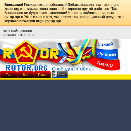
Внимание!
Роскомнадзор всбесился! Добавь зеркала
new-rutor.org
и
xrutor.org
в закладки, когда один заблокирован другой работает! Так
блокировка не будет иметь значения! Новость: заблокирован нью-
рутор.орг в РФ, в связи с чем, мы переехали, теперь данный ресурс это
зеркало new-rutor.org
и рутор.орг
ЭТОТ САЙТ - ПРЯМОЕ
ЗЕРКАЛО RUTOR.ORG
Кино
Топ
Всё
Поиск