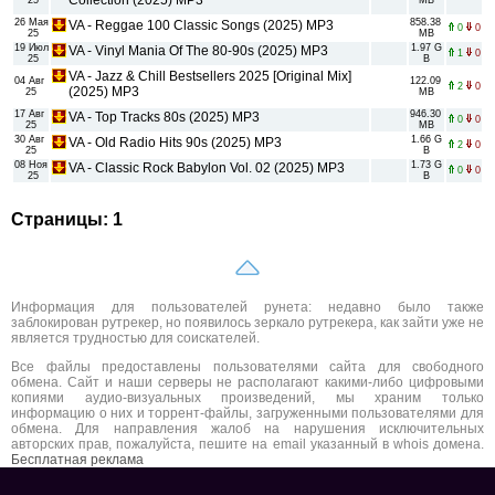
Collection (2025) MP3
25
MB
26 Мая
858.38
VA - Reggae 100 Classic Songs (2025) MP3
0
0
25
MB
19 Июл
1.97 G
VA - Vinyl Mania Of The 80-90s (2025) MP3
1
0
25
B
VA - Jazz & Chill Bestsellers 2025 [Original Mix]
04 Авг
122.09
2
0
(2025) MP3
25
MB
17 Авг
946.30
VA - Top Tracks 80s (2025) MP3
0
0
25
MB
30 Авг
1.66 G
VA - Old Radio Hits 90s (2025) MP3
2
0
25
B
08 Ноя
1.73 G
VA - Classic Rock Babylon Vol. 02 (2025) MP3
0
0
25
B
Страницы: 1
Информация для пользователей рунета: недавно было также
заблокирован рутрекер, но появилось зеркало рутрекера, как зайти уже не
является трудностью для соискателей.
Все файлы предоставлены пользователями сайта для свободного
обмена. Сайт и наши серверы не располагают какими-либо цифровыми
копиями аудио-визуальных произведений, мы храним только
информацию о них и торрент-файлы, загруженными пользователями для
обмена. Для направления жалоб на нарушения исключительных
авторских прав, пожалуйста, пешите на email указанный в whois домена.
Бесплатная реклама