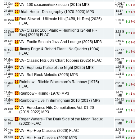
15 Окт
1,001.7
VA - 100 красивейших песен (2015) MP3
5
0
24
7 MB
27 Дек
14.17
Uriah Heep - Discography (1970-2023) МР3
2
3
24
GB
Rod Stewart - Ultimate Hits [24Bit, Hi-Res] (2025)
02 Июл
1.05 G
2
0
FLAC
25
B
VA - Classic 100: Piano – Highlights [24-bit Hi-
29 Июл
2.32 G
2
0
Res] (2025) FLAC
25
B
06 Сен
1.59 G
VA - Exotic Smooth Jazz And Lounge (2025) MP3
0
0
25
B
Jimmy Page & Robert Plant - No Quarter (1994)
05 Окт
497.47
1
0
FLAC
25
MB
04 Дек
369.47
VA - Classic Hits 60's Chart Toppers (2025) FLAC
1
0
25
MB
13 Дек
1.69 G
VA - Euphoria Pulse of the Night (2025) MP3
3
1
25
B
13 Дек
1.24 G
VA - Soft Rock Melodic (2025) MP3
0
1
25
B
Rainbow - Ritchie Blackmore's Rainbow (1975)
16 Дек
262.38
1
0
FLAC
25
MB
17 Дек
94.55
Rainbow - Rising (1976) MP3
1
0
25
MB
19 Дек
294.82
Rainbow - Live In Birmingham 2016 (2017) MP3
0
0
25
MB
VA - Eurodance Hits Compilations Vol. 01-20
04 Янв
23.74
5
1
(2019-2022) MP3
26
GB
Roger Waters - The Dark Side of the Moon Redux
08 Янв
262.50
1
1
(2023) FLAC
26
MB
06 Фев
2.76 G
VA - Hip-Hop Classics (2026) FLAC
0
0
26
B
06 Фев
1.05 G
VA - Hip-Hop Classics (2026) MP3
0
0