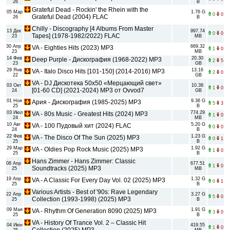
26
B
Grateful Dead - Rockin' the Rhein with the
05 Мар
1.76 G
0
0
Grateful Dead (2004) FLAC
26
B
Chilly - Discography [4 Albums From Master
13 Дек
997.74
0
0
Tapes] (1978-1982/2022) FLAC
23
MB
30 Апр
669.32
VA - Eighties Hits (2023) MP3
1
0
23
MB
14 Фев
20.30
Deep Purple - Дискография (1968-2022) MP3
2
5
23
GB
29 Янв
13.16
VA - Italo Disco Hits [101-150] (2014-2016) MP3
2
0
22
GB
VA - DJ Дискотека 50х50 «Мерцающий свет»
03 Окт
10.38
1
0
[01-60 CD] (2021-2024) MP3 от Ovvod7
24
GB
01 Ноя
9.36 G
Ария - Дискография (1985-2025) MP3
5
3
25
B
03 Июл
774.29
VA - 80s Music - Greatest Hits (2024) MP3
1
0
24
MB
10 Авг
5.20 G
VA - 100 Пудовый хит (2024) FLAC
0
0
24
B
22 Фев
1.23 G
VA - The Disco Of The Sun (2025) MP3
0
1
25
B
29 Мар
1.92 G
VA - Oldies Pop Rock Music (2025) MP3
1
0
25
B
Hans Zimmer - Hans Zimmer: Classic
08 Апр
677.51
1
0
Soundtracks (2025) MP3
25
MB
19 Апр
1.32 G
VA - A Classic For Every Day Vol. 02 (2025) MP3
0
1
25
B
Various Artists - Best of '90s: Rave Legendary
22 Апр
3.27 G
5
0
Collection (1993-1998) (2025) MP3
25
B
09 Мая
1.91 G
VA - Rhythm Of Generation 8090 (2025) MP3
3
0
25
B
VA - History Of Trance Vol. 2 – Classic Hit
04 Июн
419.55
1
0