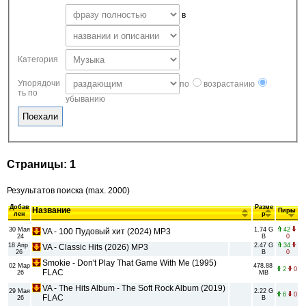
в
Категория
Упорядочи
по
возрастанию
ть по
убыванию
Страницы: 1
Результатов поиска (max. 2000)
Добав
Разме
Название
Пиры
лен
р
30 Мая
1.74 G
42
VA - 100 Пудовый хит (2024) MP3
24
B
0
18 Апр
2.47 G
34
VA - Classic Hits (2026) MP3
26
B
0
Smokie - Don't Play That Game With Me (1995)
02 Мар
478.88
2
0
FLAC
26
MB
VA - The Hits Album - The Soft Rock Album (2019)
29 Мая
2.22 G
6
0
FLAC
26
B