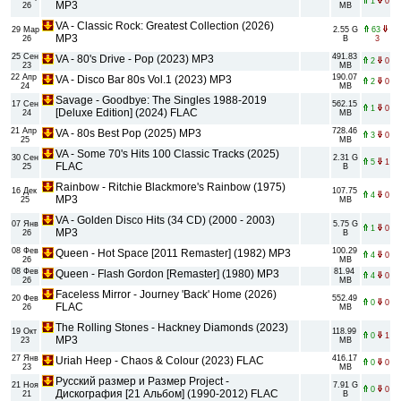
1
0
MP3
26
MB
VA - Classic Rock: Greatest Collection (2026)
29 Мар
2.55 G
63
MP3
26
B
3
25 Сен
491.83
VA - 80's Drive - Pop (2023) MP3
2
0
23
MB
22 Апр
190.07
VA - Disco Bar 80s Vol.1 (2023) MP3
2
0
24
MB
Savage - Goodbye: The Singles 1988-2019
17 Сен
562.15
1
0
[Deluxe Edition] (2024) FLAC
24
MB
21 Апр
728.46
VA - 80s Best Pop (2025) MP3
3
0
25
MB
VA - Some 70's Hits 100 Classic Tracks (2025)
30 Сен
2.31 G
5
1
FLAC
25
B
Rainbow - Ritchie Blackmore's Rainbow (1975)
16 Дек
107.75
4
0
MP3
25
MB
VA - Golden Disco Hits (34 CD) (2000 - 2003)
07 Янв
5.75 G
1
0
MP3
26
B
08 Фев
100.29
Queen - Hot Space [2011 Remaster] (1982) MP3
4
0
26
MB
08 Фев
81.94
Queen - Flash Gordon [Remaster] (1980) MP3
4
0
26
MB
Faceless Mirror - Journey 'Back' Home (2026)
20 Фев
552.49
0
0
FLAC
26
MB
The Rolling Stones - Hackney Diamonds (2023)
19 Окт
118.99
0
1
MP3
23
MB
27 Янв
416.17
Uriah Heep - Chaos & Colour (2023) FLAC
0
0
23
MB
Русский размер и Размер Project -
21 Ноя
7.91 G
0
0
Дискография [21 Альбом] (1990-2012) FLAC
21
B