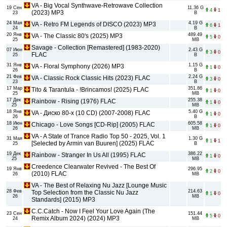
VA - Big Vocal Synthwave-Retrowave Collection
19 Сен
11.36 G
4
1
(2023) MP3
23
B
24 Мая
4.19 G
VA - Retro FM Legends of DISCO (2023) MP3
6
1
24
B
20 Янв
489.49
VA - The Classic 80's (2025) MP3
5
0
25
MB
Savage - Collection [Remastered] (1983-2020)
07 Июн
2.43 G
3
0
FLAC
25
B
31 Янв
1.15 G
VA - Floral Symphony (2026) MP3
1
0
26
B
21 Фев
2.24 G
VA - Classic Rock Classic Hits (2023) FLAC
3
0
23
B
17 Мар
351.86
Tito & Tarantula - !Brincamos! (2025) FLAC
1
0
25
MB
17 Дек
255.38
Rainbow - Rising (1976) FLAC
1
0
25
MB
18 Янв
5.40 G
VA - Диско 80-х (10 CD) (2007-2008) FLAC
1
0
26
B
18 Июн
605.58
Chicago - Love Songs [CD-Rip] (2005) FLAC
1
0
26
MB
VA - A State of Trance Radio Top 50 - 2025, Vol. 1
31 Мая
1.30 G
1
1
[Selected by Armin van Buuren] (2025) FLAC
25
B
19 Дек
386.22
Rainbow - Stranger In Us All (1995) FLAC
1
0
25
MB
Creedence Clearwater Revived - The Best Of
19 Янв
296.95
2
0
(2010) FLAC
26
MB
VA - The Best of Relaxing Nu Jazz [Lounge Music
28 Фев
214.63
Top Selection from the Classic Nu Jazz
1
0
26
MB
Standards] (2015) MP3
C.C.Catch - Now I Feel Your Love Again (The
23 Сен
151.44
5
0
Remix Album 2024) (2024) MP3
24
MB