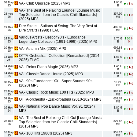
08 Мар
1.95 G
VA - Club Upgrade (2025) MP3
7
0
25
B
VA - The Best of Relaxing Lounge [Lounge Music
28 Фев
357.50
Top Selection from the Classic Chill Standards]
1
0
26
MB
(2025) MP3
Dire Straits - Sultans of Swing: The Very Best of
19 Фев
485.06
2
0
Dire Straits (1998) FLAC
26
MB
Various Artists - Best of 90's - Eurodance
14 Мар
3.70 G
20
Legendary Collection (1991-1999) (2025) MP3
25
B
0
10 Ноя
666.84
VA - Autumn Mix (2025) MP3
2
0
25
MB
OTTA-Orchestra - Collection [Remastered] (2014-
13 Дек
1.53 G
3
3
2025) FLAC
25
B
14 Июн
1.45 G
VA - Relax Piano Magic (2025) MP3
5
2
25
B
14 Июн
1.84 G
VA - Classic Dance House (2025) MP3
2
0
25
B
VA - 90s Eurodance: XXL Super Sounds 90s
08 Сен
10.21
7
0
(2020) MP3
25
GB
25 Мар
965.97
VA - Classic Rock Music 100 Hits (2025) MP3
4
0
25
MB
09 Ноя
603.63
ОТТА-orchestra - Дискография (2010-2024) МР3
5
2
25
MB
VA - National Pop Dance Music Vol. 91 (2024)
16 Ноя
1.80 G
3
0
MP3
24
B
VA - The Best of Relaxing Chill Out [Lounge Music
28 Фев
329.62
Top Selection from the Classic Chill Standards]
0
0
26
MB
(2015) MP3
16 Мар
951.17
VA - 100 Hits 1980's (2025) MP3
3
0
25
MB