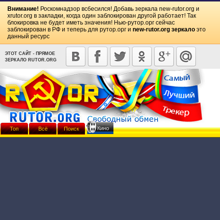
Внимание!
Роскомнадзор всбесился! Добавь зеркала
new-rutor.org
и
xrutor.org
в закладки, когда один заблокирован другой работает! Так
блокировка не будет иметь значения! Нью-рутор.орг сейчас
заблокирован в РФ и теперь для рутор.орг и
new-rutor.org зеркало
это
данный ресурс
ЭТОТ САЙТ - ПРЯМОЕ
ЗЕРКАЛО RUTOR.ORG
Кино
Топ
Всё
Поиск