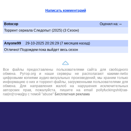
Написать комментарий
Botocop
Оценил на:
--
Торрент сериала Следопыт (2025) (3 Сезон)
Anyone99
29-10-2025 20:26:29 (7 месяцев назад)
Отлично! Подождем пока выйдет весь сезон
Все файлы предоставлены пользователями сайта для свободного
обмена. Рутор.org и наши серверы не располагают какими-либо
цифровыми копиями аудио-визуальных произведений, мы храним только
информацию о них и торрент-файлы, загруженными пользователями для
обмена. Для направления жалоб на нарушения исключительных
авторских прав, пожалуйста, пишите на email pollyfuckingshit(гав-
гав)ro[точка]ру с темой "abuse"
Бесплатная реклама