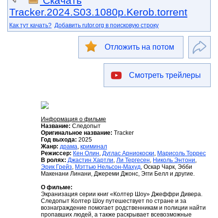
Скачать
Tracker.2024.S03.1080p.Kerob.torrent
Как тут качать?
Добавить rutor.org в поисковую строку
Отложить на потом
Смотреть трейлеры
Информация о фильме
Название:
Следопыт
Оригинальное название:
Tracker
Год выхода:
2025
Жанр:
драма
,
криминал
Режиссер:
Кен Олин
,
Дуглас Арниокоски
,
Марисоль Торрес
В ролях:
Джастин Хартли
,
Ли Тергесен
,
Николь Энтони
,
Эрик Грейз
,
Мэттью Нельсон-Махуд
, Оскар Чарк, Эбби
Макенани Линани, Джереми Джонс, Эгги Белл и другие.
О фильме:
Экранизация серии книг «Колтер Шоу» Джеффри Дивера.
Следопыт Колтер Шоу путешествует по стране и за
вознаграждение помогает родственникам и полиции найти
пропавших людей, а также раскрывает всевозможные