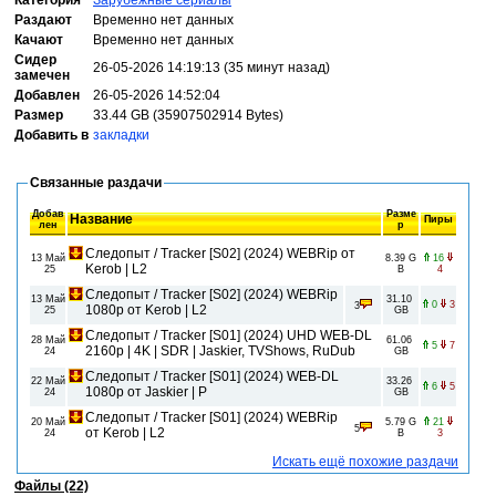
Категория
Зарубежные сериалы
Раздают
Временно нет данных
Качают
Временно нет данных
Сидер
26-05-2026 14:19:13 (35 минут назад)
замечен
Добавлен
26-05-2026 14:52:04
Размер
33.44 GB (35907502914 Bytes)
Добавить в
закладки
Связанные раздачи
Добав
Разме
Название
Пиры
лен
р
Следопыт / Tracker [S02] (2024) WEBRip от
13 Май
8.39 G
16
Kerob | L2
25
B
4
Следопыт / Tracker [S02] (2024) WEBRip
13 Май
31.10
0
3
3
1080p от Kerob | L2
25
GB
Следопыт / Tracker [S01] (2024) UHD WEB-DL
28 Май
61.06
5
7
2160p | 4K | SDR | Jaskier, TVShows, RuDub
24
GB
Следопыт / Tracker [S01] (2024) WEB-DL
22 Май
33.26
6
5
1080p от Jaskier | P
24
GB
Следопыт / Tracker [S01] (2024) WEBRip
20 Май
5.79 G
21
5
от Kerob | L2
24
B
3
Искать ещё похожие раздачи
Файлы (22)