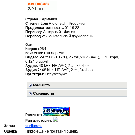
Страна:
Германия
Студия:
Leni Riefenstahl-Produktion
Продолжительность:
01:19:22
Перевод:
Авторский - Живов
Перевод 2:
Любительский двухголосый
Файл
Кодек:
x264
Качество:
DVDRip-AVC
Видео:
656x560 (1.17:1), 25 fps, x264 (AVC), 1141 kbps,
0.124 bit/pixel
Аудио:
48 kHz, HE-AAC, 2 ch, 84 kbps
Аудио 2:
48 kHz, HE-AAC, 2 ch, 84 kbps
Субтитры:
Отсутствуют
MediaInfo
Скриншоты
Релиз от:
Рип изготовил:
Залил
surikmas
Оценка
Никто ещё не поставил оценку