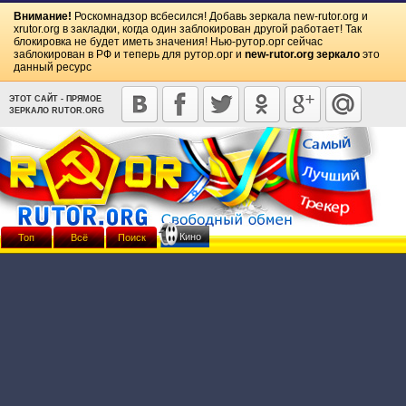
Внимание!
Роскомнадзор всбесился! Добавь зеркала
new-rutor.org
и
xrutor.org
в закладки, когда один заблокирован другой работает! Так
блокировка не будет иметь значения! Нью-рутор.орг сейчас
заблокирован в РФ и теперь для рутор.орг и
new-rutor.org зеркало
это
данный ресурс
ЭТОТ САЙТ - ПРЯМОЕ
ЗЕРКАЛО RUTOR.ORG
Кино
Топ
Всё
Поиск