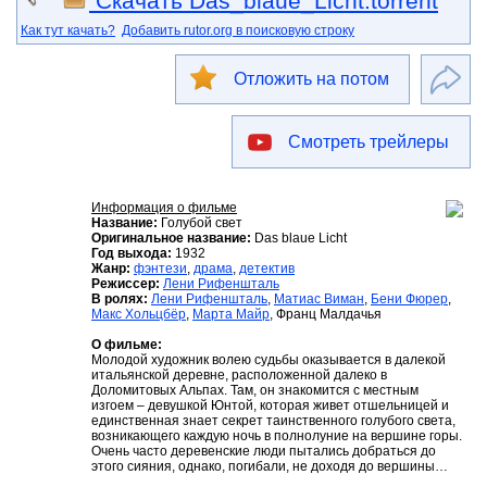
Скачать Das_blaue_Licht.torrent
Как тут качать?
Добавить rutor.org в поисковую строку
Отложить на потом
Смотреть трейлеры
Информация о фильме
Название:
Голубой свет
Оригинальное название:
Das blaue Licht
Год выхода:
1932
Жанр:
фэнтези
,
драма
,
детектив
Режиссер:
Лени Рифеншталь
В ролях:
Лени Рифеншталь
,
Матиас Виман
,
Бени Фюрер
,
Макс Хольцбёр
,
Марта Майр
, Франц Малдачья
О фильме:
Молодой художник волею судьбы оказывается в далекой
итальянской деревне, расположенной далеко в
Доломитовых Альпах. Там, он знакомится с местным
изгоем – девушкой Юнтой, которая живет отшельницей и
единственная знает секрет таинственного голубого света,
возникающего каждую ночь в полнолуние на вершине горы.
Очень часто деревенские люди пытались добраться до
этого сияния, однако, погибали, не доходя до вершины…