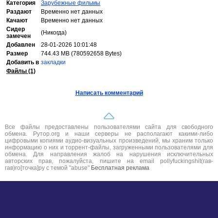
Категория
Зарубежные фильмы
Раздают
Временно нет данных
Качают
Временно нет данных
Сидер
(Никогда)
замечен
Добавлен
28-01-2026 10:01:48
Размер
744.43 MB (780592658 Bytes)
Добавить в
закладки
Файлы (1)
Написать комментарий
Все файлы предоставлены пользователями сайта для свободного
обмена. Рутор.org и наши серверы не располагают какими-либо
цифровыми копиями аудио-визуальных произведений, мы храним только
информацию о них и торрент-файлы, загруженными пользователями для
обмена. Для направления жалоб на нарушения исключительных
авторских прав, пожалуйста, пишите на email pollyfuckingshit(гав-
гав)ro[точка]ру с темой "abuse"
Бесплатная реклама