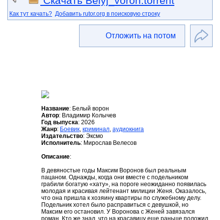
Скачать Belyj_voron.torrent
Как тут качать?
Добавить rutor.org в поисковую строку
Отложить на потом
Название
: Белый ворон
Автор
: Владимир Колычев
Год выпуска
: 2026
Жанр
:
Боевик
,
криминал
,
аудиокнига
Издательство
: Эксмо
Исполнитель
: Мирослав Велесов
Описание
:
В девяностые годы Максим Воронов был реальным
пацаном. Однажды, когда они вместе с подельником
грабили богатую «хату», на пороге неожиданно появилась
молодая и красивая лейтенант милиции Женя. Оказалось,
что она пришла к хозяину квартиры по служебному делу.
Подельник хотел было расправиться с девушкой, но
Максим его остановил. У Воронова с Женей завязался
роман. Кто же знал, что на красавицу еще раньше положил