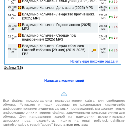
11 Дек
310.80
Владимир Колычев - Семья убийц (2025) MP3
2
0
25
MB
10 Ноя
247.60
Владимир Колычев - Дочь врага (2025) MP3
1
0
25
MB
Владимир Колычев - Лекарство против шока
24 Окт
251.43
0
0
(2025) MP3
25
MB
Владимир Колычев - Родное логово (2025)
30 Сен
281.51
1
0
MP3
25
MB
Владимир Колычев - Сердце под
22 Сен
274.41
0
0
подозрением (2025) MP3
25
MB
Владимир Колычев - Серия «Колычев.
19 Сен
34.95
Роковой соблазн» [29 книг] (2019-2025)
0
0
1
25
MB
FB2
Искать ещё похожие раздачи
Файлы (16)
Написать комментарий
Все файлы предоставлены пользователями сайта для свободного
обмена. Рутор.org и наши серверы не располагают какими-либо
цифровыми копиями аудио-визуальных произведений, мы храним только
информацию о них и торрент-файлы, загруженными пользователями для
обмена. Для направления жалоб на нарушения исключительных
авторских прав, пожалуйста, пишите на email pollyfuckingshit(гав-
гав)ro[точка]ру с темой "abuse"
Бесплатная реклама