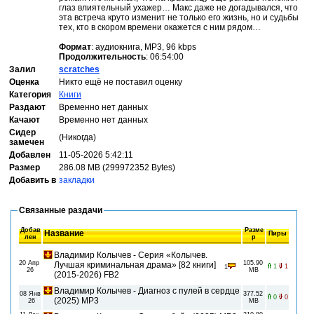
глаз влиятельный ухажер… Макс даже не догадывался, что
эта встреча круто изменит не только его жизнь, но и судьбы
тех, кто в скором времени окажется с ним рядом…
Формат
: аудиокнига, MP3, 96 kbps
Продолжительность
: 06:54:00
Залил
scratches
Оценка
Никто ещё не поставил оценку
Категория
Книги
Раздают
Временно нет данных
Качают
Временно нет данных
Сидер
(Никогда)
замечен
Добавлен
11-05-2026 5:42:11
Размер
286.08 MB (299972352 Bytes)
Добавить в
закладки
Связанные раздачи
Добав
Разме
Название
Пиры
лен
р
Владимир Колычев - Серия «Колычев.
20 Апр
105.90
Лучшая криминальная драма» [82 книги]
1
1
1
26
MB
(2015-2026) FB2
Владимир Колычев - Диагноз с пулей в сердце
08 Янв
377.52
0
0
(2025) MP3
26
MB