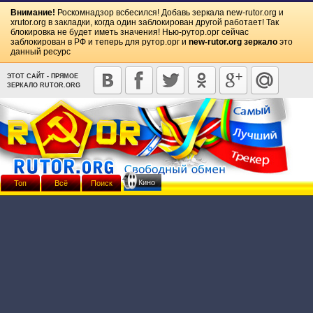
Внимание!
Роскомнадзор всбесился! Добавь зеркала
new-rutor.org
и
xrutor.org
в закладки, когда один заблокирован другой работает! Так
блокировка не будет иметь значения! Нью-рутор.орг сейчас
заблокирован в РФ и теперь для рутор.орг и
new-rutor.org зеркало
это
данный ресурс
ЭТОТ САЙТ - ПРЯМОЕ
ЗЕРКАЛО RUTOR.ORG
Кино
Топ
Всё
Поиск