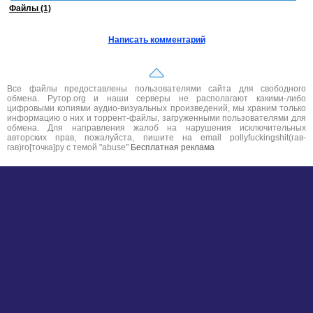
Файлы (1)
Написать комментарий
Все файлы предоставлены пользователями сайта для свободного
обмена. Рутор.org и наши серверы не располагают какими-либо
цифровыми копиями аудио-визуальных произведений, мы храним только
информацию о них и торрент-файлы, загруженными пользователями для
обмена. Для направления жалоб на нарушения исключительных
авторских прав, пожалуйста, пишите на email pollyfuckingshit(гав-
гав)ro[точка]ру с темой "abuse"
Бесплатная реклама