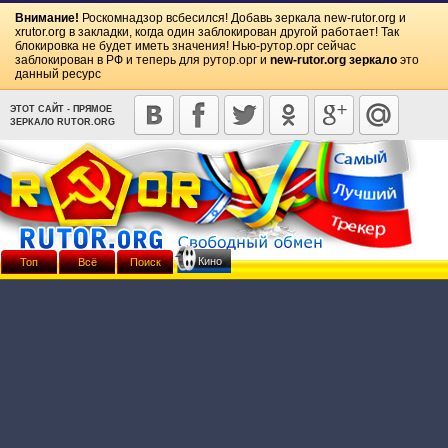
Внимание!
Роскомнадзор всбесился! Добавь зеркала
new-rutor.org
и
xrutor.org
в закладки, когда один заблокирован другой работает! Так
блокировка не будет иметь значения! Нью-рутор.орг сейчас
заблокирован в РФ и теперь для рутор.орг и
new-rutor.org зеркало
это
данный ресурс
ЭТОТ САЙТ - ПРЯМОЕ
ЗЕРКАЛО RUTOR.ORG
Кино
Топ
Всё
Поиск