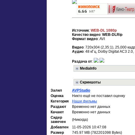
Источник
:
WEB-DL 1080p
Качество видео
:
WEB-DLRip
Формат видео
: AVI
Видео
: 720x304 (2,35:1), 25,000 кад
Аудио
: 48 кГц, Dolby Digital AC3 2.0,
Раздача от
:
MediaInfo
Скриншоты
Залил
AVPStudio
Оценка
Никто ещё не поставил оценку
Категория
Наши фильмы
Раздают
Временно нет данных
Качают
Временно нет данных
Сидер
(Никогда)
замечен
Добавлен
11-05-2026 10:47:08
Размер
745.97 MB (782201098 Bytes)