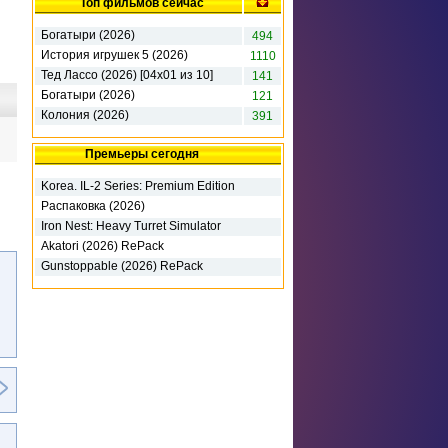
Топ фильмов сейчас
Богатыри (2026)
494
История игрушек 5 (2026)
1110
Тед Лассо (2026) [04х01 из 10]
141
Богатыри (2026)
121
Колония (2026)
391
Премьеры сегодня
Korea. IL-2 Series: Premium Edition
(2026) RePack
Распаковка (2026)
Iron Nest: Heavy Turret Simulator
(2026)
Akatori (2026) RePack
Gunstoppable (2026) RePack