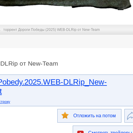
торрент Дороги Победы (2025) WEB-DLRip от New-Team
-DLRip от New-Team
Pobedy.2025.WEB-DLRip_New-
t
строку
Отложить на потом
Смотреть трейлеры