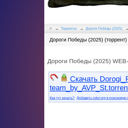
☭
Торренты
Дороги Победы (2025)
Дороги Победы (2025) (торрент)
Дороги Победы (2025) WEB
Скачать Dorogi_
team_by_AVP_St.torren
Как тут качать?
Добавить rutor.org в поисковую 