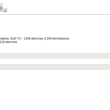
ров/сек, XviD 73 ~ 1359 кбит/сек, 0.259 бит/пиксель
 128 кбит/сек