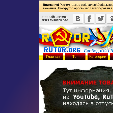
Внимание!
Роскомнадзор всбесился! Добавь зе
значения! Нью-рутор.орг сейчас заблокирован в
ЭТОТ САЙТ - ПРЯМОЕ
ЗЕРКАЛО RUTOR.ORG
Главная
Топ
Категории