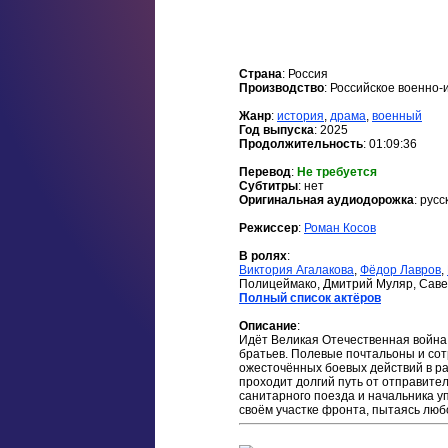
Страна
: Россия
Производство
: Российское военно
Жанр
:
история
,
драма
,
военный
Год выпуска
: 2025
Продолжительность
: 01:09:36
Перевод
:
Не требуется
Cубтитры
: нет
Оригинальная аудиодорожка
: русс
Режиссер
:
Роман Косов
В ролях
:
Виктория Агалакова
,
Фёдор Лавров
,
Полицеймако, Дмитрий Муляр, Саве
Полный список актёров
Описание
:
Идёт Великая Отечественная война.
братьев. Полевые почтальоны и со
ожесточённых боевых действий в ра
проходит долгий путь от отправител
санитарного поезда и начальника у
своём участке фронта, пытаясь люб