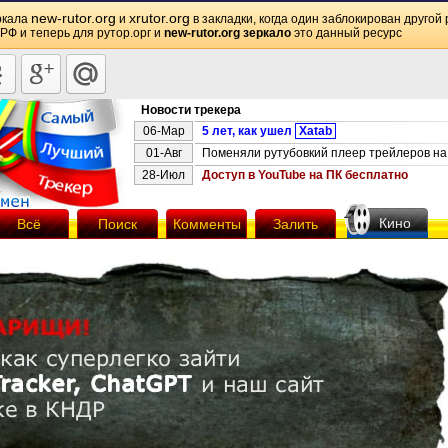
new-rutor.org
xrutor.org
ркала
и
в закладки, когда один заблокирован другой 
 РФ и теперь для рутор.орг и
new-rutor.org зеркало
это данный ресурс
Новости трекера
06-Мар
5 лет, как ушел
Xatab
01-Авг
Поменяли рутубовкий плеер трейлеров на 
28-Июл
Доступ в YouTube на ПК бесплатно
Кино
Всё
Поиск
Комменты
Залить