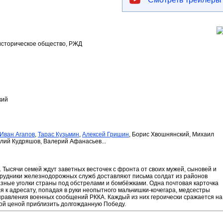
-историческое общество, РЖД
кий
Иван Агапов
,
Тарас Кузьмин
,
Алексей Гришин
, Борис Хвошнянский, Михаил
лий Кудряшов, Валерий Афанасьев...
 Тысячи семей ждут заветных весточек с фронта от своих мужей, сыновей и
трудники железнодорожных служб доставляют письма солдат из районов
зные уголки страны под обстрелами и бомбёжками. Одна почтовая карточка
я к адресату, попадая в руки неопытного мальчишки-кочегара, медсестры
правления военных сообщений РККА. Каждый из них героически сражается на
ой ценой приблизить долгожданную Победу.