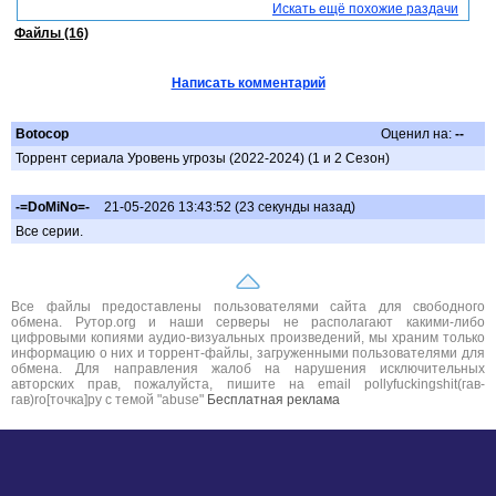
Искать ещё похожие раздачи
Файлы (16)
Написать комментарий
Botocop
Оценил на:
--
Торрент сериала Уровень угрозы (2022-2024) (1 и 2 Сезон)
-=DoMiNo=-
21-05-2026 13:43:52 (23 секунды назад)
Все серии.
Все файлы предоставлены пользователями сайта для свободного
обмена. Рутор.org и наши серверы не располагают какими-либо
цифровыми копиями аудио-визуальных произведений, мы храним только
информацию о них и торрент-файлы, загруженными пользователями для
обмена. Для направления жалоб на нарушения исключительных
авторских прав, пожалуйста, пишите на email pollyfuckingshit(гав-
гав)ro[точка]ру с темой "abuse"
Бесплатная реклама