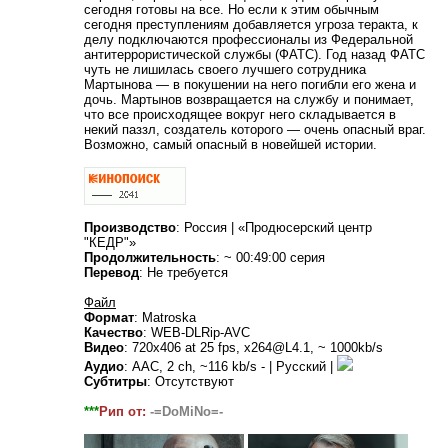
сегодня готовы на все. Но если к этим обычным
сегодня преступлениям добавляется угроза теракта, к
делу подключаются профессионалы из Федеральной
антитеррористической службы (ФАТС). Год назад ФАТС
чуть не лишилась своего лучшего сотрудника
Мартынова — в покушении на него погибли его жена и
дочь. Мартынов возвращается на службу и понимает,
что все происходящее вокруг него складывается в
некий паззл, создатель которого — очень опасный враг.
Возможно, самый опасный в новейшей истории.
Производство
: Россия | «Продюсерский центр
"КЕДР"»
Продолжительность
: ~ 00:49:00 серия
Перевод
: Не требуется
Файл
Формат
: Matroska
Качество
: WEB-DLRip-AVC
Видео
: 720x406 at 25 fps, x264@L4.1, ~ 1000kb/s
Аудио
: AAC, 2 ch, ~116 kb/s - | Русский |
Субтитры
: Отсутствуют
***
Рип от:
-=DoMiNo=-