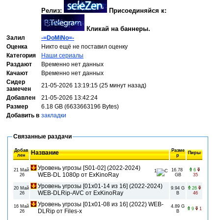
Релиз:
Присоединяйся к:
Кликай на баннеры.
Залил
-=DoMiNo=-
Оценка
Никто ещё не поставил оценку
Категория
Наши сериалы
Раздают
Временно нет данных
Качают
Временно нет данных
Сидер
21-05-2026 13:19:15 (25 минут назад)
замечен
Добавлен
21-05-2026 13:42:24
Размер
6.18 GB (6633663196 Bytes)
Добавить в
закладки
Связанные раздачи
Добав
Разме
Название
Пиры
лен
р
Уровень угрозы [S01-02] (2022-2024)
21 Май
16.78
6
1
WEB-DL 1080p от ExKinoRay
26
GB
35
Уровень угрозы [01x01-14 из 16] (2022-2024)
20 Май
9.94 G
26
WEB-DLRip-AVC от ExKinoRay
26
B
46
Уровень угрозы [01x01-08 из 16] (2022) WEB-
16 Май
4.89 G
9
1
DLRip от Files-x
26
B