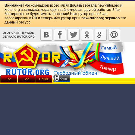
Внимание!
Роскомнадзор всбесился! Добавь зеркала
new-rutor.org
и
xrutor.org
в закладки, когда один заблокирован другой работает! Так
блокировка не будет иметь значения! Нью-рутор.орг сейчас
заблокирован в РФ и теперь для рутор.орг и
new-rutor.org зеркало
это
данный ресурс
ЭТОТ САЙТ - ПРЯМОЕ
ЗЕРКАЛО RUTOR.ORG
Кино
Топ
Всё
Поиск