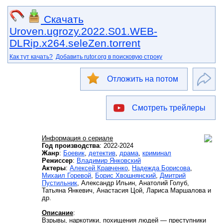
Скачать
Uroven.ugrozy.2022.S01.WEB-
DLRip.x264.seleZen.torrent
Как тут качать?
Добавить rutor.org в поисковую строку
Отложить на потом
Смотреть трейлеры
Информация о сериале
Год производства
: 2022-2024
Жанр
:
Боевик
,
детектив
,
драма
,
криминал
Режиссер
:
Владимир Янковский
Актеры
:
Алексей Кравченко
,
Надежда Борисова
,
Михаил Горевой
,
Борис Хвошнянский
,
Дмитрий
Пустильник
, Александр Ильин, Анатолий Голуб,
Татьяна Янкевич, Анастасия Цой, Лариса Маршалова и
др.
Описание
:
Взрывы, наркотики, похищения людей — преступники