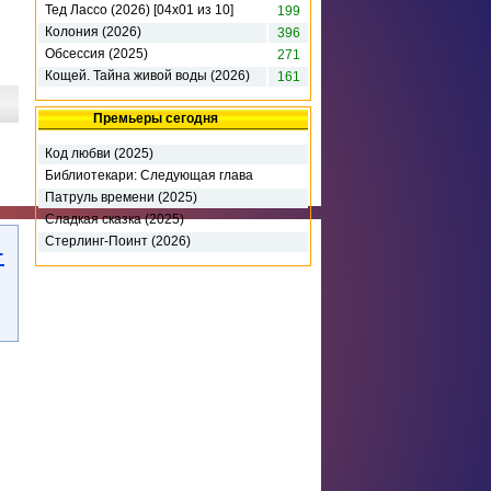
Тед Лассо (2026) [04х01 из 10]
199
Колония (2026)
396
Обсессия (2025)
271
Кощей. Тайна живой воды (2026)
161
Премьеры сегодня
Код любви (2025)
Библиотекари: Следующая глава
(2026)
Патруль времени (2025)
Сладкая сказка (2025)
Стерлинг-Поинт (2026)
-