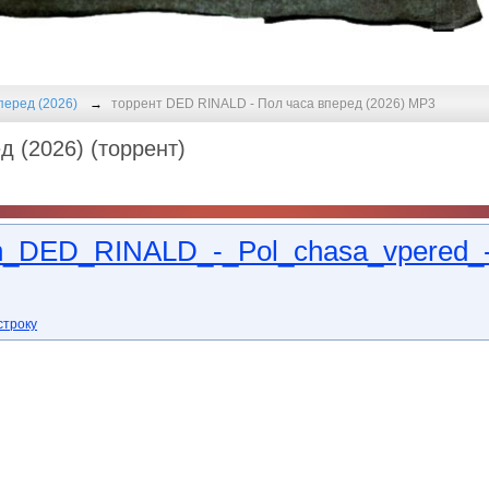
перeд (2026)
торрент DED RINALD - Пол часа вперeд (2026) MP3
 (2026) (торрент)
n_DED_RINALD_-_Pol_chasa_vpered_
строку