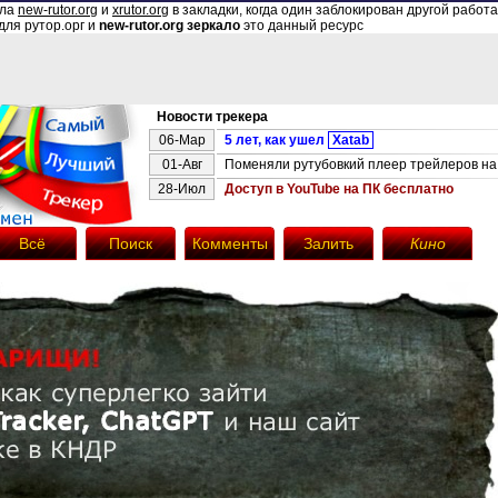
ала
new-rutor.org
и
xrutor.org
в закладки, когда один заблокирован другой работа
для рутор.орг и
new-rutor.org зеркало
это данный ресурс
Новости трекера
06-Мар
5 лет, как ушел
Xatab
01-Авг
Поменяли рутубовкий плеер трейлеров на 
28-Июл
Доступ в YouTube на ПК бесплатно
Всё
Поиск
Комменты
Залить
Кино