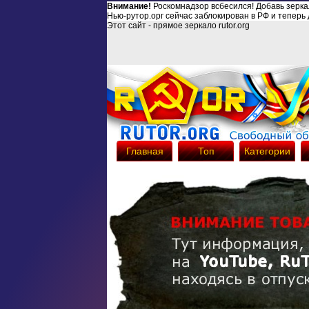
Внимание!
Роскомнадзор всбесился! Добавь зерк
Нью-рутор.орг сейчас заблокирован в РФ и теперь 
Этот сайт - прямое зеркало rutor.org
Главная
Топ
Категории