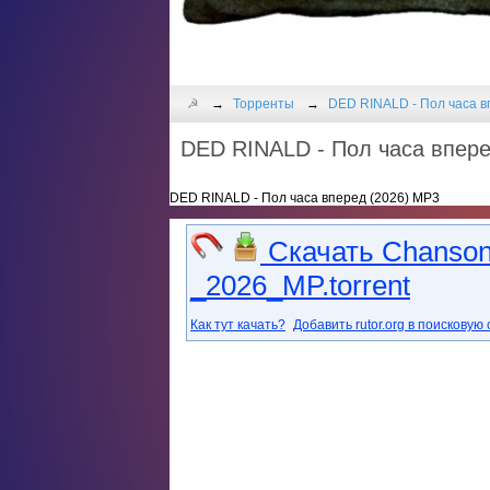
☭
Торренты
DED RINALD - Пол часа в
DED RINALD - Пол часа вперeд
DED RINALD - Пол часа вперeд (2026) MP3
Скачать Chanso
_2026_MP.torrent
Как тут качать?
Добавить rutor.org в поисковую 