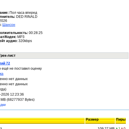
ание:
Пол часа вперeд
лнитель:
DED RINALD
2026
р:
Шансон
олжительность:
00:28:25
ат/Кодек:
MP3
ейт аудио:
320kbps
Трек-лист
лий 72
о ещё не поставил оценку
ка
енно нет данных
енно нет данных
гда)
-2026 12:23:36
 MB (68277937 Bytes)
адки
Размер
Пиры
109.27 MB
1
0
P3