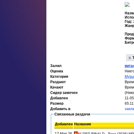
Назв
Испо
Год:
Жан
Прод
Форм
Битр
Залил
вита
Оценка
Никт
Категория
Музы
Раздают
Врем
Качают
Врем
Сидер замечен
(Нико
Добавлен
11-05
Размер
65.11
Добавить в
закл
Связанные раздачи
Добавлен
Название
17 Мар 26
DED RINALD - Луна (2026) M