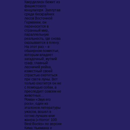
Квердилион бежит из
фашистского
концлагеря. Заплутав
среди бескрайних
лесов Восточной
Германии, он
переносится в
странный мир,
параллельную
реальность, где снова
оказывается в плену.
На этот раз – в
обширном поместье,
которым владеет
загадочный, жуткий
граф, главный
лесничий рейха,
известный своей
страстью охотиться
при свете луны. Вот
только охотится он не
с помощью собак, а
преследует совсем не
животных…
Роман «Звук его
рога», один из
эталонов литературы
ужасов, вошел в
сотню лучших книг
жанра («Horror: 100
Best Books» по версии
Кима Ньюмана и