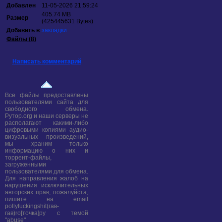
Добавлен
11-05-2026 21:59:24
405.74 MB
Размер
(425445631 Bytes)
Добавить в
закладки
Файлы (8)
Написать комментарий
Все файлы предоставлены
пользователями сайта для
свободного обмена.
Рутор.org и наши серверы не
располагают какими-либо
цифровыми копиями аудио-
визуальных произведений,
мы храним только
информацию о них и
торрент-файлы,
загруженными
пользователями для обмена.
Для направления жалоб на
нарушения исключительных
авторских прав, пожалуйста,
пишите на email
pollyfuckingshit(гав-
гав)ro[точка]ру с темой
"abuse"