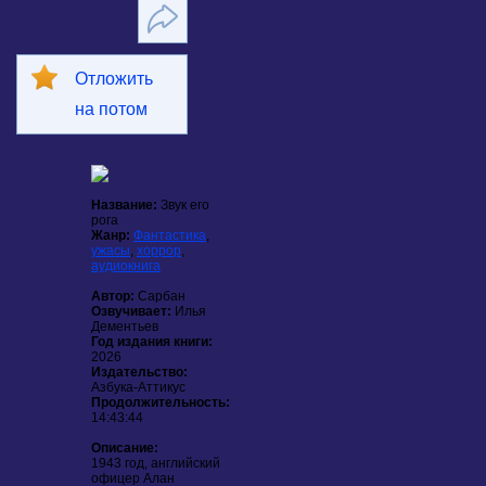
Отложить
на потом
Название:
Звук его
рога
Жанр:
Фантастика
,
ужасы
,
хоррор
,
аудиокнига
Автор:
Сарбан
Озвучивает:
Илья
Дементьев
Год издания книги:
2026
Издательство:
Азбука-Аттикус
Продолжительность:
14:43:44
Описание:
1943 год, английский
офицер Алан