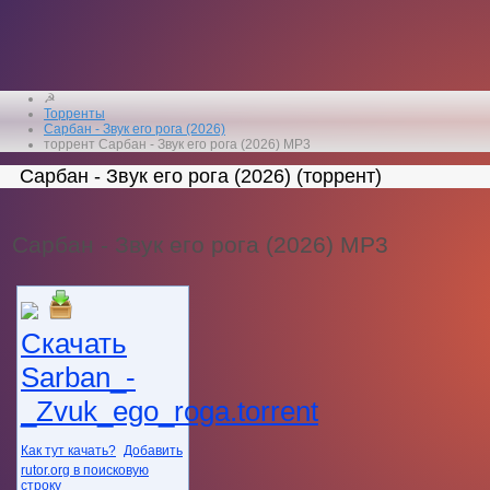
☭
Торренты
Сарбан - Звук его рога (2026)
торрент Сарбан - Звук его рога (2026) MP3
Сарбан - Звук его рога (2026) (торрент)
Сарбан - Звук его рога (2026) MP3
Скачать
Sarban_-
_Zvuk_ego_roga.torrent
Как тут качать?
Добавить
rutor.org в поисковую
строку