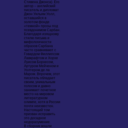
Стивена Джонса). Его
автор – английский
писатель и дипломат
Джон Уильям Уолл,
оставшийся в
золотом фонде
«темной» прозы под
псевдонимом Сарбан.
Благодаря изящному
стилю письма и
мифологичности
образов Сарбана
часто сравнивают с
Говардом Филлипсом
Лавкрафтом и Хорхе
Луисом Борхесом,
Артуром Мейченом и
Уолтером де ла
Маром. Впрочем, этот
писатель обладает
своим, уникальным
голосом и давно
занимает почетное
место на мировом
литературном
олимпе, хотя в России
почти неизвестен.
Настоящий том
призван исправить
это досадное
недоразумение.
В сборник вошли