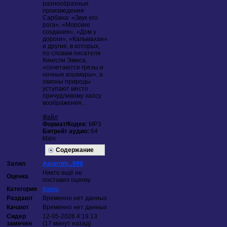
разнообразные
произведения
Сарбана: «Звук его
рога», «Морские
создания», «Дом у
дороги», «Кальмахан»
и другие, в которых,
по словам писателя
Кингсли Эмиса,
«сочетаются грезы и
ночные кошмары», а
законы природы
уступают место
причудливому хаосу
воображения…
Файл
Формат/Кодек:
MP3
Битрейт аудио:
64
kbps
Содержание
Залил
Astaroth...999
Никто ещё не
Оценка
поставил оценку
Категория
Книги
Раздают
Временно нет данных
Качают
Временно нет данных
Сидер
12-05-2026 4:19:13
замечен
(17 минут назад)