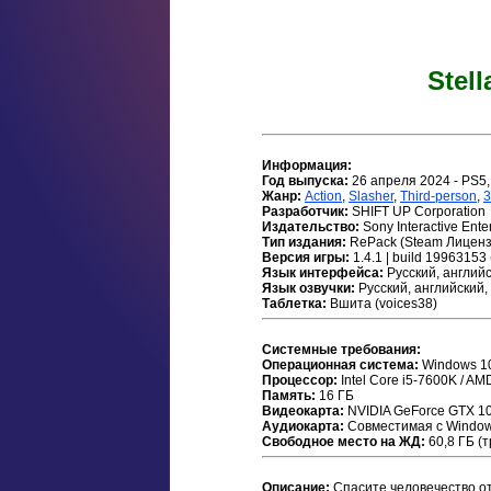
Stell
Информация:
Год выпуска:
26 апреля 2024 - PS5,
Жанр:
Action
,
Slasher
,
Third-person
,
Разработчик:
SHIFT UP Corporation
Издательство:
Sony Interactive Ente
Тип издания:
RePack (Steam Лиценз
Версия игры:
1.4.1 | build 1996315
Язык интерфейса:
Русский, английс
Язык озвучки:
Русский, английский,
Таблетка:
Вшита (voices38)
Системные требования:
Операционная система:
Windows 10
Процессор:
Intel Core i5-7600K / A
Память:
16 ГБ
Видеокарта:
NVIDIA GeForce GTX 1
Аудиокарта:
Совместимая с Windo
Свободное место на ЖД:
60,8 ГБ (
Описание:
Спасите человечество от