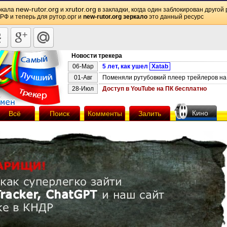
new-rutor.org
xrutor.org
ркала
и
в закладки, когда один заблокирован другой 
 РФ и теперь для рутор.орг и
new-rutor.org зеркало
это данный ресурс
Новости трекера
06-Мар
5 лет, как ушел
Xatab
01-Авг
Поменяли рутубовкий плеер трейлеров на 
28-Июл
Доступ в YouTube на ПК бесплатно
Кино
Всё
Поиск
Комменты
Залить