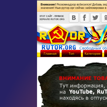
Внимание!
Роскомнадзор всбесился! Добавь зе
значения! Нью-рутор.орг сейчас заблокирован в
ЭТОТ САЙТ - ПРЯМОЕ
ЗЕРКАЛО RUTOR.ORG
Главная
Топ
Категории