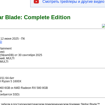
Смотреть трейлеры и другие видео
ar Blade: Complete Edition
 12 июня 2025 - ПК
3D
rtainment
ии)
3 (SteamDB) от 30 сентября 2025
кий, MULTI
 MULTI
/11 64-бит
MD Ryzen 5 1600X
060 6GB or AMD Radeon RX 580 8GB
ws
требуется SSD)
 гибели в постапокалиптическом приключенческом боевике Stellar Blade™.