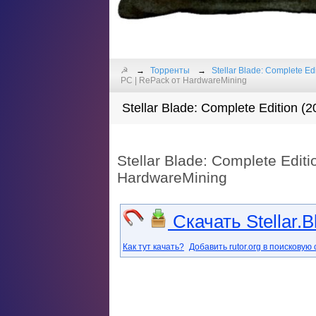
☭
Торренты
Stellar Blade: Complete Ed
PC | RePack от HardwareMining
Stellar Blade: Complete Edition (
Stellar Blade: Complete Editi
HardwareMining
Скачать Stellar.B
Как тут качать?
Добавить rutor.org в поисковую 