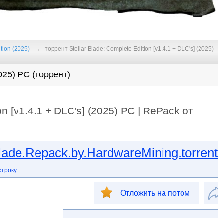
ition (2025)
торрент Stellar Blade: Complete Edition [v1.4.1 + DLC's] (2025)
2025) PC (торрент)
on [v1.4.1 + DLC's] (2025) PC | RePack от
lade.Repack.by.HardwareMining.torrent
строку
Отложить на потом