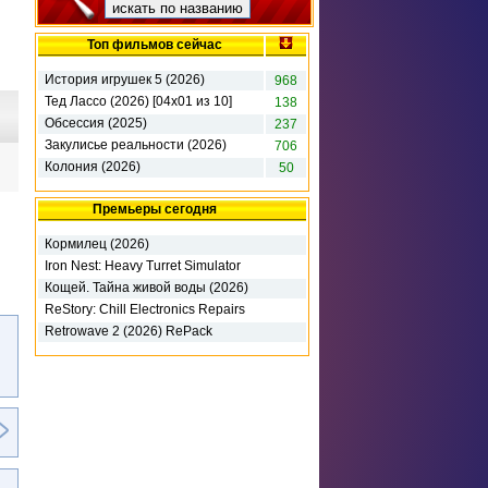
Топ фильмов сейчас
История игрушек 5 (2026)
968
Тед Лассо (2026) [04х01 из 10]
138
Обсессия (2025)
237
Закулисье реальности (2026)
706
Колония (2026)
50
Премьеры сегодня
Кормилец (2026)
Iron Nest: Heavy Turret Simulator
(2026) RePack
Кощей. Тайна живой воды (2026)
ReStory: Chill Electronics Repairs
(2026) RePack
Retrowave 2 (2026) RePack