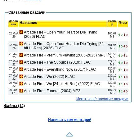
Связанные раздачи
Добав
Разме
Название
Пиры
лен
р
Arcade Fire - Open Your Heart or Die Trying
02 Май
166.07
2
0
(2026) FLAC
26
MB
Arcade Fire - Open Your Heart or Die Trying [24-
02 Май
561.95
5
0
bit Hi-Res] (2026) FLAC
26
MB
21 Июл
448.50
Arcade Fire - Premium Playlist (2005-2025) MP3
0
1
25
MB
07 Май
477.14
Arcade Fire - The Suburbs (2010) FLAC
0
0
22
MB
07 Май
325.84
Arcade Fire - Everything Now (2017) FLAC
1
0
22
MB
07 Май
236.19
Arcade Fire - We (2022) FLAC
1
0
22
MB
06 Май
820.48
Arcade Fire - We [24-bit Hi-Res] (2022) FLAC
1
0
22
MB
05 Окт
107.74
Arcade Fire - Funeral (2004) МР3
1
0
17
MB
Искать ещё похожие раздачи
Файлы (14)
Написать комментарий