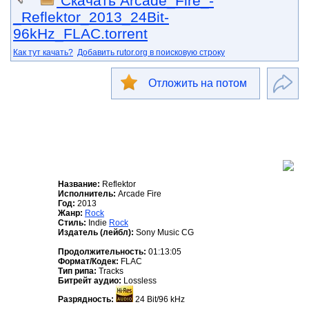
Скачать Arcade_Fire_-
_Reflektor_2013_24Bit-
96kHz_FLAC.torrent
Как тут качать?
Добавить rutor.org в поисковую строку
Отложить на потом
Название:
Reflektor
Исполнитель:
Arcade Fire
Год:
2013
Жанр:
Rock
Стиль:
Indie
Rock
Издатель (лейбл):
Sony Music CG
Продолжительность:
01:13:05
Формат/Кодек:
FLAC
Тип рипа:
Tracks
Битрейт аудио:
Lossless
Разрядность:
24 Bit/96 kHz