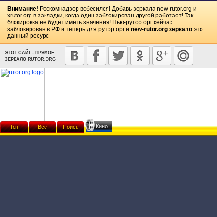
Внимание!
Роскомнадзор всбесился! Добавь зеркала
new-rutor.org
и
xrutor.org
в закладки, когда один заблокирован другой работает! Так
блокировка не будет иметь значения! Нью-рутор.орг сейчас
заблокирован в РФ и теперь для рутор.орг и
new-rutor.org зеркало
это
данный ресурс
ЭТОТ САЙТ - ПРЯМОЕ
ЗЕРКАЛО RUTOR.ORG
Кино
Топ
Всё
Поиск