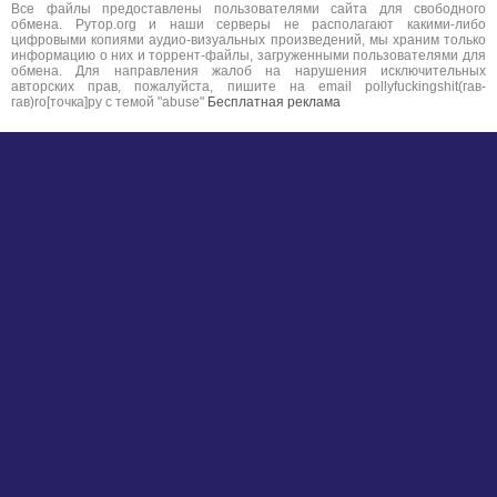
Все файлы предоставлены пользователями сайта для свободного
обмена. Рутор.org и наши серверы не располагают какими-либо
цифровыми копиями аудио-визуальных произведений, мы храним только
информацию о них и торрент-файлы, загруженными пользователями для
обмена. Для направления жалоб на нарушения исключительных
авторских прав, пожалуйста, пишите на email pollyfuckingshit(гав-
гав)ro[точка]ру с темой "abuse"
Бесплатная реклама