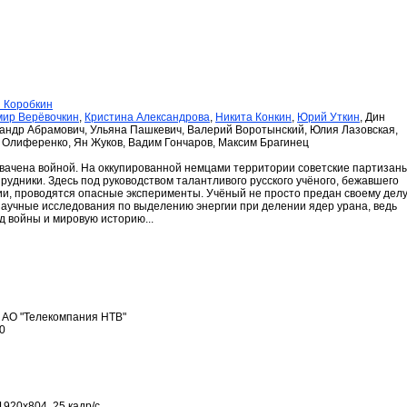
 Коробкин
ир Верёвочкин
,
Кристина Александрова
,
Никита Конкин
,
Юрий Уткин
, Дин
сандр Абрамович, Ульяна Пашкевич, Валерий Воротынский, Юлия Лазовская,
й Олиференко, Ян Жуков, Вадим Гончаров, Максим Брагинец
хвачена войной. На оккупированной немцами территории советские партизан
удники. Здесь под руководством талантливого русского учёного, бежавшего
ии, проводятся опасные эксперименты. Учёный не просто предан своему делу
аучные исследования по выделению энергии при делении ядер урана, ведь
д войны и мировую историю...
 АО "Телекомпания НТВ"
50
1920х804, 25 кадр/с