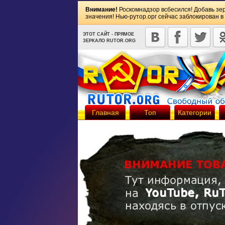
Внимание!
Роскомнадзор всбесился! Добавь зе
значения! Нью-рутор.орг сейчас заблокирован в
ЭТОТ САЙТ - ПРЯМОЕ
ЗЕРКАЛО RUTOR.ORG
Главная
Топ
Категории