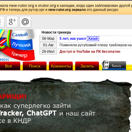
new-rutor.org
xrutor.org
ркала
и
в закладки, когда один заблокирован другой 
 РФ и теперь для рутор.орг и
new-rutor.org зеркало
это данный ресурс
Новости трекера
06-Мар
5 лет, как ушел
Xatab
01-Авг
Поменяли рутубовкий плеер трейлеров на 
28-Июл
Доступ в YouTube на ПК бесплатно
Кино
Всё
Поиск
Комменты
Залить