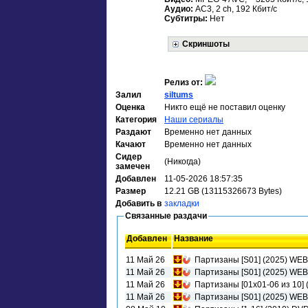
Аудио:
AC3, 2 ch, 192 Кбит/с
Субтитры:
Нет
Скриншоты
Релиз от:
Залил
siltums
Оценка
Никто ещё не поставил оценку
Категория
Наши сериалы
Раздают
Временно нет данных
Качают
Временно нет данных
Сидер
(Никогда)
замечен
Добавлен
11-05-2026 18:57:35
Размер
12.21 GB (13115326673 Bytes)
Добавить в
закладки
Связанные раздачи
Добавлен
Название
11 Май 26
Партизаны [S01] (2025) WE
11 Май 26
Партизаны [S01] (2025) WEB-
11 Май 26
Партизаны [01х01-06 из 10] 
11 Май 26
Партизаны [S01] (2025) WEB