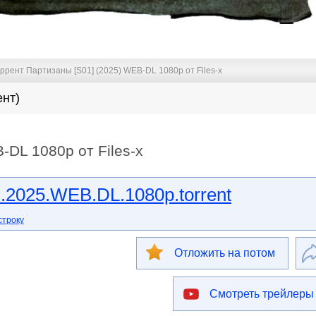
ррент Партизаны [S01] (2025) WEB-DL 1080p от Files-x
ент)
-DL 1080p от Files-x
i.2025.WEB.DL.1080p.torrent
строку
Отложить на потом
Смотреть трейлеры