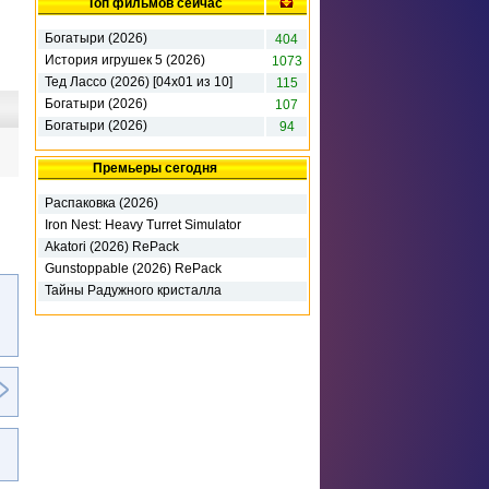
Топ фильмов сейчас
Богатыри (2026)
404
История игрушек 5 (2026)
1073
Тед Лассо (2026) [04х01 из 10]
115
Богатыри (2026)
107
Богатыри (2026)
94
Премьеры сегодня
Распаковка (2026)
Iron Nest: Heavy Turret Simulator
(2026)
Akatori (2026) RePack
Gunstoppable (2026) RePack
Тайны Радужного кристалла
(2025)