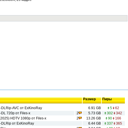
Размер
Пиры
B-DLRip-AVC от ExKinoRay
6.91 GB
5
62
DL 720p от Files-x
2
5.73 GB
302
342
(2025) HDTV 1080р от Files-x
2
13.26 GB
90
166
-DLRip от ExKinoRay
6.44 GB
337
365