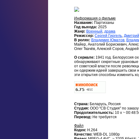
Информация о фильме
Название:
Партизаны
Год выхода:
2025
Жанр:
Военный
,
драма
Режиссер:
Сергей Гиргель
,
Дмитрий
В ролях:
Владимир Юматов
,
Владим
Майер, Анатолий Борискевич, Алек
Олег Ткачёв, Алексей Соров, Андре
О сериале:
1941 год. Белоруссия о
обнаруживают секретные урановые р
от советской власти после революц
он одержим идеей завершить свои н
эти открытия способны изменить хо
Страна:
Беларусь, Россия
Студия:
ООО "СВ Студия" по заказу
Продолжительность:
10 x ~ 00:48:
Перевод:
Не требуется
Файл
Кодек:
H.264
Качество:
WEB-DL 1080p
Видео:
MPEG-4 AVC, ~ 3205 Кбит/с, 