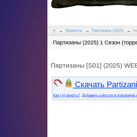
☭
Торренты
Партизаны (2025)
то
Партизаны (2025) 1 Сезон (торр
Партизаны [S01] (2025) WEB
Скачать Partizan
Как тут качать?
Добавить rutor.org в поисковую 