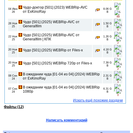
Чудо-доктор [S01] (2023) WEBRip-AVC
04 Июн
8.06 G
48
1
от ExKinoRay
26
B
89
Чудо [S01] (2025) WEBRip-AVC от
28 Ноя
1.50 G
1
1
Generalfilm
25
B
0
Чудо [S01] (2025) WEBRip-AVC от
22 Ноя
1.26 G
1
4
Generalfilm | КПК
25
B
2
20 Ноя
Чудо [S01] (2025) WEBRip от Files-x
4.18 G
2
6
25
B
0
20 Ноя
Чудо [S01] (2025) WEBRip 720p от Files-x
7.39 G
6
25
B
2
В ожидании чуда [01-04 из 04] (2024) WEBRip
08 Сен
2.31 G
2
от ExKinoRay
24
B
1
В ожидании чуда [01-04 из 04] (2024) WEBRip
07 Сен
6.31 G
2
1080p
24
B
0
Искать ещё похожие раздачи
Файлы (12)
Написать комментарий