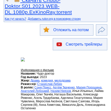
Скачать Chudo-
Doktor.S01.2023.WEB-
DL.1080p.ExKinoRay.torrent
Как тут качать?
Добавить rutor.org в поисковую строку
Отложить на потом
Смотреть трейлеры
Информация о фильме
Название:
Чудо-доктор
Год выхода:
2023
Жанр:
Драма
,
комедия
,
мелодрама
Режиссер:
Станислав Либин
В ролях:
Соня Присс
,
Артём Ткаченко
,
Мария Порошина
,
Анатолий Лобоцкий
,
Назим Ниязов
, Илья Ильиных, Лайма
Макарова, Олег Ткачёв, Наташа Васильева, Александр
Ревенко, Асель Турдубаева, Аделина Гизатуллина, Мария
Чувилина, Мирослав Аксёнов, Светлана Саягова, Игорь
Сергеев (III), Анна Ахметова, Микаэлла Дель, Александрина
Остапенко