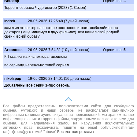
Botocop
Оценил на:
--
Торрент сериала Чудо-доктор (2023) (1 Сезон)
Indrek
28-05-2026 17:25:48 (7 дней назад)
заметил что актер на постере постоянно играет любвеобильных
докторов ( еще минимум в двух фильмах). чел нашел свой родной
сценический образ?
Arcantoss
26-05-2026 7:54:31 (10 дней назад)
Оценил на:
5
КП ссылка на инспектора гаврилова
по сериалу, нереально тупой сериал
nikolspup
19-05-2026 23:14:01 (16 дней назад)
Добавлены все серии 1-гшо сезона.
Все файлы предоставлены пользователями сайта для свободного
обмена. Рутор.org и наши серверы не располагают какими-либо
цифровыми копиями аудио-визуальных произведений, мы храним только
информацию о них и торрент-файлы, загруженными пользователями для
обмена. Для направления жалоб на нарушения исключительных
авторских прав, пожалуйста, пишите на email pollyfuckingshit(гав-
гав)ro[точка]ру с темой "abuse"
Бесплатная реклама