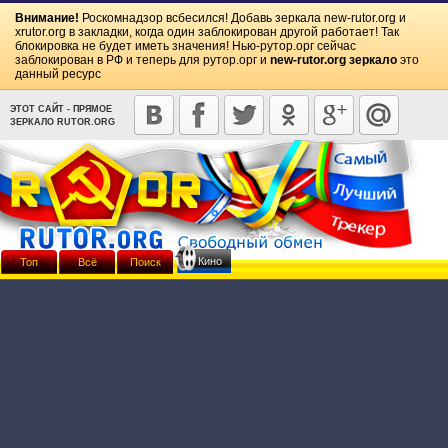
Внимание!
Роскомнадзор всбесился! Добавь зеркала
new-rutor.org
и
xrutor.org
в закладки, когда один заблокирован другой работает! Так
блокировка не будет иметь значения! Нью-рутор.орг сейчас
заблокирован в РФ и теперь для рутор.орг и
new-rutor.org зеркало
это
данный ресурс
ЭТОТ САЙТ - ПРЯМОЕ
ЗЕРКАЛО RUTOR.ORG
Кино
Топ
Всё
Поиск