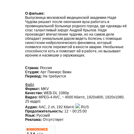
О фильме:
Выпускница московской медицинской академии Надя
Чудова решает после окончания вуза работать в
провинциальной больнице родного города, где однажды её
спас талантливый хирург Андрей Крылов. Надя
производит впечатление чудачки, но на самом деле
обладает уникальным даром видеть болезнь с помощью
синестезии-нейрологического феномена, который
появился после пережитой в юности аварии. Необычные
способности хоть и помогают ей в работе, но вызывают
иронию и насмешки у окружающих.
Страна:
Россия
Студия:
Арт Пикчерс Вижн
Перевод:
Не требуется
Файл
Формат:
MKV
Качество:
WEB-DL 1080p
Видео:
MPEG-4 AVC, ~ 4000 Кбит/с, 1920x800, 1920х1080,
25 кадр/с
Аудио:
AАС, 2 ch, 192 Кбит/с
RUS
Продолжительность:
12 ~ 00:25:00
Язык:
Русский
Реклама:
Отсутствует