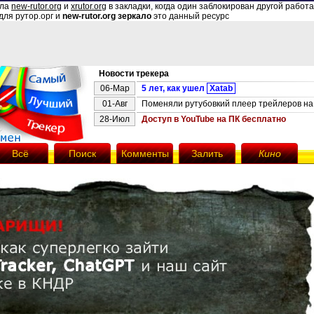
ала
new-rutor.org
и
xrutor.org
в закладки, когда один заблокирован другой работа
для рутор.орг и
new-rutor.org зеркало
это данный ресурс
Новости трекера
06-Мар
5 лет, как ушел
Xatab
01-Авг
Поменяли рутубовкий плеер трейлеров на 
28-Июл
Доступ в YouTube на ПК бесплатно
Всё
Поиск
Комменты
Залить
Кино