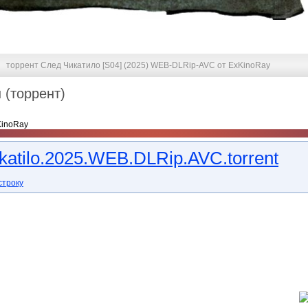
торрент След Чикатило [S04] (2025) WEB-DLRip-AVC от ExKinoRay
 (торрент)
KinoRay
katilo.2025.WEB.DLRip.AVC.torrent
строку