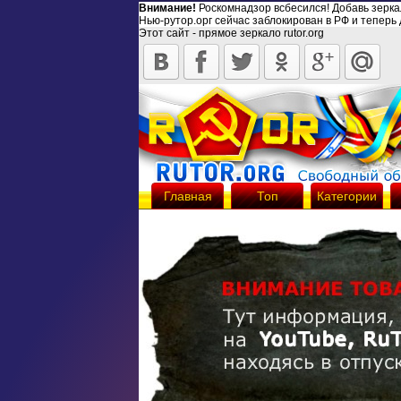
Внимание!
Роскомнадзор всбесился! Добавь зерк
Нью-рутор.орг сейчас заблокирован в РФ и теперь 
Этот сайт - прямое зеркало rutor.org
Главная
Топ
Категории