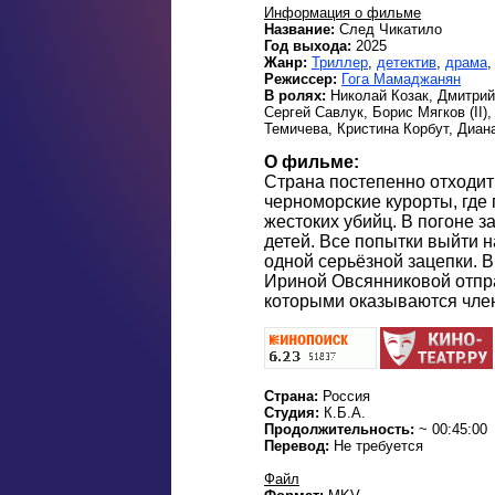
Информация о фильме
Название:
След Чикатило
Год выхода:
2025
Жанр:
Триллер
,
детектив
,
драма
,
Режиссер:
Гога Мамаджанян
В ролях:
Николай Козак, Дмитрий
Сергей Савлук, Борис Мягков (II)
Темичева, Кристина Корбут, Диан
О фильме:
Страна постепенно отходит 
черноморские курорты, где
жестоких убийц. В погоне з
детей. Все попытки выйти н
одной серьёзной зацепки. 
Ириной Овсянниковой отпра
которыми оказываются чле
Страна:
Россия
Студия:
К.Б.А.
Продолжительность:
~ 00:45:00
Перевод:
Не требуется
Файл