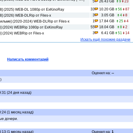
5
26.43 GB
9
23
33
10.20 GB
56
87
08] (2025) WEB-DL 1080p от ExKinoRay
3
3.05 GB
4
8
След Чикатило [04x01-05 из 08] (2026) WEB-DLRip от Files-x
1
17.84 GB
25
4
ильме] (2020-2024) WEB-DLRip от Files-x
55
18.04 GB
8
2
3] (2024) WEBRip 1080p от ExKinoRay
3
6.41 GB
51
14
] (2024) WEBRip от Files-х
Искать ещё похожие раздачи
Написать комментарий
Оценил на:
--
)
:31 (24 дня назад)
0:24 (1 месяц назад)
ые дочери.
3:13 (1 месяц назад)
Оценил на:
1