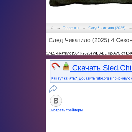
☭
Торренты
След Чикатило (2025)
След Чикатило (2025) 4 Сезон
След Чикатило [S04] (2025) WEB-DLRip-AVC от Ex
Скачать Sled.Chi
Как тут качать?
Добавить rutor.org в поисковую 
Смотреть трейлеры