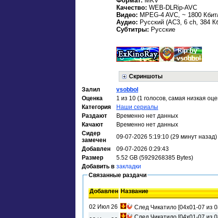
Формат:
MKV
Качество:
WEB-DLRip-AVC
Видео:
MPEG-4 AVC, ~ 1800 Кбит/с
Аудио:
Русский (AC3, 6 ch, 384 Кб
Субтитры:
Русские
Скриншоты
Залил
vsobbol
Оценка
1 из 10 (1 голосов, самая низкая оце
Категория
Наши сериалы
Раздают
Временно нет данных
Качают
Временно нет данных
Сидер
09-07-2026 5:19:10 (29 минут назад)
замечен
Добавлен
09-07-2026 0:29:43
Размер
5.52 GB (5929268385 Bytes)
Добавить в
закладки
Связанные раздачи
Добавлен
Название
02 Июл 26
След Чикатило [04х01-07 из 
След Чикатило [04х01-07 из 0