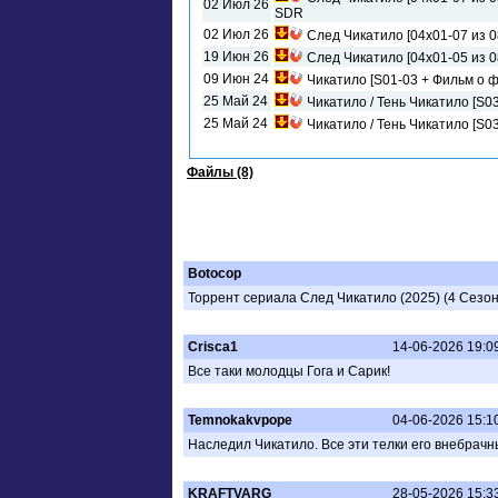
02 Июл 26
SDR
02 Июл 26
След Чикатило [04х01-07 из 
19 Июн 26
09 Июн 24
Чикатило [S01-03 + Фильм о ф
25 Май 24
Чикатило / Тень Чикатило [S0
25 Май 24
Чикатило / Тень Чикатило [S03
Файлы (8)
Botocop
Торрент сериала След Чикатило (2025) (4 Сезон
Crisca1
14-06-2026 19:09
Все таки молодцы Гога и Сарик!
Temnokakvpope
04-06-2026 15:1
Наследил Чикатило. Все эти телки его внебрачн
KRAFTVARG
28-05-2026 15:3