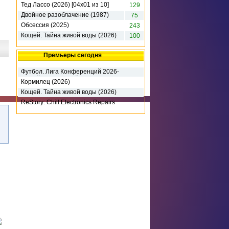
Тед Лассо (2026) [04х01 из 10]
129
Двойное разоблачение (1987)
75
Обсессия (2025)
243
Кощей. Тайна живой воды (2026)
100
Премьеры сегодня
Футбол. Лига Конференций 2026-
27. 3-й кв раунд. 1-й матч. Динамо
Кормилец (2026)
К (2026)
Кощей. Тайна живой воды (2026)
ReStory: Chill Electronics Repairs
(2026) RePack