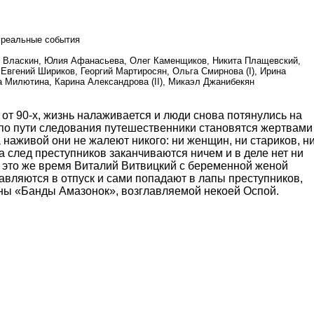
 реальные события
 Власкин, Юлия Афанасьева, Олег Каменщиков, Никита Плащевский,
, Евгений Шириков, Георгий Мартиросян, Ольга Смирнова (I), Ирина
а Милютина, Карина Александрова (II), Микаэл Джанибекян
от 90-х, жизнь налаживается и люди снова потянулись на
 по пути следования путешественники становятся жертвами
а наживой они не жалеют никого: ни женщин, ни стариков, н
а след преступников заканчиваются ничем и в деле нет ни
В это же время Виталий Витвицкий с беременной женой
вляются в отпуск и сами попадают в лапы преступников,
ны «Банды Амазонок», возглавляемой некоей Оспой.