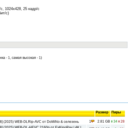
, 1024x428, 25 кадр/с
ит/с)
нка - 1, самая высокая - 1)
Размер
Пиры
1
2.81 GB
34
28
08] (2025) WEB-DLRip-AVC от DoMiNo & селезень
8] (2025) WEB-DL-HEVC 2160p от ExKinoRay | 4K |