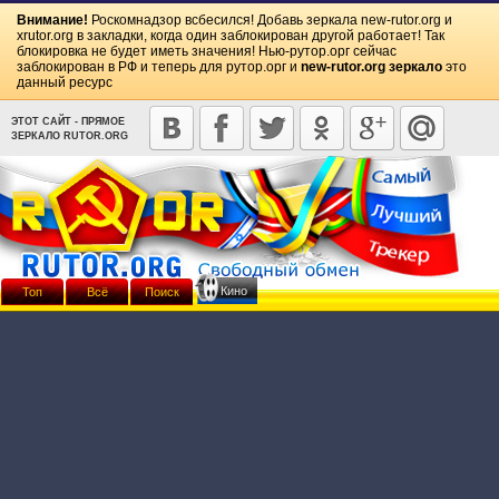
Внимание!
Роскомнадзор всбесился! Добавь зеркала
new-rutor.org
и
xrutor.org
в закладки, когда один заблокирован другой работает! Так
блокировка не будет иметь значения! Нью-рутор.орг сейчас
заблокирован в РФ и теперь для рутор.орг и
new-rutor.org зеркало
это
данный ресурс
ЭТОТ САЙТ - ПРЯМОЕ
ЗЕРКАЛО RUTOR.ORG
Кино
Топ
Всё
Поиск