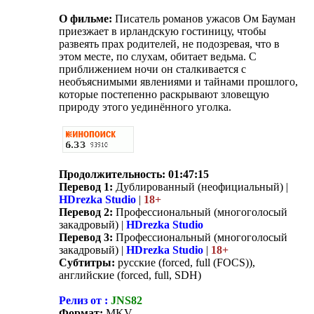
О фильме:
Писатель романов ужасов Ом Бауман
приезжает в ирландскую гостиницу, чтобы
развеять прах родителей, не подозревая, что в
этом месте, по слухам, обитает ведьма. С
приближением ночи он сталкивается с
необъяснимыми явлениями и тайнами прошлого,
которые постепенно раскрывают зловещую
природу этого уединённого уголка.
Продолжительность:
01:47:15
Перевод 1:
Дублированный (неофициальный) |
HDrezka Studio
|
18+
Перевод 2:
Профессиональный (многоголосый
закадровый) |
HDrezka Studio
Перевод 3:
Профессиональный (многоголосый
закадровый) |
HDrezka Studio
|
18+
Субтитры:
русские (forced, full (FOCS)),
английские (forced, full, SDH)
Релиз от :
JNS82
Формат:
MKV