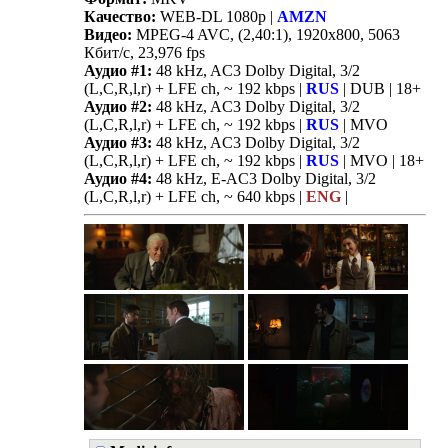
Качество:
WEB-DL 1080p |
AMZN
Видео:
MPEG-4 AVC, (2,40:1), 1920x800, 5063
Кбит/с, 23,976 fps
Аудио #1:
48 kHz, AC3 Dolby Digital, 3/2
(L,C,R,l,r) + LFE ch, ~ 192 kbps |
RUS
| DUB | 18+
Аудио #2:
48 kHz, AC3 Dolby Digital, 3/2
(L,C,R,l,r) + LFE ch, ~ 192 kbps |
RUS
| MVO
Аудио #3:
48 kHz, AC3 Dolby Digital, 3/2
(L,C,R,l,r) + LFE ch, ~ 192 kbps |
RUS
| MVO | 18+
Аудио #4:
48 kHz, E-AC3 Dolby Digital, 3/2
(L,C,R,l,r) + LFE ch, ~ 640 kbps |
ENG
|