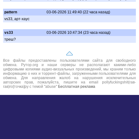
pattern
03-06-2026 11:49:40 (22 часа назад)
vs33, арт-хаус
vs33
03-06-2026 10:47:34 (23 часа назад)
треш?
Все файлы предоставлены пользователями сайта для свободного
обмена. Рутор.org и наши серверы не располагают какими-либо
цифровыми копиями аудио-визуальных произведений, мы храним только
информацию о них и торрент-файлы, загруженными пользователями для
обмена. Для направления жалоб на нарушения исключительных
авторских прав, пожалуйста, пишите на email pollyfuckingshit(гав-
гав)ro[точка]ру с темой "abuse"
Бесплатная реклама