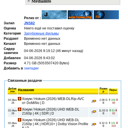
Mediainfo
Релиз от :
Залил
JNS82
Оценка
Никто ещё не поставил оценку
Категория
Зарубежные фильмы
Раздают
Временно нет данных
Качают
Временно нет данных
Сидер
04-06-2026 9:19:12 (46 минут назад)
замечен
Добавлен
04-06-2026 9:43:02
Размер
4.71 GB (5053507420 Bytes)
Добавить в
закладки
Связанные раздачи
Добав
Разме
Название
Пиры
лен
р
Хокум / Hokum (2026) WEB-DLRip-AVC
03 Июн
2.08 G
206
2
от DoMiNo | D
26
B
66
Хокум / Hokum (2026) UHD WEB-DL
03 Июн
11.63 G
63
1
2160p | 4K | SDR | D
26
B
62
Хокум / Hokum (2026) UHD WEB-DL
03 Июн
9.32 G
101
2160p | 4K | HDR10+ | Dolby Vision Profile
2
26
B
319