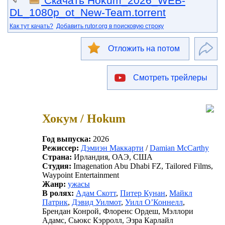
Скачать Hokum_2026_WEB-
DL_1080p_ot_New-Team.torrent
Как тут качать?
Добавить rutor.org в поисковую строку
Отложить на потом
Смотреть трейлеры
Хокум / Hokum
Год выпуска:
2026
Режиссер:
Дэмиэн Маккарти
/
Damian McCarthy
Страна:
Ирландия, ОАЭ, США
Студия:
Imagenation Abu Dhabi FZ, Tailored Films,
Waypoint Entertainment
Жанр:
ужасы
В ролях:
Адам Скотт
,
Питер Кунан
,
Майкл
Патрик
,
Дэвид Уилмот
,
Уилл О’Коннелл
,
Брендан Конрой, Флоренс Ордеш, Мэллори
Адамс, Сьюкс Кэрролл, Эзра Карлайл