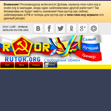
Внимание!
Роскомнадзор всбесился! Добавь зеркала
new-rutor.org
и
xrutor.org
в закладки, когда один заблокирован другой работает! Так
блокировка не будет иметь значения! Нью-рутор.орг сейчас
заблокирован в РФ и теперь для рутор.орг и
new-rutor.org зеркало
это
данный ресурс
ЭТОТ САЙТ - ПРЯМОЕ
ЗЕРКАЛО RUTOR.ORG
Кино
Топ
Всё
Поиск