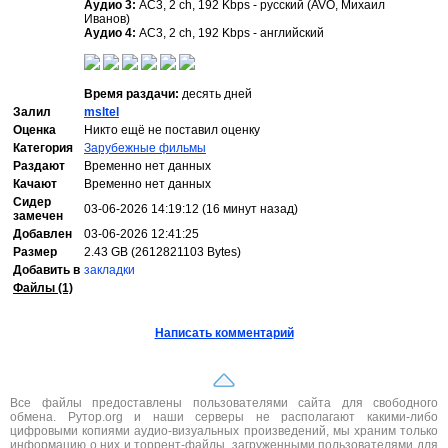
Аудио 3:
AC3, 2 ch, 192 Kbps - русский (AVO, Михаил
Иванов)
Аудио 4:
AC3, 2 ch, 192 Kbps - английский
Время раздачи:
десять дней
Залил
msltel
Оценка
Никто ещё не поставил оценку
Категория
Зарубежные фильмы
Раздают
Временно нет данных
Качают
Временно нет данных
Сидер
03-06-2026 14:19:12 (16 минут назад)
замечен
Добавлен
03-06-2026 12:41:25
Размер
2.43 GB (2612821103 Bytes)
Добавить в
закладки
Файлы (1)
Написать комментарий
Все файлы предоставлены пользователями сайта для свободного
обмена. Рутор.org и наши серверы не располагают какими-либо
цифровыми копиями аудио-визуальных произведений, мы храним только
информацию о них и торрент-файлы, загруженными пользователями для