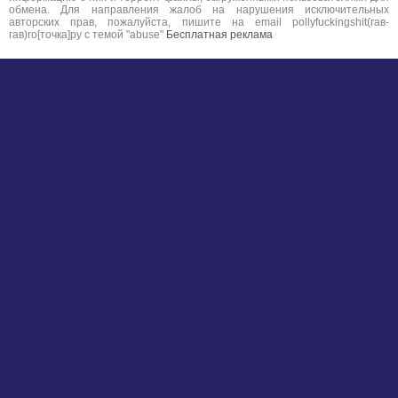
обмена. Для направления жалоб на нарушения исключительных
авторских прав, пожалуйста, пишите на email pollyfuckingshit(гав-
гав)ro[точка]ру с темой "abuse"
Бесплатная реклама