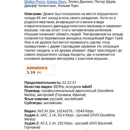
Майкл Руссо
,
Бэрри Линч
, Эллен Даннинг, Питер Шрум,
Джефф Челентано, Уильям Торн
Описание:
Демон был похоронен на месте игрушечного
склада 66 лет назад в ночь своего рождения. Хотя он и
родился мёртвым, возвращается к жизни в виде
отвратительного двенадцатилетнего мальчика и оживляет
игрушки, так как хочет стать человеческим ребёнком.
Игрушки начинают убивать людей. Тем временем на складе
появляется беременная женщина-полицейский Юдит Грей.
Она и её дружок пытаются провернуть сделку «под
прикрытием» с двумя торговцами оружием. Но операция
терпит неудачу, и её дружка убивают. Юдит преследуют до
самого игрушечного склада бандиты, где и начинается
основная кровавая мясорубка с участием игрушек…
Продолжительность:
01:22:37
Качество видео:
BDRip, исходник
ndiuf3
Перевод:
профессиональный двухголосый (Goodtime
Media), авторский (Горчаков, Иванов)
Язык озвучки:
русский, английский
Субтитры:
английские
Видео:
AVC/H.264, 1024x576, ~3549 Kbps
Аудио 1:
AAC, 2 ch, 93.4 Kbps - русский (DVO Goodtime
Media)
Аудио 2:
AC3, 2 ch, 192 Kbps - русский (AVO Василий
Горчаков)