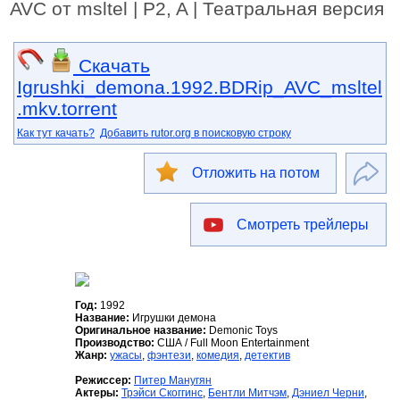
AVC от msltel | P2, A | Театральная версия
Скачать
Igrushki_demona.1992.BDRip_AVC_msltel
.mkv.torrent
Как тут качать?
Добавить rutor.org в поисковую строку
Отложить на потом
Смотреть трейлеры
Год:
1992
Название:
Игрушки демона
Оригинальное название:
Demonic Toys
Производство:
США / Full Moon Entertainment
Жанр:
ужасы
,
фэнтези
,
комедия
,
детектив
Режиссер:
Питер Манугян
Актеры:
Трэйси Скоггинс
,
Бентли Митчэм
,
Дэниел Черни
,