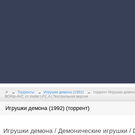
☭
Торренты
Игрушки демона (1992)
торрент Игрушки демона
BDRip-AVC от msltel | P2, A | Театральная версия
Игрушки демона (1992) (торрент)
Игрушки демона / Демонические игрушки / 