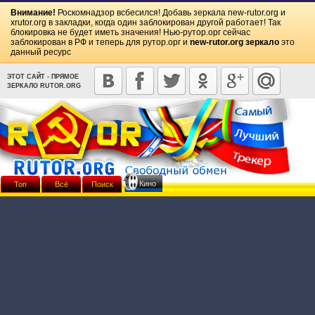
Внимание!
Роскомнадзор всбесился! Добавь зеркала
new-rutor.org
и
xrutor.org
в закладки, когда один заблокирован другой работает! Так
блокировка не будет иметь значения! Нью-рутор.орг сейчас
заблокирован в РФ и теперь для рутор.орг и
new-rutor.org зеркало
это
данный ресурс
ЭТОТ САЙТ - ПРЯМОЕ
ЗЕРКАЛО RUTOR.ORG
Кино
Топ
Всё
Поиск