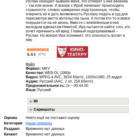
Руслан обещает бывшей жене, что отберёт у неё ребёнка
– так или иначе. И вскоре с Ирой начинают происходить
странности, словно намеренно подстроенные, чтобы
очернить её и дать возможность Руслану подать в суд для
пересмотра места жительства сына. А потом кто-то и вовсе
покушается на её жизнь. Вместе с влюблённым в неё
молодым адвокатом Никитой, Ира пытается найти того, кто
хочет причинить ей вред. Главный подозреваемый –
Руслан. Но вскоре Ира понимает, что опасность грозит и
ему.
Файл
Формат:
MKV
Качество:
WEB-DL 1080p
Видео:
MPEG-4 AVC, 3934 Кбит/с, 1920x1080, 25 кадр/с
Аудио:
Русский (AAC, 2 ch, 258 Кбит/с)
Продолжительность:
2x ~ 00:44:00
Язык:
Русский
MI
Скриншоты
Оценка
Никто ещё не поставил оценку
Категория
Наши сериалы
Раздают
Временно нет данных
Качают
Временно нет данных