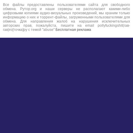
Все файлы предоставлены пользователями сайта для свободного
обмена. Рутор.org и наши серверы не располагают какими-либо
цифровыми копиями аудио-визуальных произведений, мы храним только
информацию о них и торрент-файлы, загруженными пользователями для
обмена. Для направления жалоб на нарушения исключительных
авторских прав, пожалуйста, пишите на email pollyfuckingshit(гав-
гав)ro[точка]ру с темой "abuse"
Бесплатная реклама