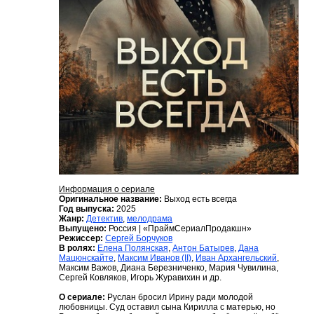
Информация о сериале
Оригинальное название:
Выход есть всегда
Год выпуска:
2025
Жанр:
Детектив
,
мелодрама
Выпущено:
Россия | «ПраймСериалПродакшн»
Режиссер:
Сергей Борчуков
В ролях:
Елена Полянская
,
Антон Батырев
,
Дана
Мацюнскайте
,
Максим Иванов (II)
,
Иван Архангельский
,
Максим Важов, Диана Березниченко, Мария Чувилина,
Сергей Ковляков, Игорь Журавихин и др.
О сериале:
Руслан бросил Ирину ради молодой
любовницы. Суд оставил сына Кирилла с матерью, но