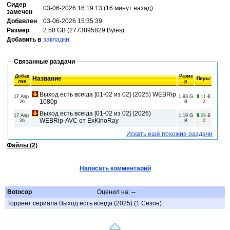
Сидер
03-06-2026 16:19:13 (16 минут назад)
замечен
Добавлен
03-06-2026 15:35:39
Размер
2.58 GB (2773895829 Bytes)
Добавить в
закладки
Связанные раздачи
Добав
Разме
Название
Пиры
лен
р
Выход есть всегда [01-02 из 02] (2025) WEBRip
17 Апр
1.93 G
11
1080p
26
B
2
Выход есть всегда [01-02 из 02] (2026)
17 Апр
1.19 G
28
WEBRip-AVC от ExKinoRay
26
B
0
Искать ещё похожие раздачи
Файлы (2)
Написать комментарий
Botocop
Оценил на:
--
Торрент сериала Выход есть всегда (2025) (1 Сезон)