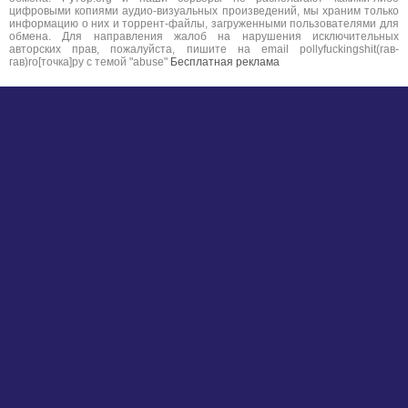
цифровыми копиями аудио-визуальных произведений, мы храним только
информацию о них и торрент-файлы, загруженными пользователями для
обмена. Для направления жалоб на нарушения исключительных
авторских прав, пожалуйста, пишите на email pollyfuckingshit(гав-
гав)ro[точка]ру с темой "abuse"
Бесплатная реклама