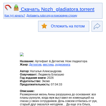
Скачать Nozh_gladiatora.torrent
Как тут качать?
Добавить rutor.org в поисковую строку
Отложить на потом
Название:
Артефакт & Детектив: Нож гладиатора
Жанр:
Детектив
,
мистика
,
аудиокнига
Автор:
Наталья Александрова
Озвучивает:
Людмила Благушко
Год издания книги:
2026
Издательство:
Эксмо
Продолжительность:
07:04:33
Описание:
Размеренная жизнь Анны разрушена до основания: все
планы рухнули, когда муж выставил ее изменщицей на
глазах у своих сотрудников. Дочь совсем отбилась от рук,
старый друг оказался негодяем… Да еще эта Ольга,