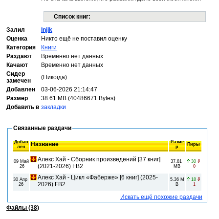
Список книг:
Залил
Injik
Оценка
Никто ещё не поставил оценку
Категория
Книги
Раздают
Временно нет данных
Качают
Временно нет данных
Сидер
(Никогда)
замечен
Добавлен
03-06-2026 21:14:47
Размер
38.61 MB (40486671 Bytes)
Добавить в
закладки
Связанные раздачи
Добав
Разме
Название
Пиры
лен
р
Алекс Хай - Сборник произведений [37 книг]
09 Май
37.81
30
(2021-2026) FB2
26
MB
0
Алекс Хай - Цикл «Фаберже» [6 книг] (2025-
30 Апр
5.36 M
18
2026) FB2
26
B
1
Искать ещё похожие раздачи
Файлы (38)