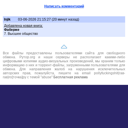
Написать комментарий
Injik
03-06-2026 21:15:27 (20 минут назад)
Добавлена новая книга:
Фаберже
7. Высшее общество
Все файлы предоставлены пользователями сайта для свободного
обмена. Рутор.org и наши серверы не располагают какими-либо
цифровыми копиями аудио-визуальных произведений, мы храним только
информацию о них и торрент-файлы, загруженными пользователями для
обмена. Для направления жалоб на нарушения исключительных
авторских прав, пожалуйста, пишите на email pollyfuckingshit(гав-
гав)ro[точка]ру с темой "abuse"
Бесплатная реклама