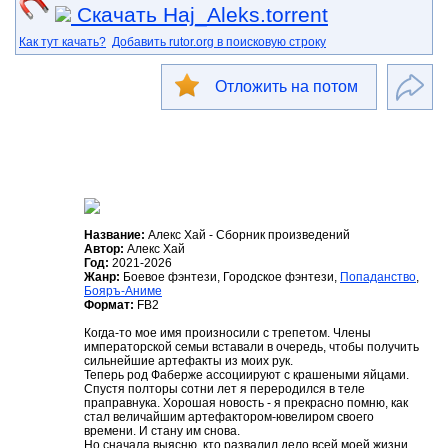
Скачать Haj_Aleks.torrent
Как тут качать?
Добавить rutor.org в поисковую строку
Отложить на потом
Название:
Алекс Хай - Сборник произведений
Автор:
Алекс Хай
Год:
2021-2026
Жанр:
Боевое фэнтези, Городское фэнтези,
Попаданство
,
Бояръ-Аниме
Формат:
FB2
Когда-то мое имя произносили с трепетом. Члены
императорской семьи вставали в очередь, чтобы получить
сильнейшие артефакты из моих рук.
Теперь род Фаберже ассоциируют с крашеными яйцами.
Спустя полторы сотни лет я переродился в теле
праправнука. Хорошая новость - я прекрасно помню, как
стал величайшим артефактором-ювелиром своего
времени. И стану им снова.
Но сначала выясню, кто развалил дело всей моей жизни.