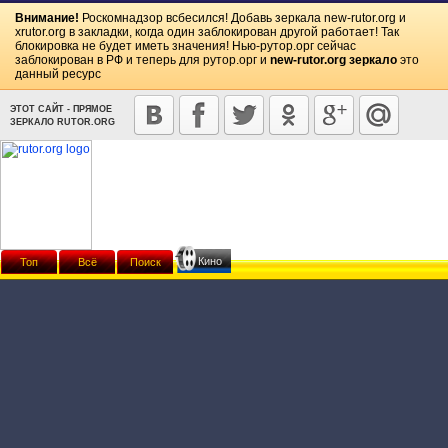
Внимание!
Роскомнадзор всбесился! Добавь зеркала
new-rutor.org
и
xrutor.org
в закладки, когда один заблокирован другой работает! Так
блокировка не будет иметь значения! Нью-рутор.орг сейчас
заблокирован в РФ и теперь для рутор.орг и
new-rutor.org зеркало
это
данный ресурс
ЭТОТ САЙТ - ПРЯМОЕ
ЗЕРКАЛО RUTOR.ORG
Кино
Топ
Всё
Поиск