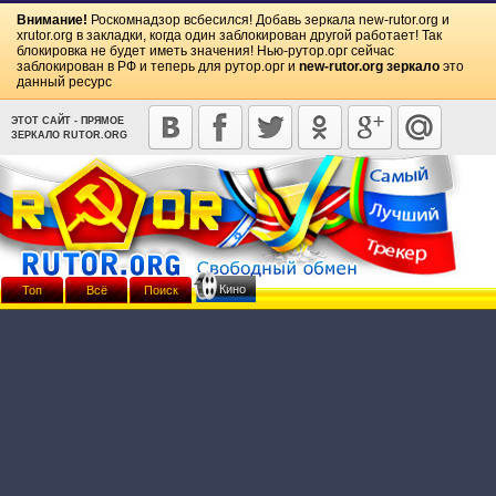
Внимание!
Роскомнадзор всбесился! Добавь зеркала
new-rutor.org
и
xrutor.org
в закладки, когда один заблокирован другой работает! Так
блокировка не будет иметь значения! Нью-рутор.орг сейчас
заблокирован в РФ и теперь для рутор.орг и
new-rutor.org зеркало
это
данный ресурс
ЭТОТ САЙТ - ПРЯМОЕ
ЗЕРКАЛО RUTOR.ORG
Кино
Топ
Всё
Поиск