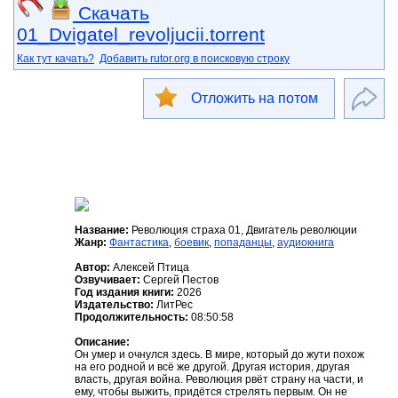
Скачать
01_Dvigatel_revoljucii.torrent
Как тут качать?
Добавить rutor.org в поисковую строку
Отложить на потом
Название:
Революция страха 01, Двигатель революции
Жанр:
Фантастика
,
боевик
,
попаданцы
,
аудиокнига
Автор:
Алексей Птица
Озвучивает:
Сергей Пестов
Год издания книги:
2026
Издательство:
ЛитРес
Продолжительность:
08:50:58
Описание:
Он умер и очнулся здесь. В мире, который до жути похож
на его родной и всё же другой. Другая история, другая
власть, другая война. Революция рвёт страну на части, и
ему, чтобы выжить, придётся стрелять первым. Он не