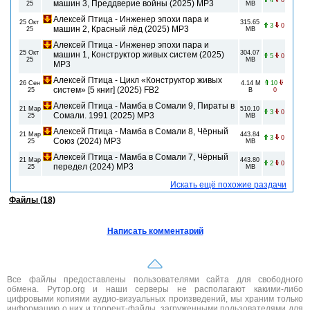
4
0
машин 3, Преддверие войны (2025) МР3
25
MB
Алексей Птица - Инженер эпохи пара и
25 Окт
315.65
3
0
машин 2, Красный лёд (2025) МР3
25
MB
Алексей Птица - Инженер эпохи пара и
25 Окт
304.07
машин 1, Конструктор живых систем (2025)
5
0
25
MB
МР3
Алексей Птица - Цикл «Конструктор живых
26 Сен
4.14 M
10
систем» [5 книг] (2025) FB2
25
B
0
Алексей Птица - Мамба в Сомали 9, Пираты в
21 Мар
510.10
3
0
Сомали. 1991 (2025) МР3
25
MB
Алексей Птица - Мамба в Сомали 8, Чёрный
21 Мар
443.84
3
0
Союз (2024) МР3
25
MB
Алексей Птица - Мамба в Сомали 7, Чёрный
21 Мар
443.80
2
0
передел (2024) МР3
25
MB
Искать ещё похожие раздачи
Файлы (18)
Написать комментарий
Все файлы предоставлены пользователями сайта для свободного
обмена. Рутор.org и наши серверы не располагают какими-либо
цифровыми копиями аудио-визуальных произведений, мы храним только
информацию о них и торрент-файлы, загруженными пользователями для