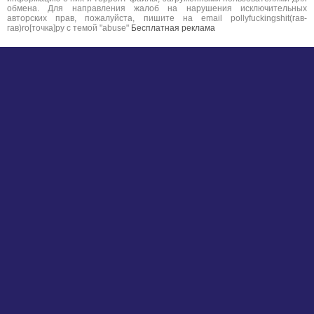
обмена. Для направления жалоб на нарушения исключительных
авторских прав, пожалуйста, пишите на email pollyfuckingshit(гав-
гав)ro[точка]ру с темой "abuse"
Бесплатная реклама