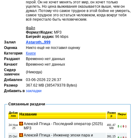
герой. Он не хочет менять этот мир, он хочет только
уцелеть. Но цена выживания оказывается выше, чем он
думал. Потому что самое трудное в этой бойне не умереть,
самое трудное это остаться человеком, когда вокруг тебя
всё перестало быть человеческим.
Файл
Формат/Кодек:
MP3
Битрейт аудио:
96 kbps
Залил
Astaroth...999
Оценка
Никто ещё не поставил оценку
Категория
Книги
Раздают
Временно нет данных
Качают
Временно нет данных
Сидер
(Никогда)
замечен
Добавлен
03-06-2026 22:26:37
Размер
367.62 MB (385479378 Bytes)
Добавить в
закладки
Связанные раздачи
Добав
Разме
Название
Пиры
лен
р
Алексей Птица - Последний оператор (2025)
24 Ноя
491.47
4
0
MP3
25
MB
Алексей Птица - Инженер эпохи пара и
25 Окт
391.15