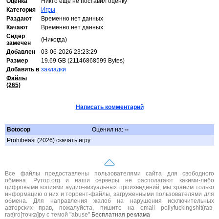
Оценка
Никто ещё не поставил оценку
Категория
Игры
Раздают
Временно нет данных
Качают
Временно нет данных
Сидер
(Никогда)
замечен
Добавлен
03-06-2026 23:23:29
Размер
19.69 GB (21146868599 Bytes)
Добавить в
закладки
Файлы
(265)
Написать комментарий
Botocop
Оценил на:
--
Prohibeast (2026) скачать игру
Все файлы предоставлены пользователями сайта для свободного
обмена. Рутор.org и наши серверы не располагают какими-либо
цифровыми копиями аудио-визуальных произведений, мы храним только
информацию о них и торрент-файлы, загруженными пользователями для
обмена. Для направления жалоб на нарушения исключительных
авторских прав, пожалуйста, пишите на email pollyfuckingshit(гав-
гав)ro[точка]ру с темой "abuse"
Бесплатная реклама