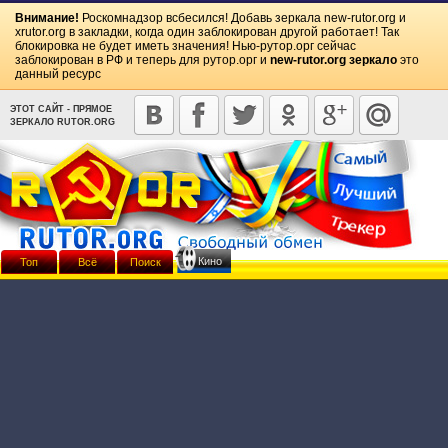
Внимание!
Роскомнадзор всбесился! Добавь зеркала
new-rutor.org
и
xrutor.org
в закладки, когда один заблокирован другой работает! Так
блокировка не будет иметь значения! Нью-рутор.орг сейчас
заблокирован в РФ и теперь для рутор.орг и
new-rutor.org зеркало
это
данный ресурс
ЭТОТ САЙТ - ПРЯМОЕ
ЗЕРКАЛО RUTOR.ORG
Кино
Топ
Всё
Поиск