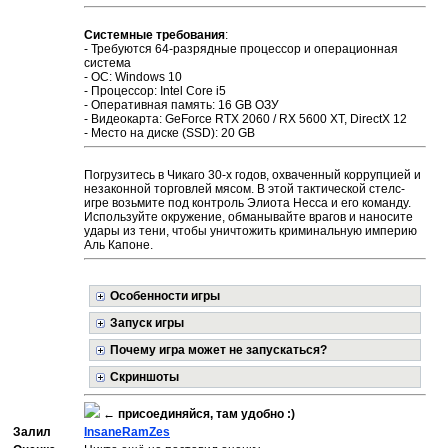
Системные требования
:
- Требуются 64-разрядные процессор и операционная
система
- ОС: Windows 10
- Процессор: Intel Core i5
- Оперативная память: 16 GB ОЗУ
- Видеокарта: GeForce RTX 2060 / RX 5600 XT, DirectX 12
- Место на диске (SSD): 20 GB
Погрузитесь в Чикаго 30-х годов, охваченный коррупцией и
незаконной торговлей мясом. В этой тактической стелс-
игре возьмите под контроль Элиота Несса и его команду.
Используйте окружение, обманывайте врагов и наносите
удары из тени, чтобы уничтожить криминальную империю
Аль Капоне.
Особенности игры
Запуск игры
Почему игра может не запускаться?
Скриншоты
←
присоединяйся, там удобно :)
Залил
InsaneRamZes