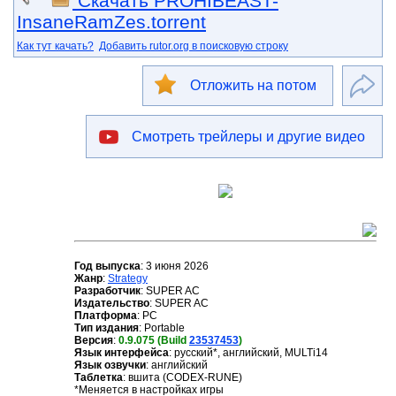
Скачать PROHIBEAST-
InsaneRamZes.torrent
Как тут качать?
Добавить rutor.org в поисковую строку
Отложить на потом
Смотреть трейлеры и другие видео
Год выпуска
: 3 июня 2026
Жанр
:
Strategy
Разработчик
: SUPER AC
Издательство
: SUPER AC
Платформа
: PC
Тип издания
: Portable
Версия
:
0.9.075 (Build
23537453
)
Язык интерфейса
: русский*, английский, MULTi14
Язык озвучки
: английский
Таблетка
: вшита (CODEX-RUNE)
*Меняется в настройках игры