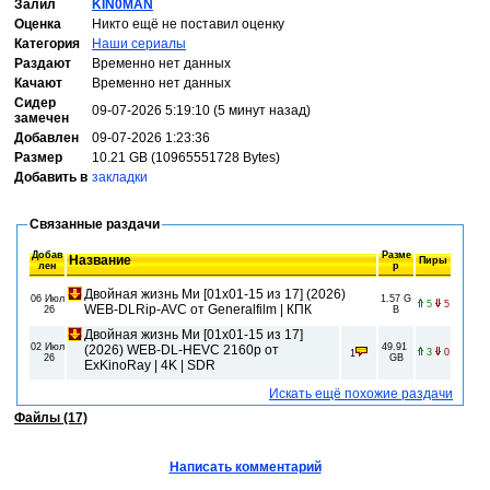
Залил
KIN0MAN
Оценка
Никто ещё не поставил оценку
Категория
Наши сериалы
Раздают
Временно нет данных
Качают
Временно нет данных
Сидер
09-07-2026 5:19:10 (5 минут назад)
замечен
Добавлен
09-07-2026 1:23:36
Размер
10.21 GB (10965551728 Bytes)
Добавить в
закладки
Связанные раздачи
Добав
Разме
Название
Пиры
лен
р
Двойная жизнь Ми [01x01-15 из 17] (2026)
06 Июл
1.57 G
5
5
WEB-DLRip-AVC от Generalfilm | КПК
26
B
Двойная жизнь Ми [01х01-15 из 17]
02 Июл
49.91
(2026) WEB-DL-HEVC 2160p от
3
0
1
26
GB
ExKinoRay | 4K | SDR
Искать ещё похожие раздачи
Файлы (17)
Написать комментарий