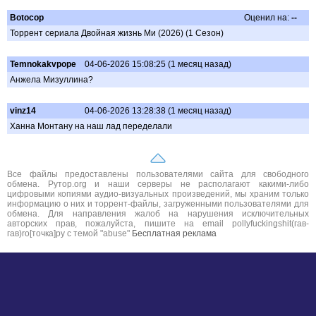
Botocop
Оценил на:
--
Торрент сериала Двойная жизнь Ми (2026) (1 Сезон)
Temnokakvpope
04-06-2026 15:08:25 (1 месяц назад)
Анжела Мизуллина?
vinz14
04-06-2026 13:28:38 (1 месяц назад)
Ханна Монтану на наш лад переделали
Все файлы предоставлены пользователями сайта для свободного
обмена. Рутор.org и наши серверы не располагают какими-либо
цифровыми копиями аудио-визуальных произведений, мы храним только
информацию о них и торрент-файлы, загруженными пользователями для
обмена. Для направления жалоб на нарушения исключительных
авторских прав, пожалуйста, пишите на email pollyfuckingshit(гав-
гав)ro[точка]ру с темой "abuse"
Бесплатная реклама