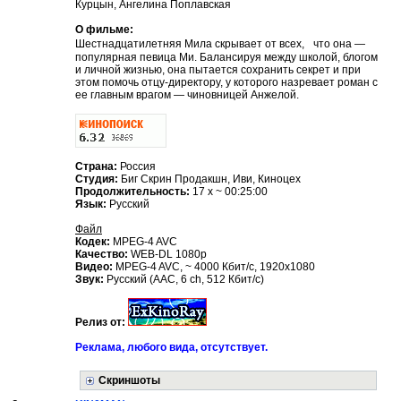
Курцын, Ангелина Поплавская
О фильме:
Шестнадцатилетняя Мила скрывает от всех, что она —
популярная певица Ми. Балансируя между школой, блогом
и личной жизнью, она пытается сохранить секрет и при
этом помочь отцу-директору, у которого назревает роман с
ее главным врагом — чиновницей Анжелой.
Страна:
Россия
Студия:
Биг Скрин Продакшн, Иви, Киноцех
Продолжительность:
17 x ~ 00:25:00
Язык:
Русский
Файл
Кодек:
MPEG-4 AVC
Качество:
WEB-DL 1080p
Видео:
MPEG-4 AVC, ~ 4000 Кбит/с, 1920x1080
Звук:
Русский (AAC, 6 ch, 512 Кбит/с)
Релиз от:
Реклама, любого вида, отсутствует.
Скриншоты