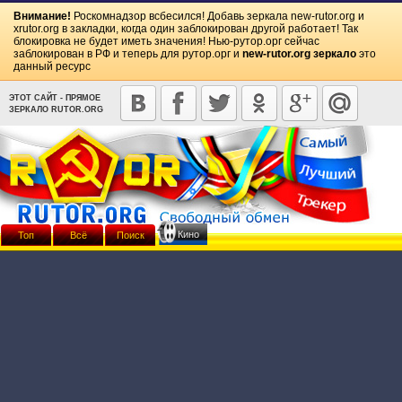
Внимание!
Роскомнадзор всбесился! Добавь зеркала
new-rutor.org
и
xrutor.org
в закладки, когда один заблокирован другой работает! Так
блокировка не будет иметь значения! Нью-рутор.орг сейчас
заблокирован в РФ и теперь для рутор.орг и
new-rutor.org зеркало
это
данный ресурс
ЭТОТ САЙТ - ПРЯМОЕ
ЗЕРКАЛО RUTOR.ORG
Кино
Топ
Всё
Поиск