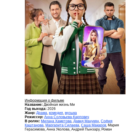
Информация о фильме
Название:
Двойная жизнь Ми
Год выхода:
2026
Жанр:
Драма
,
комедия
,
музыка
Режиссер:
Анна Соловьева-Карпович
В ролях:
Милана Хаметова
,
Давид Манукян
,
София
Каштанова
,
Маргарита Силаева
,
Саша Макаров
, Мария
Герасимова, Анна Уколова, Андрей Пынзару, Роман