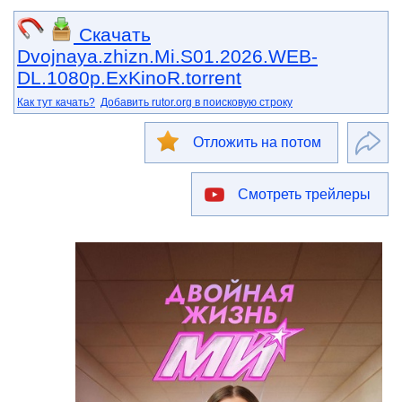
Скачать
Dvojnaya.zhizn.Mi.S01.2026.WEB-
DL.1080p.ExKinoR.torrent
Как тут качать?
Добавить rutor.org в поисковую строку
Отложить на потом
Смотреть трейлеры