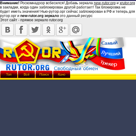
Внимание!
Роскомнадзор всбесился! Добавь зеркала
new-rutor.org
и
xrutor.org
в закладки, когда один заблокирован другой работает! Так блокировка не
будет иметь значения! Нью-рутор.орг сейчас заблокирован в РФ и теперь для
рутор.орг и
new-rutor.org зеркало
это данный ресурс
Этот сайт - прямое зеркало rutor.org
Топ
Всё
Поиск
Кино