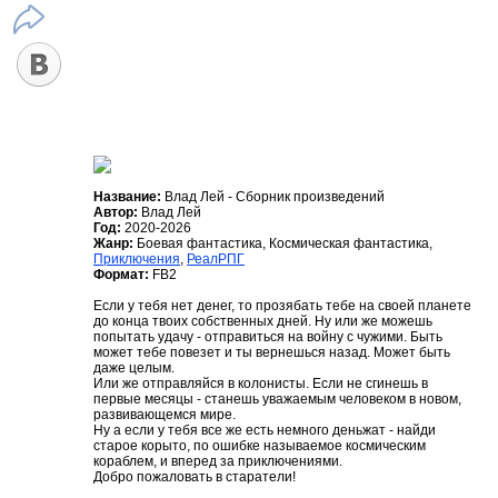
Название:
Влад Лей - Сборник произведений
Автор:
Влад Лей
Год:
2020-2026
Жанр:
Боевая фантастика, Космическая фантастика,
Приключения
,
РеалРПГ
Формат:
FB2
Если у тебя нет денег, то прозябать тебе на своей планете
до конца твоих собственных дней. Ну или же можешь
попытать удачу - отправиться на войну с чужими. Быть
может тебе повезет и ты вернешься назад. Может быть
даже целым.
Или же отправляйся в колонисты. Если не сгинешь в
первые месяцы - станешь уважаемым человеком в новом,
развивающемся мире.
Ну а если у тебя все же есть немного деньжат - найди
старое корыто, по ошибке называемое космическим
кораблем, и вперед за приключениями.
Добро пожаловать в старатели!