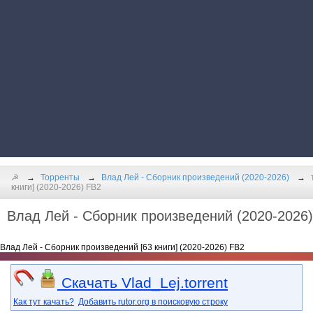
☭
Торренты
Влад Лей - Сборник произведений (2020-2026)
книги] (2020-2026) FB2
Влад Лей - Сборник произведений (2020-2026)
Влад Лей - Сборник произведений [63 книги] (2020-2026) FB2
Скачать Vlad_Lej.torrent
Как тут качать?
Добавить rutor.org в поисковую строку