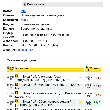
Список книг:
Залил
Injik
Оценка
Никто ещё не поставил оценку
Категория
Книги
Раздают
Временно нет данных
Качают
Временно нет данных
Сидер
04-06-2026 8:19:13 (16 минут назад)
замечен
Добавлен
04-06-2026 7:41:04
Размер
84.30 MB (88395957 Bytes)
Добавить в
закладки
Связанные раздачи
Добав
Разме
Название
Пиры
лен
р
Влад Лей, Александр Грохт -
29 Май
3.20 G
1
5
5
26
B
Эпидемия [Книга 1-7] (2025-2026) MP3
Влад Лей - Колонист Мик [Книга 1] (2026)
15 Май
429.46
2
0
26
MB
MP3
Влад Лей - Железный лорд 5, Вожак стаи
04 Апр
414.47
3
0
26
MB
(2026) MP3
Влад Лей - Сборник произведений
21 Мар
82.62
11
1
26
MB
0
[62 книги] (2020-2026) FB2
Влад Лей - Железный лорд 4, Наследник