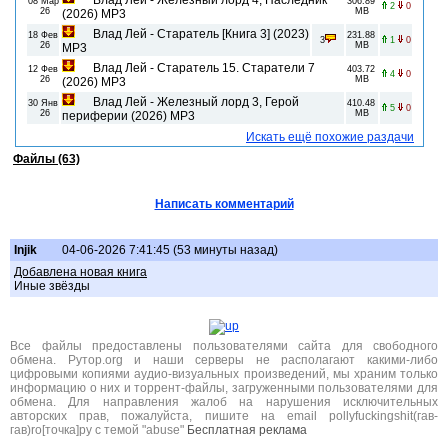
08 Мар
306.89
2
0
26
MB
(2026) MP3
Влад Лей - Старатель [Книга 3] (2023)
18 Фев
231.88
3
1
0
26
MB
MP3
Влад Лей - Старатель 15. Старатели 7
12 Фев
403.72
4
0
26
MB
(2026) MP3
Влад Лей - Железный лорд 3, Герой
30 Янв
410.48
5
0
26
MB
периферии (2026) MP3
Искать ещё похожие раздачи
Файлы (63)
Написать комментарий
Injik
04-06-2026 7:41:45 (53 минуты назад)
Добавлена новая книга
Иные звёзды
Все файлы предоставлены пользователями сайта для свободного
обмена. Рутор.org и наши серверы не располагают какими-либо
цифровыми копиями аудио-визуальных произведений, мы храним только
информацию о них и торрент-файлы, загруженными пользователями для
обмена. Для направления жалоб на нарушения исключительных
авторских прав, пожалуйста, пишите на email pollyfuckingshit(гав-
гав)ro[точка]ру с темой "abuse"
Бесплатная реклама