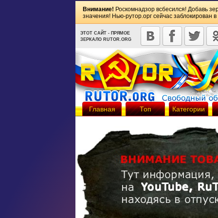
Внимание!
Роскомнадзор всбесился! Добавь зе
значения! Нью-рутор.орг сейчас заблокирован в
ЭТОТ САЙТ - ПРЯМОЕ
ЗЕРКАЛО RUTOR.ORG
Главная
Топ
Категории