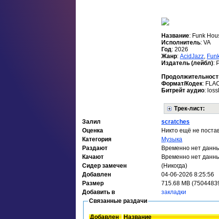
Название
: Funk Hou
Исполнитель
: VA
Год
: 2026
Жанр
:
AcidJazz
,
Fun
Издатель (лейбл)
: 
Продолжительност
Формат/Кодек
: FLA
Битрейт аудио
: loss
Трек-лист:
Залил
scratches
Оценка
Никто ещё не поста
Категория
Музыка
Раздают
Временно нет данн
Качают
Временно нет данн
Сидер замечен
(Никогда)
Добавлен
04-06-2026 8:25:56
Размер
715.68 MB (75044839
Добавить в
закладки
Связанные раздачи
Добавлен
Название