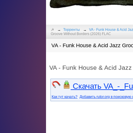
☭
Торренты
VA - Funk House & Acid Ja
Groove Without Borders (2026) FLAC
VA - Funk House & Acid Jazz Groo
VA - Funk House & Acid Jazz
Скачать VA_-_Fun
Как тут качать?
Добавить rutor.org в поисковую 