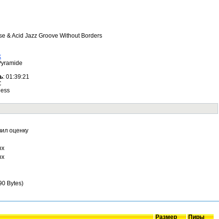
se & Acid Jazz Groove Without Borders
k
Pyramide
ь
: 01:39:21
C
less
вил оценку
ых
ых
0 Bytes)
Размер
Пиры