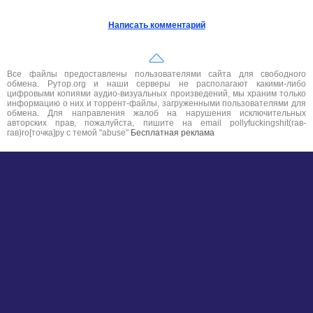
Написать комментарий
Все файлы предоставлены пользователями сайта для свободного
обмена. Рутор.org и наши серверы не располагают какими-либо
цифровыми копиями аудио-визуальных произведений, мы храним только
информацию о них и торрент-файлы, загруженными пользователями для
обмена. Для направления жалоб на нарушения исключительных
авторских прав, пожалуйста, пишите на email pollyfuckingshit(гав-
гав)ro[точка]ру с темой "abuse"
Бесплатная реклама