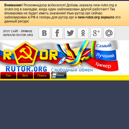
Внимание!
Роскомнадзор всбесился! Добавь зеркала
new-rutor.org
и
xrutor.org
в закладки, когда один заблокирован другой работает! Так
блокировка не будет иметь значения! Нью-рутор.орг сейчас
заблокирован в РФ и теперь для рутор.орг и
new-rutor.org зеркало
это
данный ресурс
ЭТОТ САЙТ - ПРЯМОЕ
ЗЕРКАЛО RUTOR.ORG
Кино
Топ
Всё
Поиск