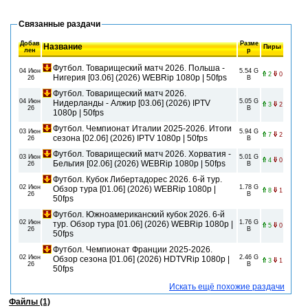
Связанные раздачи
Добав
Разме
Название
Пиры
лен
р
Футбол. Товарищеский матч 2026. Польша -
04 Июн
5.54 G
2
0
Нигерия [03.06] (2026) WEBRip 1080p | 50fps
26
B
Футбол. Товарищеский матч 2026.
04 Июн
5.05 G
Нидерланды - Алжир [03.06] (2026) IPTV
3
2
26
B
1080p | 50fps
Футбол. Чемпионат Италии 2025-2026. Итоги
03 Июн
5.94 G
7
2
сезона [02.06] (2026) IPTV 1080р | 50fps
26
B
Футбол. Товарищеский матч 2026. Хорватия -
03 Июн
5.01 G
4
0
Бельгия [02.06] (2026) WEBRip 1080p | 50fps
26
B
Футбол. Кубок Либертадорес 2026. 6-й тур.
02 Июн
1.78 G
Обзор тура [01.06] (2026) WEBRip 1080р |
8
1
26
B
50fps
Футбол. Южноамериканский кубок 2026. 6-й
02 Июн
1.76 G
тур. Обзор тура [01.06] (2026) WEBRip 1080р |
5
0
26
B
50fps
Футбол. Чемпионат Франции 2025-2026.
02 Июн
2.46 G
Обзор сезона [01.06] (2026) HDTVRip 1080р |
3
1
26
B
50fps
Искать ещё похожие раздачи
Файлы (1)