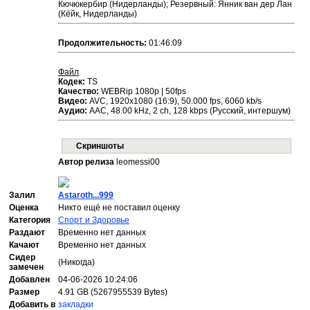
Кючюкербир (Нидерланды); Резервный: Янник ван дер Лан
(Кёйк, Нидерланды)
Продолжительность:
01:46:09
Файл
Кодек:
TS
Качество:
WEBRip 1080p | 50fps
Видео:
AVC, 1920х1080 (16:9), 50.000 fps, 6060 kb/s
Аудио:
ААС, 48.00 kHz, 2 ch, 128 kbps (Русский, интершум)
Скриншоты
Автор релиза
leomessi00
Залил
Astaroth...999
Оценка
Никто ещё не поставил оценку
Категория
Спорт и Здоровье
Раздают
Временно нет данных
Качают
Временно нет данных
Сидер
(Никогда)
замечен
Добавлен
04-06-2026 10:24:06
Размер
4.91 GB (5267955539 Bytes)
Добавить в
закладки