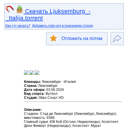
Скачать Ljuksemburg_-
_Italija.torrent
Как тут качать?
Добавить rutor.org в поисковую строку
Отложить на потом
Команды:
Люксембург - Италия
Страна:
Люксембург
Дата эфира:
03.06.2026
Вид спорта:
Футбол
Студия:
Okko Спорт HD
Описание:
Стадион: Стад де Люксембург (Люксембург, Люксембург),
вместимость: 9386
Главный судья: Юй Кой (Остзан, Нидерланды); Ассистент:
Дион Фиккерт (Нидерланды); Ассистент: Мурат