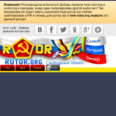
Внимание!
Роскомнадзор всбесился! Добавь зеркала
new-rutor.org
и
xrutor.org
в закладки, когда один заблокирован другой работает! Так
блокировка не будет иметь значения! Нью-рутор.орг сейчас
заблокирован в РФ и теперь для рутор.орг и
new-rutor.org зеркало
это
данный ресурс
ЭТОТ САЙТ - ПРЯМОЕ
ЗЕРКАЛО RUTOR.ORG
Кино
Топ
Всё
Поиск