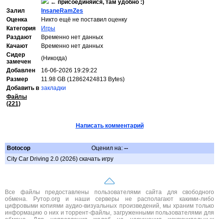
←
присоединяйся, там удобно :)
Залил
InsaneRamZes
Оценка
Никто ещё не поставил оценку
Категория
Игры
Раздают
Временно нет данных
Качают
Временно нет данных
Сидер
(Никогда)
замечен
Добавлен
16-06-2026 19:29:22
Размер
11.98 GB (12862424813 Bytes)
Добавить в
закладки
Файлы
(221)
Написать комментарий
Botocop
Оценил на:
--
City Car Driving 2.0 (2026) скачать игру
Все файлы предоставлены пользователями сайта для свободного
обмена. Рутор.org и наши серверы не располагают какими-либо
цифровыми копиями аудио-визуальных произведений, мы храним только
информацию о них и торрент-файлы, загруженными пользователями для