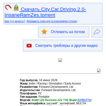
Скачать City.Car.Driving.2.0-
InsaneRamZes.torrent
Как тут качать?
Добавить rutor.org в поисковую строку
Отложить на потом
Смотреть трейлеры и другие видео
Год выпуска
: 16 июня 2026
Жанр
: Indie / Racing / Simulation / Early Access
Разработчик
: Forward Development, Ltd.
Издательство
: Forward Development, Ltd.
Платформа
: PC
Тип издания
: Portable
Версия
:
Build 126 Revision 222 730 (Build
23761771
)
Язык интерфейса
: русский*, английский, MULTi4