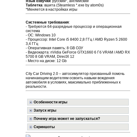
Язык озвучки
: русский*, английский
Таблетка
: вшита (Steamless *.exe by atom0s)
*Меняется в настройках игры
Системные требования
:
- Требуются 64-разрядные процессор и операционная
система
- ОС: Windows 10
- Процессор: Intel Core i5 8400 2,8 ГГц / AMD Ryzen 5 2600
3,4 ГГц
- Оперативная память: 8 GB ОЗУ
- Видеокарта: nVidia GeForce GTX1660 6 Гб VRAM / AMD RX
5700 8 GB VRAM, DirectX 12
- Место на диске: 12 Gb
City Car Driving 2.0 – автосимулятор призванный помочь
начинающим водителям освоить навыки вождения
автомобиля в условиях, максимально приближенных к
реальности.
Особенности игры
Запуск игры
Почему игра может не запускаться?
Скриншоты