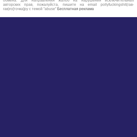
обмена. Для направления жалоб на нарушения исключительных
авторских прав, пожалуйста, пишите на email pollyfuckingshit(гав-
гав)ro[точка]ру с темой "abuse"
Бесплатная реклама