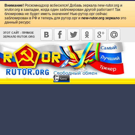
Внимание!
Роскомнадзор всбесился! Добавь зеркала
new-rutor.org
и
xrutor.org
в закладки, когда один заблокирован другой работает! Так
блокировка не будет иметь значения! Нью-рутор.орг сейчас
заблокирован в РФ и теперь для рутор.орг и
new-rutor.org зеркало
это
данный ресурс
ЭТОТ САЙТ - ПРЯМОЕ
ЗЕРКАЛО RUTOR.ORG
Кино
Топ
Всё
Поиск