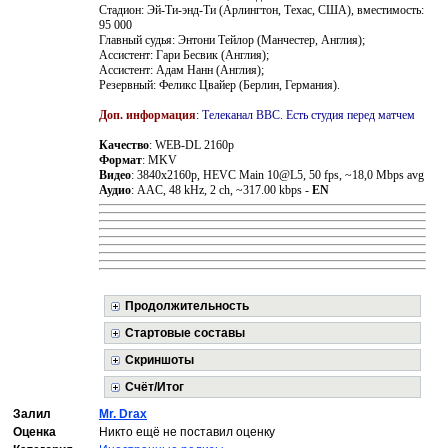
Стадион: Эй-Ти-энд-Ти (Арлингтон, Техас, США), вместимость:
95 000
Главный судья: Энтони Тейлор (Манчестер, Англия);
Ассистент: Гари Бесвик (Англия);
Ассистент: Адам Нанн (Англия);
Резервный: Феликс Цвайер (Берлин, Германия).
Доп. информация
:
Телеканал BBC. Есть студия перед матчем
Качество
: WEB-DL 2160p
Формат
: MKV
Видео
: 3840x2160p, HEVC Main 10@L5, 50 fps, ~18,0 Mbps avg
Аудио
: AAC, 48 kHz, 2 ch, ~317.00 kbps -
EN
Продолжительность
Стартовые составы
Скриншоты
Счёт/Итог
Залил
Mr. Drax
Оценка
Никто ещё не поставил оценку