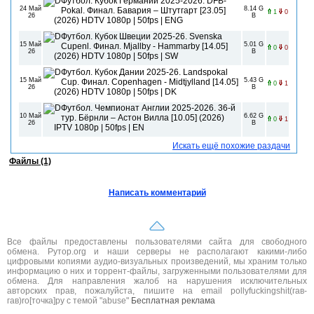
Футбол. Кубок Германии 2025-2026. DFB-
24 Май
8.14 G
Pokal. Финал. Бавария – Штутгарт [23.05]
1
0
26
B
(2026) HDTV 1080p | 50fps | ENG
Футбол. Кубок Швеции 2025-26. Svenska
15 Май
5.01 G
Cupenl. Финал. Mjallby - Hammarby [14.05]
0
0
26
B
(2026) HDTV 1080р | 50fps | SW
Футбол. Кубок Дании 2025-26. Landspokal
15 Май
5.43 G
Cup. Финал. Copenhagen - Midtjylland [14.05]
0
1
26
B
(2026) HDTV 1080р | 50fps | DK
Футбол. Чемпионат Англии 2025-2026. 36-й
10 Май
6.62 G
тур. Бёрнли – Астон Вилла [10.05] (2026)
0
1
26
B
IPTV 1080р | 50fps | EN
Искать ещё похожие раздачи
Файлы (1)
Написать комментарий
Все файлы предоставлены пользователями сайта для свободного
обмена. Рутор.org и наши серверы не располагают какими-либо
цифровыми копиями аудио-визуальных произведений, мы храним только
информацию о них и торрент-файлы, загруженными пользователями для
обмена. Для направления жалоб на нарушения исключительных
авторских прав, пожалуйста, пишите на email pollyfuckingshit(гав-
гав)ro[точка]ру с темой "abuse"
Бесплатная реклама