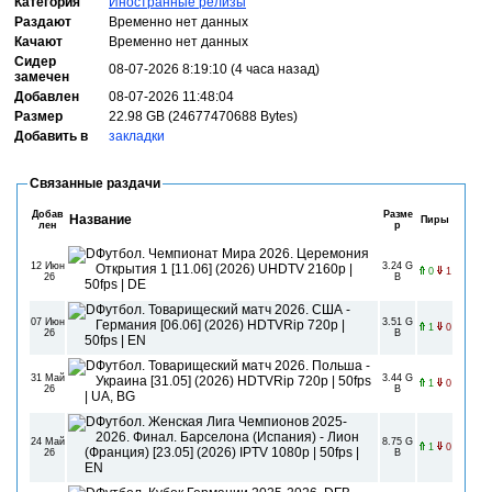
Категория
Иностранные релизы
Раздают
Временно нет данных
Качают
Временно нет данных
Сидер
08-07-2026 8:19:10 (4 часа назад)
замечен
Добавлен
08-07-2026 11:48:04
Размер
22.98 GB (24677470688 Bytes)
Добавить в
закладки
Связанные раздачи
Добав
Разме
Название
Пиры
лен
р
Футбол. Чемпионат Мира 2026. Церемония
12 Июн
3.24 G
Открытия 1 [11.06] (2026) UHDTV 2160р |
0
1
26
B
50fps | DE
Футбол. Товарищеский матч 2026. США -
07 Июн
3.51 G
Германия [06.06] (2026) HDTVRip 720p |
1
0
26
B
50fps | EN
Футбол. Товарищеский матч 2026. Польша -
31 Май
3.44 G
Украина [31.05] (2026) HDTVRip 720p | 50fps
1
0
26
B
| UA, BG
Футбол. Женская Лига Чемпионов 2025-
2026. Финал. Барселона (Испания) - Лион
24 Май
8.75 G
1
0
(Франция) [23.05] (2026) IPTV 1080р | 50fps |
26
B
EN