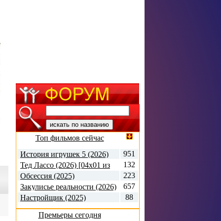
Топ фильмов сейчас
951
История игрушек 5 (2026)
132
Тед Лассо (2026) [04х01 из
10]
223
Обсессия (2025)
657
Закулисье реальности (2026)
88
Настройщик (2025)
Премьеры сегодня