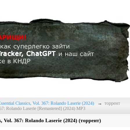
ssential Classics, Vol. 367: Rolando Laserie (2024)
торрент
 367: Rolando Laserie [Remastered] (2024) MP3
s, Vol. 367: Rolando Laserie (2024) (торрент)