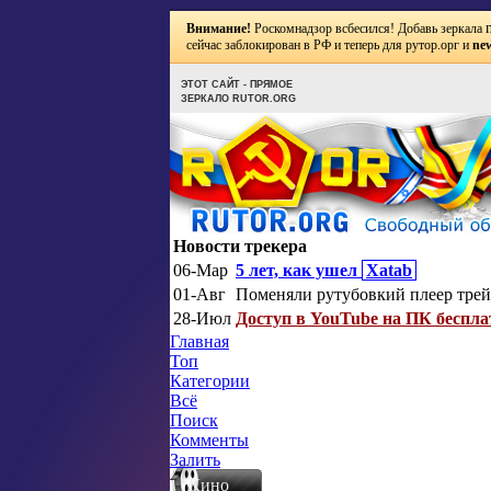
Внимание!
Роскомнадзор всбесился! Добавь зеркала
сейчас заблокирован в РФ и теперь для рутор.орг и
new
ЭТОТ САЙТ - ПРЯМОЕ
ЗЕРКАЛО RUTOR.ORG
Новости трекера
06-Мар
5 лет, как ушел
Xatab
01-Авг
Поменяли рутубовкий плеер трей
28-Июл
Доступ в YouTube на ПК беспла
Главная
Топ
Категории
Всё
Поиск
Комменты
Залить
Кино