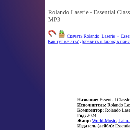
Rolando Laserie - Essential Clas
MP3
Скачать Rolando_Laserie_-_Essent
Как тут качать?
Добавить rutor.org в пои
Название:
Essential Classi
Исполнитель:
Rolando Las
Композитор:
Rolando Lase
Год:
2024
Жанр:
World-Music
,
Latin
Издатель (лейбл):
Essentia