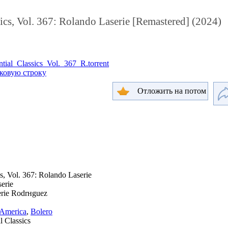
sics, Vol. 367: Rolando Laserie [Remastered] (2024)
ial_Classics_Vol._367_R.torrent
сковую строку
Отложить на потом
cs, Vol. 367: Rolando Laserie
erie
rie Rodrнguez
-America
,
Bolero
l Classics