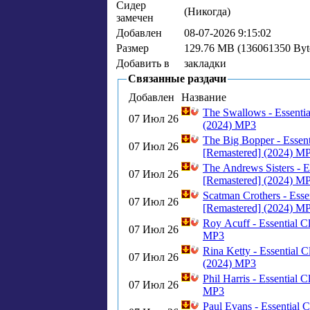
Сидер
(Никогда)
замечен
Добавлен
08-07-2026 9:15:02
Размер
129.76 MB (136061350 Byt
Добавить в
закладки
Связанные раздачи
Добавлен
Название
The Swallows - Essentia
07 Июл 26
(2024) MP3
The Big Bopper - Essent
07 Июл 26
[Remastered] (2024) M
The Andrews Sisters - Es
07 Июл 26
[Remastered] (2024) M
Scatman Crothers - Essen
07 Июл 26
[Remastered] (2024) M
Roy Acuff - Essential C
07 Июл 26
MP3
Rina Ketty - Essential C
07 Июл 26
(2024) MP3
Phil Harris - Essential C
07 Июл 26
MP3
Paul Evans - Essential C