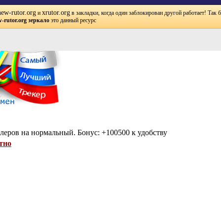
new-rutor.org
xrutor.org
и
в закладки, когда один заблокирован другой работает! Так 
-rutor.org зеркало
это данный ресурс
леров на нормальный. Бонус: +100500 к удобству
тно