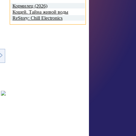
Кормилец (2026)
Кощей. Тайна живой воды
(2026)
ReStory: Chill Electronics
Repairs (2026) RePack