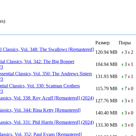
es)
Размер
Пиры
l Classics, Vol. 348: The Swallows [Remastered]
120.94 MB
3
2
ial Classics, Vol. 342: The Big Bopper
104.94 MB
3
1
P3
sential Classics, Vol. 350: The Andrews Sisters
131.93 MB
7
1
P3
tial Classics, Vol. 330: Scatman Crothers
115.79 MB
7
0
P3
lassics, Vol. 338: Roy Acuff [Remastered] (2024)
127.76 MB
3
1
lassics, Vol. 344: Rina Ketty [Remastered]
140.40 MB
3
0
lassics, Vol. 331: Phil Harris [Remastered] (2024)
133.30 MB
3
0
lassics, Vol. 352: Paul Evans [Remastered]