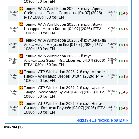
1080р | 50 fps| EN
Теннис. WTA Wimbledon 2026. 3-й круг. Арина
05 Июл
3.37 G
Соболенко - Елена Остапенко [04.07] (2026)
1
0
26
B
IPTV 1080р | 50 fps| EN
Теннис. WTA Wimbledon 2026. 3-й круг. Эмма
05 Июл
2.76 G
Наварро - Марта Костюк [04.07] (2026) IPTV
0
0
26
B
1080р | 50 fps| EN
Теннис. WTA Wimbledon 2026. 3-й круг. Аманда
05 Июл
4.20 G
Анисимова - Мэдисон Киз [04.07] (2026) IPTV
0
0
26
B
1080р | 60 fps| EN
Теннис. WTA Wimbledon 2026. 3-й круг.
05 Июл
3.59 G
Александра Эала - Ига Швёнтек [04.07] (2026)
0
0
26
B
IPTV 1080р | 50 fps| EN
Теннис. ATP Wimbledon 2026. 2-й круг. Маркос
05 Июл
4.18 G
Гирон - Александр Зверев [04.07] (2026) IPTV
0
0
26
B
1080р | 50 fps| EN
Теннис. ATP Wimbledon 2026. 2-й круг. Фрэнсис
05 Июл
6.16 G
Тиафо - Александр Бублик [04.07] (2026) IPTV
1
0
26
B
1080р | 50 fps| EN
Теннис. ATP Wimbledon 2026. 3-й круг. Янник
05 Июл
3.41 G
Синнер - Дженсон Бруксби [03.07] (2026) IPTV
0
0
26
B
1080р | 50 fps| EN
Искать ещё похожие раздачи
Файлы (1)