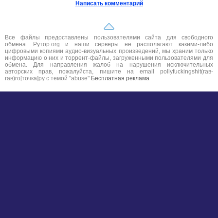
Написать комментарий
Все файлы предоставлены пользователями сайта для свободного
обмена. Рутор.org и наши серверы не располагают какими-либо
цифровыми копиями аудио-визуальных произведений, мы храним только
информацию о них и торрент-файлы, загруженными пользователями для
обмена. Для направления жалоб на нарушения исключительных
авторских прав, пожалуйста, пишите на email pollyfuckingshit(гав-
гав)ro[точка]ру с темой "abuse"
Бесплатная реклама