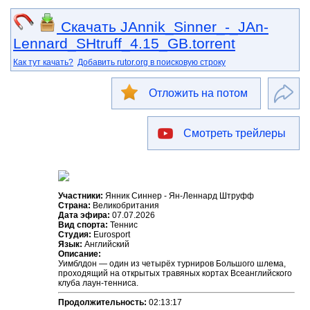
Скачать JAnnik_Sinner_-_JAn-
Lennard_SHtruff_4.15_GB.torrent
Как тут качать?
Добавить rutor.org в поисковую строку
Отложить на потом
Смотреть трейлеры
Участники:
Янник Синнер - Ян-Леннард Штруфф
Страна:
Великобритания
Дата эфира:
07.07.2026
Вид спорта:
Теннис
Студия:
Eurosport
Язык:
Английский
Описание:
Уимблдон — один из четырёх турниров Большого шлема,
проходящий на открытых травяных кортах Всеанглийского
клуба лаун-тенниса.
Продолжительность:
02:13:17