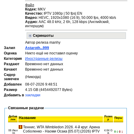
Файл
Кодек:
MKV
Качество:
IPTV 1080р | 50 fps| EN
Видео:
HEVC, 1920x1080 (16:9), 50.000 fps, 4000 kb/s
Аудио:
ААС 48.0 kHz, 2 6h, 128 kbps (Английский,
интершум)
Скриншоты
Автор релиза manhy
Залил
Astaroth...999
Оценка
Никто ещё не поставил оценку
Категория
Иностранные релизы
Раздают
Временно нет данных
Качают
Временно нет данных
Сидер
(Никогда)
замечен
Добавлен
08-07-2026 9:48:51
Размер
4.15 GB (4454492077 Bytes)
Добавить в
закладки
Связанные раздачи
Добав
Разме
Название
Пиры
лен
р
Теннис. WTA Wimbledon 2026. 4-й круг. Арина
06 Июл
4.64 G
Соболенко - Наоми Осака [05.07] (2026) IPTV
0
1
26
B