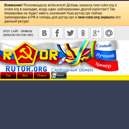
Внимание!
Роскомнадзор всбесился! Добавь зеркала
new-rutor.org
и
xrutor.org
в закладки, когда один заблокирован другой работает! Так
блокировка не будет иметь значения! Нью-рутор.орг сейчас
заблокирован в РФ и теперь для рутор.орг и
new-rutor.org зеркало
это
данный ресурс
ЭТОТ САЙТ - ПРЯМОЕ
ЗЕРКАЛО RUTOR.ORG
Кино
Топ
Всё
Поиск