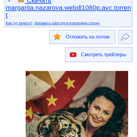
Скачать
margarita.nazarova.webdl1080p.avc.torren
t
Как тут качать?
Добавить rutor.org в поисковую строку
Отложить на потом
Смотреть трейлеры