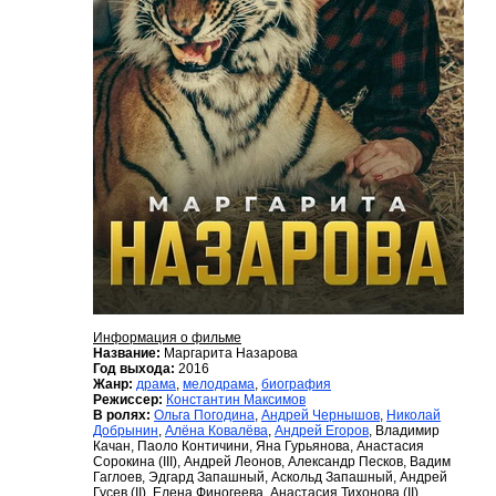
Информация о фильме
Название:
Маргарита Назарова
Год выхода:
2016
Жанр:
драма
,
мелодрама
,
биография
Режиссер:
Константин Максимов
В ролях:
Ольга Погодина
,
Андрей Чернышов
,
Николай
Добрынин
,
Алёна Ковалёва
,
Андрей Егоров
, Владимир
Качан, Паоло Контичини, Яна Гурьянова, Анастасия
Сорокина (III), Андрей Леонов, Александр Песков, Вадим
Гаглоев, Эдгард Запашный, Аскольд Запашный, Андрей
Гусев (II), Елена Финогеева, Анастасия Тихонова (II),