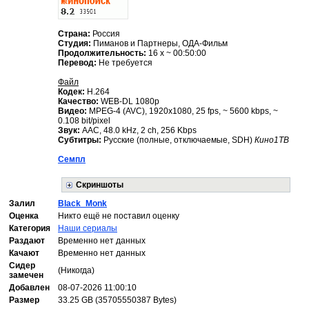
Страна:
Россия
Студия:
Пиманов и Партнеры, ОДА-Фильм
Продолжительность:
16 x ~ 00:50:00
Перевод:
Не требуется
Файл
Кодек:
H.264
Качество:
WEB-DL 1080p
Видео:
MPEG-4 (AVC), 1920x1080, 25 fps, ~ 5600 kbps, ~
0.108 bit/pixel
Звук:
AAC, 48.0 kHz, 2 ch, 256 Kbps
Субтитры:
Русские (полные, отключаемые, SDH)
Кино1ТВ
Семпл
Скриншоты
Залил
Black_Monk
Оценка
Никто ещё не поставил оценку
Категория
Наши сериалы
Раздают
Временно нет данных
Качают
Временно нет данных
Сидер
(Никогда)
замечен
Добавлен
08-07-2026 11:00:10
Размер
33.25 GB (35705550387 Bytes)