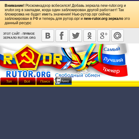
Внимание!
Роскомнадзор всбесился! Добавь зеркала
new-rutor.org
и
xrutor.org
в закладки, когда один заблокирован другой работает! Так
блокировка не будет иметь значения! Нью-рутор.орг сейчас
заблокирован в РФ и теперь для рутор.орг и
new-rutor.org зеркало
это
данный ресурс
ЭТОТ САЙТ - ПРЯМОЕ
ЗЕРКАЛО RUTOR.ORG
Кино
Топ
Всё
Поиск