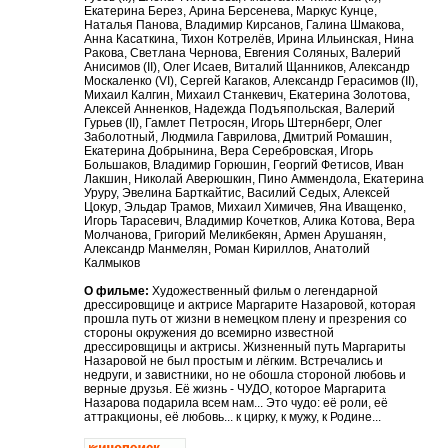
Екатерина Берез, Арина Берсенева, Маркус Кунце,
Наталья Панова, Владимир Кирсанов, Галина Шмакова,
Анна Касаткина, Тихон Котрелёв, Ирина Ильинская, Нина
Ракова, Светлана Чернова, Евгения Соляных, Валерий
Анисимов (II), Олег Исаев, Виталий Щанников, Александр
Москаленко (VI), Сергей Кагаков, Александр Герасимов (II),
Михаил Калгин, Михаил Станкевич, Екатерина Золотова,
Алексей Анненков, Надежда Подъяпольская, Валерий
Гурьев (II), Гамлет Петросян, Игорь Штернберг, Олег
Заболотный, Людмила Гаврилова, Дмитрий Ромашин,
Екатерина Добрынина, Вера Серебровская, Игорь
Большаков, Владимир Горюшин, Георгий Фетисов, Иван
Лакшин, Николай Аверюшкин, Пино Аммендола, Екатерина
Уруру, Эвелина Барткайтис, Василий Седых, Алексей
Цокур, Эльдар Трамов, Михаил Химичев, Яна Иващенко,
Игорь Тарасевич, Владимир Кочетков, Алика Котова, Вера
Молчанова, Григорий Меликбекян, Армен Арушанян,
Александр Манмелян, Роман Кириллов, Анатолий
Калмыков
О фильме:
Художественный фильм о легендарной
дрессировщице и актрисе Маргарите Назаровой, которая
прошла путь от жизни в немецком плену и презрения со
стороны окружения до всемирно известной
дрессировщицы и актрисы. Жизненный путь Маргариты
Назаровой не был простым и лёгким. Встречались и
недруги, и завистники, но не обошла стороной любовь и
верные друзья. Её жизнь - ЧУДО, которое Маргарита
Назарова подарила всем нам... Это чудо: её роли, её
аттракционы, её любовь... к цирку, к мужу, к Родине...