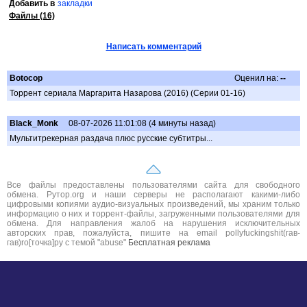
Добавить в
закладки
Файлы (16)
Написать комментарий
Botocop
Оценил на:
--
Торрент сериала Маргарита Назарова (2016) (Серии 01-16)
Black_Monk
08-07-2026 11:01:08 (4 минуты назад)
Мультитрекерная раздача плюс русские субтитры...
Все файлы предоставлены пользователями сайта для свободного
обмена. Рутор.org и наши серверы не располагают какими-либо
цифровыми копиями аудио-визуальных произведений, мы храним только
информацию о них и торрент-файлы, загруженными пользователями для
обмена. Для направления жалоб на нарушения исключительных
авторских прав, пожалуйста, пишите на email pollyfuckingshit(гав-
гав)ro[точка]ру с темой "abuse"
Бесплатная реклама