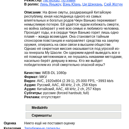
Режиссер:
Лю Мохао
,
Ло Имин
В ролях:
Линь Яньжоу
,
Вэнь Юань
,
Ци Шэнхань
,
Сюй Жотун
Описание
: На фоне смуты, раздирающей Китайскую
республику, юная наследница одного из самых
влиятельных и богатых родов Чжун Ваньжо переживает
немыслимую потерю. Ей удаётся чудом избежать смерти,
но война забирает у неё всю семью и любимого человека.
Проходят годы, и в сердце Чжун Ваньжо горит лишь одно
пламя – жажда возмездия. Она становится тайным
спонсором повстанцев и направляет средства на закупку
оружия, опираясь на свои связи в высшем обществе.
Однако её секретная миссия оказывается под угрозой из-
за генерала Му Шаоли. Он одержим идеей выведать все о
её помощи мятежникам и, не гнушаясь никакими методами,
насильно берёт девушку в жены. Кто же выйдет
победителем из этой смертельно опасной игры?
Качество:
WEB-DL 1080p
Формат:
MKV
Видео
: AVC, 1920x804 (2.39:1), 25.000 FPS, ~3993 kb/s
Аудио:
Русский, AAC, 48 kHz, 2 ch, 258 Kbps
Аудио:
Китайский, AAC, 48 kHz, 2 ch, 257 Kbps
Субтитры:
русские (forced hardsub; full)
Реклама:
отсутствует
MediaInfo
Скриншоты
Оценка
Никто ещё не поставил оценку
Категория
Зарубежные сериалы