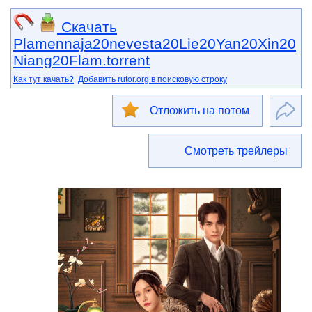
Скачать
Plamennaja20nevesta20Lie20Yan20Xin20
Niang20Flam.torrent
Как тут качать?
Добавить rutor.org в поисковую строку
Отложить на потом
Смотреть трейлеры