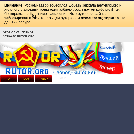
Внимание!
Роскомнадзор всбесился! Добавь зеркала
new-rutor.org
и
xrutor.org
в закладки, когда один заблокирован другой работает! Так
блокировка не будет иметь значения! Нью-рутор.орг сейчас
заблокирован в РФ и теперь для рутор.орг и
new-rutor.org зеркало
это
данный ресурс
ЭТОТ САЙТ - ПРЯМОЕ
ЗЕРКАЛО RUTOR.ORG
Кино
Топ
Всё
Поиск