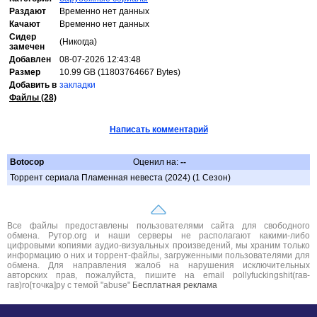
Раздают
Временно нет данных
Качают
Временно нет данных
Сидер
(Никогда)
замечен
Добавлен
08-07-2026 12:43:48
Размер
10.99 GB (11803764667 Bytes)
Добавить в
закладки
Файлы (28)
Написать комментарий
Botocop
Оценил на:
--
Торрент сериала Пламенная невеста (2024) (1 Сезон)
Все файлы предоставлены пользователями сайта для свободного
обмена. Рутор.org и наши серверы не располагают какими-либо
цифровыми копиями аудио-визуальных произведений, мы храним только
информацию о них и торрент-файлы, загруженными пользователями для
обмена. Для направления жалоб на нарушения исключительных
авторских прав, пожалуйста, пишите на email pollyfuckingshit(гав-
гав)ro[точка]ру с темой "abuse"
Бесплатная реклама