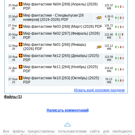
Мир фантастики №04 [269] (Апрель) (2026)
25 Май
125.37
8
1
PDF
26
MB
Мир фантастики - Спецвыпуски [26
23 Май
4.39 G
5
3
5
номеров] (2019-2026) PDF
26
B
27 Апр
128.72
Мир фантастики №03 [268] (Март) (2026) PDF
8
0
26
MB
Мир фантастики №02 [267] (Февраль) (2026)
20 Мар
122.90
12
PDF
26
MB
0
Мир фантастики №01 [266] (Январь)
12 Мар
123.12
3
0
2
(2026) PDF
26
MB
Мир фантастики №12 [265] (Декабрь) (2025)
23 Янв
123.59
5
0
PDF
26
MB
Мир фантастики №11 [264] (Ноябрь) (2025)
12 Дек
119.42
3
0
PDF
25
MB
Мир фантастики №10 [263] (Октябрь) (2025)
27 Ноя
78.13
4
0
PDF
25
MB
Искать ещё похожие раздачи
Файлы (1)
Написать комментарий
Все файлы предоставлены пользователями сайта для свободного