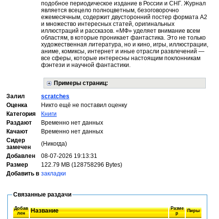
подобное периодическое издание в России и СНГ. Журнал
является всецело полноцветным, безоговорочно
ежемесячным, содержит двусторонний постер формата А2
и множество интересных статей, оригинальных
иллюстраций и рассказов. «МФ» уделяет внимание всем
областям, в которые проникает фантастика. Это не только
художественная литература, но и кино, игры, иллюстрации,
аниме, комиксы, интернет и иные отрасли развлечений —
все сферы, которые интересны настоящим поклонникам
фэнтези и научной фантастики.
Примеры страниц:
Залил
scratches
Оценка
Никто ещё не поставил оценку
Категория
Книги
Раздают
Временно нет данных
Качают
Временно нет данных
Сидер
(Никогда)
замечен
Добавлен
08-07-2026 19:13:31
Размер
122.79 MB (128758296 Bytes)
Добавить в
закладки
Связанные раздачи
Добав
Разме
Название
Пиры
лен
р