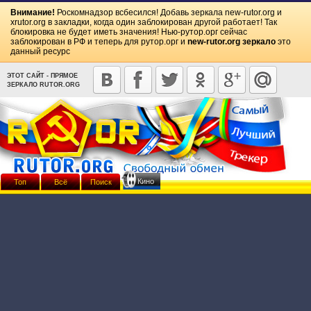
Внимание!
Роскомнадзор всбесился! Добавь зеркала
new-rutor.org
и
xrutor.org
в закладки, когда один заблокирован другой работает! Так
блокировка не будет иметь значения! Нью-рутор.орг сейчас
заблокирован в РФ и теперь для рутор.орг и
new-rutor.org зеркало
это
данный ресурс
ЭТОТ САЙТ - ПРЯМОЕ
ЗЕРКАЛО RUTOR.ORG
Кино
Топ
Всё
Поиск