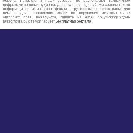
обмена. Рутор.org и наши серверы не располагают какими-либо
цифровыми копиями аудио-визуальных произведений, мы храним только
информацию о них и торрент-файлы, загруженными пользователями для
обмена. Для направления жалоб на нарушения исключительных
авторских прав, пожалуйста, пишите на email pollyfuckingshit(гав-
гав)ro[точка]ру с темой "abuse"
Бесплатная реклама