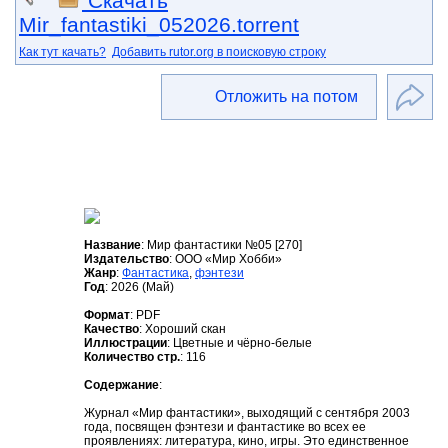
Скачать
Mir_fantastiki_052026.torrent
Как тут качать?
Добавить rutor.org в поисковую строку
Отложить на потом
Название
: Мир фантастики №05 [270]
Издательство
: ООО «Мир Хобби»
Жанр
:
Фантастика
,
фэнтези
Год
: 2026 (Май)
Формат
: PDF
Качество
: Хороший скан
Иллюстрации
: Цветные и чёрно-белые
Количество стр.
: 116
Содержание
:
Журнал «Мир фантастики», выходящий с сентября 2003
года, посвящен фэнтези и фантастике во всех ее
проявлениях: литература, кино, игры. Это единственное