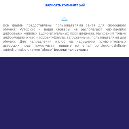
Написать комментарий
Все файлы предоставлены пользователями сайта для свободного
обмена. Рутор.org и наши серверы не располагают какими-либо
цифровыми копиями аудио-визуальных произведений, мы храним только
информацию о них и торрент-файлы, загруженными пользователями для
обмена. Для направления жалоб на нарушения исключительных
авторских прав, пожалуйста, пишите на email pollyfuckingshit(гав-
гав)ro[точка]ру с темой "abuse"
Бесплатная реклама