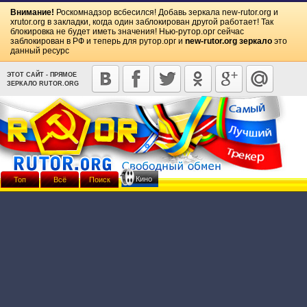
Внимание!
Роскомнадзор всбесился! Добавь зеркала
new-rutor.org
и
xrutor.org
в закладки, когда один заблокирован другой работает! Так
блокировка не будет иметь значения! Нью-рутор.орг сейчас
заблокирован в РФ и теперь для рутор.орг и
new-rutor.org зеркало
это
данный ресурс
ЭТОТ САЙТ - ПРЯМОЕ
ЗЕРКАЛО RUTOR.ORG
Кино
Топ
Всё
Поиск