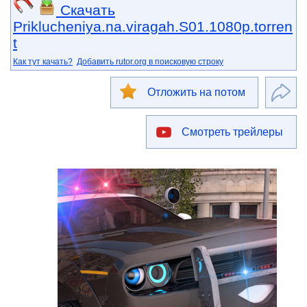
Скачать
Priklucheniya.na.viragah.S01.1080p.torren
t
Как тут качать?
Добавить rutor.org в поисковую строку
Отложить на потом
Смотреть трейлеры