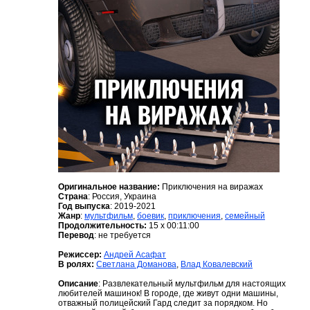
Оригинальное название:
Приключения на виражах
Страна
: Россия, Украина
Год выпуска
: 2019-2021
Жанр
:
мультфильм
,
боевик
,
приключения
,
семейный
Продолжительность:
15 x 00:11:00
Перевод
: не требуется
Режиссер:
Андрей Асафат
В ролях:
Светлана Доманова
,
Влад Ковалевский
Описание
: Развлекательный мультфильм для настоящих
любителей машинок! В городе, где живут одни машины,
отважный полицейский Гард следит за порядком. Но