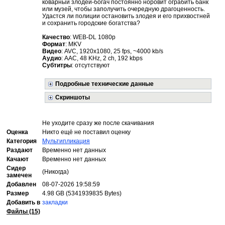
коварный злодей-богач постоянно норовит ограбить банк
или музей, чтобы заполучить очередную драгоценность.
Удастся ли полиции остановить злодея и его прихвостней
и сохранить городские богатства?
Качество
: WEB-DL 1080p
Формат
: MKV
Видео
: AVC, 1920x1080, 25 fps, ~4000 kb/s
Аудио
: AAC, 48 KHz, 2 ch, 192 kbps
Субтитры
: отсутствуют
Подробные технические данные
Скриншоты
Не уходите сразу же после скачивания
Оценка
Никто ещё не поставил оценку
Категория
Мультипликация
Раздают
Временно нет данных
Качают
Временно нет данных
Сидер
(Никогда)
замечен
Добавлен
08-07-2026 19:58:59
Размер
4.98 GB (5341939835 Bytes)
Добавить в
закладки
Файлы (15)