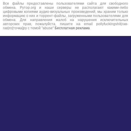
Все файлы предоставлены пользователями сайта для свободного
обмена. Рутор.org и наши серверы не располагают какими-либо
цифровыми копиями аудио-визуальных произведений, мы храним только
информацию о них и торрент-файлы, загруженными пользователями для
обмена. Для направления жалоб на нарушения исключительных
авторских прав, пожалуйста, пишите на email pollyfuckingshit(гав-
гав)ro[точка]ру с темой "abuse"
Бесплатная реклама