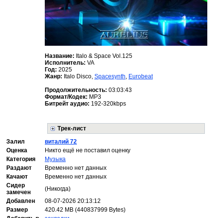
Название:
Italo & Space Vol.125
Исполнитель:
VA
Год:
2025
Жанр:
Italo Disco,
Spacesynth
,
Eurobeat
Продолжительность:
03:03:43
Формат/Кодек:
MP3
Битрейт аудио:
192-320kbps
Трек-лист
Залил
виталий 72
Оценка
Никто ещё не поставил оценку
Категория
Музыка
Раздают
Временно нет данных
Качают
Временно нет данных
Сидер
(Никогда)
замечен
Добавлен
08-07-2026 20:13:12
Размер
420.42 MB (440837999 Bytes)