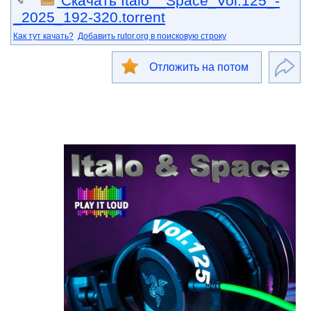
Скачать Italo__Space_Vol.125_-
_2025_192-320.torrent
Как тут качать?
Добавить rutor.org в поисковую строку
Отложить на потом