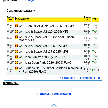
Добавить в
закладки
Связанные раздачи
Добав
Разме
Название
Пиры
лен
р
08 Июл
365.21
48
VA - Сборник AI Music [Vol. 17] (2026) MP3
26
MB
18
07 Июл
490.61
22
VA - Italo & Space Vol.120 (2025) MP3
26
MB
3
VA - Italo & Space Vol.119 (Special Edition)
07 Июл
650.04
16
(2025) MP3
26
MB
7
07 Июл
472.10
21
VA - Italo & Space Vol.118 (2025) MP3
26
MB
3
07 Июл
434.50
17
VA - Italo & Space Vol.117 (2025) MP3
26
MB
5
06 Июл
999.46
16
VA - Ibiza Summer 2026 (2026) FLAC
26
MB
3
06 Июл
405.38
18
VA - Ibiza Open Party 2026 (2026) FLAC
26
MB
1
VA - Buddha-Bar - Summer Sessions Ibiza [24Bit,
06 Июл
1.62 G
6
2
Hi-Res] (2026) FLAC
26
B
Искать ещё похожие раздачи
Файлы (42)
Написать комментарий