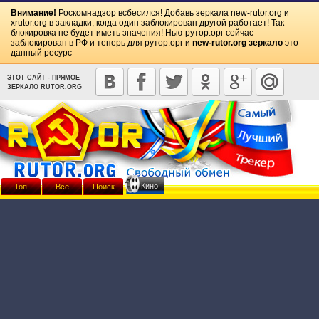
Внимание!
Роскомнадзор всбесился! Добавь зеркала
new-rutor.org
и
xrutor.org
в закладки, когда один заблокирован другой работает! Так
блокировка не будет иметь значения! Нью-рутор.орг сейчас
заблокирован в РФ и теперь для рутор.орг и
new-rutor.org зеркало
это
данный ресурс
ЭТОТ САЙТ - ПРЯМОЕ
ЗЕРКАЛО RUTOR.ORG
Кино
Топ
Всё
Поиск