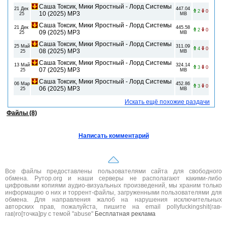
Саша Токсик, Мики Яростный - Лорд Системы
21 Дек
447.04
2
0
10 (2025) МР3
25
MB
Саша Токсик, Мики Яростный - Лорд Системы
21 Дек
445.58
2
0
09 (2025) МР3
25
MB
Саша Токсик, Мики Яростный - Лорд Системы
25 Май
311.09
4
0
08 (2025) МР3
25
MB
Саша Токсик, Мики Яростный - Лорд Системы
13 Май
324.14
3
0
07 (2025) МР3
25
MB
Саша Токсик, Мики Яростный - Лорд Системы
06 Мар
452.86
3
0
06 (2025) МР3
25
MB
Искать ещё похожие раздачи
Файлы (8)
Написать комментарий
Все файлы предоставлены пользователями сайта для свободного
обмена. Рутор.org и наши серверы не располагают какими-либо
цифровыми копиями аудио-визуальных произведений, мы храним только
информацию о них и торрент-файлы, загруженными пользователями для
обмена. Для направления жалоб на нарушения исключительных
авторских прав, пожалуйста, пишите на email pollyfuckingshit(гав-
гав)ro[точка]ру с темой "abuse"
Бесплатная реклама