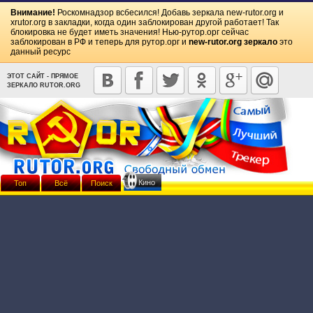
Внимание!
Роскомнадзор всбесился! Добавь зеркала
new-rutor.org
и
xrutor.org
в закладки, когда один заблокирован другой работает! Так
блокировка не будет иметь значения! Нью-рутор.орг сейчас
заблокирован в РФ и теперь для рутор.орг и
new-rutor.org зеркало
это
данный ресурс
ЭТОТ САЙТ - ПРЯМОЕ
ЗЕРКАЛО RUTOR.ORG
Кино
Топ
Всё
Поиск