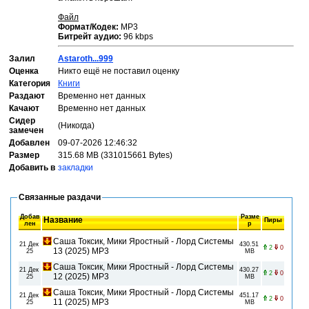
Файл
Формат/Кодек:
МР3
Битрейт аудио:
96 kbps
Залил
Astaroth...999
Оценка
Никто ещё не поставил оценку
Категория
Книги
Раздают
Временно нет данных
Качают
Временно нет данных
Сидер
(Никогда)
замечен
Добавлен
09-07-2026 12:46:32
Размер
315.68 MB (331015661 Bytes)
Добавить в
закладки
Связанные раздачи
Добав
Разме
Название
Пиры
лен
р
Саша Токсик, Мики Яростный - Лорд Системы
21 Дек
430.51
2
0
13 (2025) МР3
25
MB
Саша Токсик, Мики Яростный - Лорд Системы
21 Дек
430.27
2
0
12 (2025) МР3
25
MB
Саша Токсик, Мики Яростный - Лорд Системы
21 Дек
451.17
2
0
11 (2025) МР3
25
MB