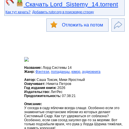
Скачать Lord_Sistemy_14.torrent
Как тут качать?
Добавить rutor.org в поисковую строку
Отложить на потом
Название:
Лорд Системы 14
Жанр:
Фэнтези
,
попаданцы
,
юмор
,
аудиокнига
Автор:
Саша Токсик, Мики Яростный
Озвучивает:
Никита Петров
Год издания книги:
2026
Издательство:
ЛитРес
Продолжительность:
07:38:21
Описание:
У соседа в саду яблочки всегда слаще. Особенно если это
знаменитые спартанские яблоки из которых делают
Системный Сидр. Как тут удержаться от соблазна?
Особенно, если сам сосед загулял где-то за морями. Вот
только подзабыли враги, что рука у Лорда Шурика тяжёлая,
а память хорошая!