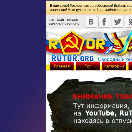
Внимание!
Роскомнадзор всбесился! Добавь зе
значения! Нью-рутор.орг сейчас заблокирован в
ЭТОТ САЙТ - ПРЯМОЕ
ЗЕРКАЛО RUTOR.ORG
Главная
Топ
Категории