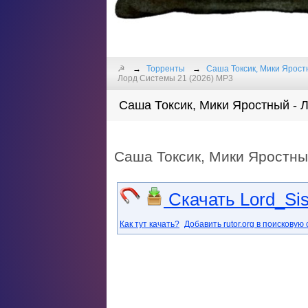
☭
Торренты
Саша Токсик, Мики Ярост
Лорд Системы 21 (2026) МР3
Саша Токсик, Мики Яростный - Л
Саша Токсик, Мики Яростны
Скачать Lord_Sis
Как тут качать?
Добавить rutor.org в поисковую 