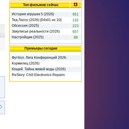
Топ фильмов сейчас
История игрушек 5 (2026)
951
Тед Лассо (2026) [04х01 из 10]
132
Обсессия (2025)
223
Закулисье реальности (2026)
657
Настройщик (2025)
88
Премьеры сегодня
Футбол. Лига Конференций 2026-
27. 3-й кв раунд. 1-й матч. Динамо
Кормилец (2026)
К (2026)
Кощей. Тайна живой воды (2026)
ReStory: Chill Electronics Repairs
(2026) RePack