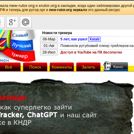
new-rutor.org
xrutor.org
ркала
и
в закладки, когда один заблокирован другой 
 РФ и теперь для рутор.орг и
new-rutor.org зеркало
это данный ресурс
Новости трекера
06-Мар
5 лет, как ушел
Xatab
01-Авг
Поменяли рутубовкий плеер трейлеров на 
28-Июл
Доступ в YouTube на ПК бесплатно
Кино
Всё
Поиск
Комменты
Залить