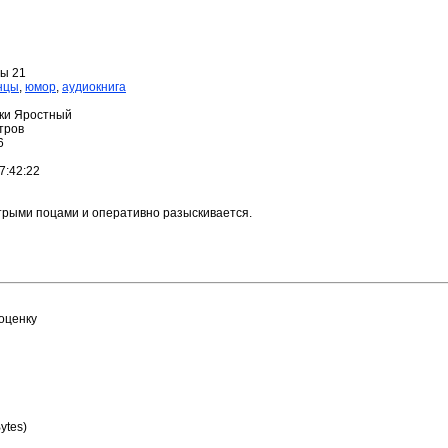
ы 21
нцы
,
юмор
,
аудиокнига
ики Яростный
тров
6
7:42:22
трыми поцами и оперативно разыскивается.
оценку
ytes)