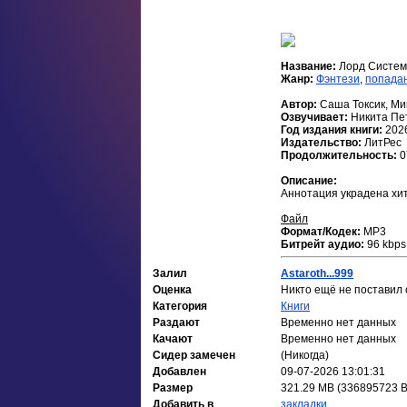
Название:
Лорд Систем
Жанр:
Фэнтези
,
попада
Автор:
Саша Токсик, М
Озвучивает:
Никита Пе
Год издания книги:
202
Издательство:
ЛитРес
Продолжительность:
0
Описание:
Аннотация украдена хи
Файл
Формат/Кодек:
МР3
Битрейт аудио:
96 kbps
Залил
Astaroth...999
Оценка
Никто ещё не поставил 
Категория
Книги
Раздают
Временно нет данных
Качают
Временно нет данных
Сидер замечен
(Никогда)
Добавлен
09-07-2026 13:01:31
Размер
321.29 MB (336895723 B
Добавить в
закладки