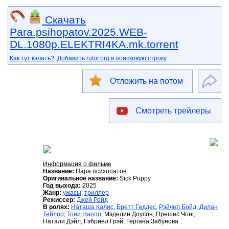
Скачать
Para.psihopatov.2025.WEB-
DL.1080p.ELEKTRI4KA.mk.torrent
Как тут качать?
Добавить rutor.org в поисковую строку
Отложить на потом
Смотреть трейлеры
Информация о фильме
Название:
Пара психопатов
Оригинальное название:
Sick Puppy
Год выхода:
2025
Жанр:
ужасы
,
триллер
Режиссер:
Джей Рейд
В ролях:
Наташа Калис
,
Бретт Геддес
,
Рэйчел Бойд
,
Дилан
Тейлор
,
Тони Наппо
, Мэделин Доусон, Прешес Чонг,
Натали Дэйл, Гэбриел Грэй, Гергана Забунова