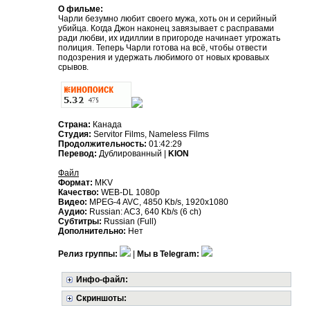
О фильме:
Чарли безумно любит своего мужа, хоть он и серийный
убийца. Когда Джон наконец завязывает с расправами
ради любви, их идиллии в пригороде начинает угрожать
полиция. Теперь Чарли готова на всё, чтобы отвести
подозрения и удержать любимого от новых кровавых
срывов.
Страна:
Канада
Студия:
Servitor Films, Nameless Films
Продолжительность:
01:42:29
Перевод:
Дублированный |
KION
Файл
Формат:
MKV
Качество:
WEB-DL 1080p
Видео:
MPEG-4 AVC, 4850 Kb/s, 1920x1080
Аудио:
Russian: AC3, 640 Kb/s (6 ch)
Субтитры:
Russian (Full)
Дополнительно:
Нет
Релиз группы:
|
Мы в Telegram:
Инфо-файл:
Скриншоты: