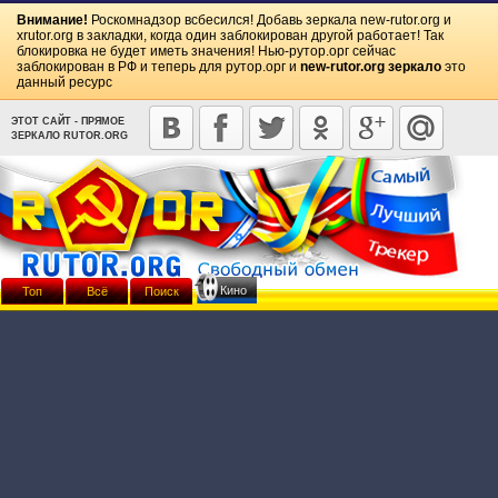
Внимание!
Роскомнадзор всбесился! Добавь зеркала
new-rutor.org
и
xrutor.org
в закладки, когда один заблокирован другой работает! Так
блокировка не будет иметь значения! Нью-рутор.орг сейчас
заблокирован в РФ и теперь для рутор.орг и
new-rutor.org зеркало
это
данный ресурс
ЭТОТ САЙТ - ПРЯМОЕ
ЗЕРКАЛО RUTOR.ORG
Кино
Топ
Всё
Поиск