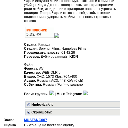
Чарли безумно любит своего мужа, хоть он и серийный
убийца. Когда Джон наконец завязывает с расправами
ради любви, их идиллии в пригороде начинает угрожать
полиция. Теперь Чарли готова на всё, чтобы отвести
подозрения и удержать любимого от новых кровавых
срывов.
Страна:
Канада
Студия:
Servitor Films, Nameless Films
Продолжительность:
01:42:29
Перевод:
Дублированный |
KION
Файл
Формат:
AVI
Качество:
WEB-DLRip
Видео:
XviD, 1573 Kb/s, 704x400
Аудио:
Russian: AC3, 448 Kb/s (6 ch)
Субтитры:
Russian (Full) - отдельно
Релиз группы:
|
Мы в Telegram:
Инфо-файл:
Скриншоты:
Залил
MUSTANG007
Оценка
Никто ещё не поставил оценку