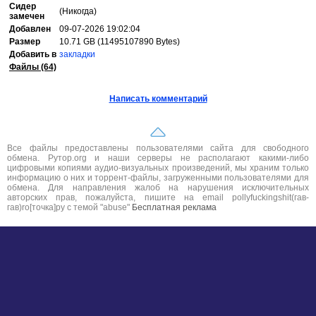
Сидер
(Никогда)
замечен
Добавлен
09-07-2026 19:02:04
Размер
10.71 GB (11495107890 Bytes)
Добавить в
закладки
Файлы (64)
Написать комментарий
Все файлы предоставлены пользователями сайта для свободного
обмена. Рутор.org и наши серверы не располагают какими-либо
цифровыми копиями аудио-визуальных произведений, мы храним только
информацию о них и торрент-файлы, загруженными пользователями для
обмена. Для направления жалоб на нарушения исключительных
авторских прав, пожалуйста, пишите на email pollyfuckingshit(гав-
гав)ro[точка]ру с темой "abuse"
Бесплатная реклама