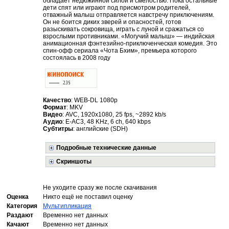
обладает недюжинной силой и смелостью. Пока остальные
дети спят или играют под присмотром родителей,
отважный малыш отправляется навстречу приключениям.
Он не боится диких зверей и опасностей, готов
разыскивать сокровища, играть с луной и сражаться со
взрослыми противниками. «Могучий малыш» — индийская
анимационная фэнтезийно-приключенческая комедия. Это
спин-офф сериала «Чота Бхим», премьера которого
состоялась в 2008 году
Качество
: WEB-DL 1080p
Формат
: MKV
Видео
: AVC, 1920x1080, 25 fps, ~2892 kb/s
Аудио
: E-AC3, 48 KHz, 6 ch, 640 kbps
Субтитры
: английские (SDH)
Подробные технические данные
Скриншоты
Не уходите сразу же после скачивания
Оценка
Никто ещё не поставил оценку
Категория
Мультипликация
Раздают
Временно нет данных
Качают
Временно нет данных