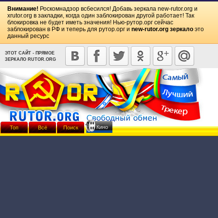
Внимание!
Роскомнадзор всбесился! Добавь зеркала
new-rutor.org
и
xrutor.org
в закладки, когда один заблокирован другой работает! Так
блокировка не будет иметь значения! Нью-рутор.орг сейчас
заблокирован в РФ и теперь для рутор.орг и
new-rutor.org зеркало
это
данный ресурс
ЭТОТ САЙТ - ПРЯМОЕ
ЗЕРКАЛО RUTOR.ORG
Кино
Топ
Всё
Поиск