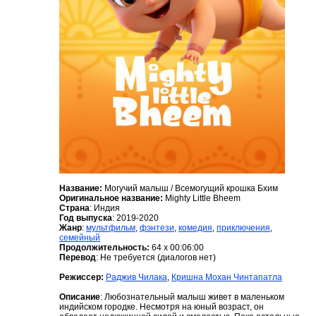
Название:
Могучий малыш / Всемогущий крошка Бхим
Оригинальное название:
Mighty Little Bheem
Страна
: Индия
Год выпуска
: 2019-2020
Жанр
:
мультфильм
,
фэнтези
,
комедия
,
приключения
,
семейный
Продолжительность:
64 x 00:06:00
Перевод
: Не требуется (диалогов нет)
Режиссер:
Раджив Чилака
,
Кришна Мохан Чинтапатла
Описание
: Любознательный малыш живет в маленьком
индийском городке. Несмотря на юный возраст, он