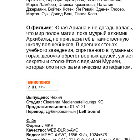
Марек Ламбора, Элишка Крженкова, Наталия
Джермани, Войтех Котек, Ян Ревай, Зденек Глосер,
Мартин Сук, Дэвид Бош, Павел Копп
О фильме:
Юная Ариана и не догадывалась,
что мир полон магии, пока мудрый алхимик
Архибальд не пригласил её в таинственную
школу волшебников. В древних стенах
учебного заведения, спрятанного в туманных
горах, девочка обретёт верных друзей, узнает
секреты и столкнётся с ведьмой Муриен,
которая охотится за магическим артефактом.
Выпущено:
Чехия
Студия:
Cinerenta Medienbeteiligungs KG
Продолжительность:
01:51:21
Перевод:
Дублированный |
Leff Sound
Файл
Формат:
MKV
Качество:
WEB-DLRip-AVC
Видео:
MPEG-4 AVC, 1656 Kb/s, 1024x576
Аудио:
Russian: AAC, 117 Kb/s (2 ch), Czech: AAC, 397