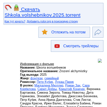
Скачать
Shkola.volshebnikov.2025.torrent
Как тут качать?
Добавить rutor.org в поисковую строку
Отложить на потом
Смотреть трейлеры
Информация о фильме
Название:
Школа волшебников
Оригинальное название:
Zrození alchymistky
Год выхода:
2025
Жанр:
фэнтези
,
семейный
Режиссер:
Петр Кубик
,
Лукаш Парик
В ролях:
Магдалена Мюллер
,
Роман Зах
,
Сара
Корбелова
,
Сирил Добры
,
Криштоф Коничек
, Вероника
Бартакова, Симона Змрзла, Томаш Новотны, Дита
Горинкова, Элизабет Дроботова, Джессика Бехинова,
Петр Кубик, Анна Ирина Дангелова, Стив Лихтаг,
Сандра Красна, Иржи Валес, Елизабета Бабина, Роман
Прохазка, Барбора Мунзарова, Зузана Славикова,