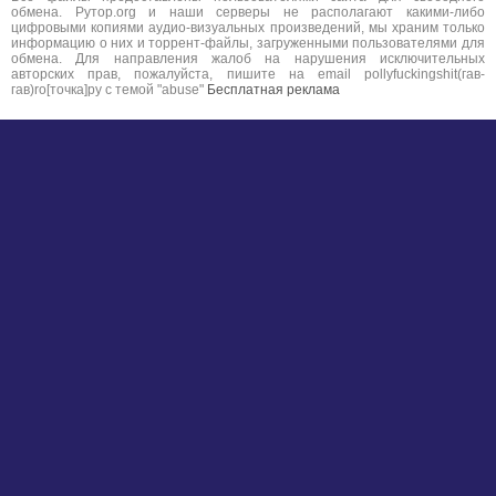
обмена. Рутор.org и наши серверы не располагают какими-либо
цифровыми копиями аудио-визуальных произведений, мы храним только
информацию о них и торрент-файлы, загруженными пользователями для
обмена. Для направления жалоб на нарушения исключительных
авторских прав, пожалуйста, пишите на email pollyfuckingshit(гав-
гав)ro[точка]ру с темой "abuse"
Бесплатная реклама