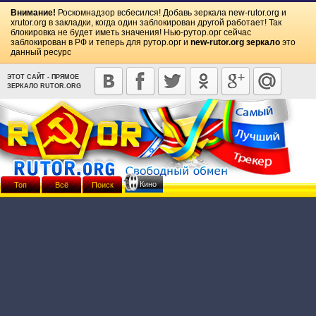
Внимание!
Роскомнадзор всбесился! Добавь зеркала
new-rutor.org
и
xrutor.org
в закладки, когда один заблокирован другой работает! Так
блокировка не будет иметь значения! Нью-рутор.орг сейчас
заблокирован в РФ и теперь для рутор.орг и
new-rutor.org зеркало
это
данный ресурс
ЭТОТ САЙТ - ПРЯМОЕ
ЗЕРКАЛО RUTOR.ORG
Кино
Топ
Всё
Поиск