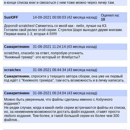
в конце списка книг и связаться с ним тоже можно через личку там.
Оценил на:
SuslOFF
14-09-2021 00:06:03 (42 месяца назад)
10
Дорогой scratches! Свяжитесь со мной как - либо, лучше на КЗ.
Готовлю свой релиз этой серии. Стрелок Шарп выходил двумя книгами.
Первая книга 1-3, вторая 4-5!!!!!!
Cамаритянинн
31-08-2021 11:24:14 (43 месяца назад)
scratches, спасибо за ответ, попробую уточнить.
"Книжный трекер" -это который от Флибусты?
scratches
31-08-2021 06:44:34 (43 месяца назад)
Cамаритянинн
, спросите у текущего автора сборки, она уже не первый
год идёт с "Книжного трекера", там есть возможность и в личку написать.
Cамаритянинн
31-08-2021 06:24:04 (43 месяца назад)
Можно быть уверенным, что файлы сделаны именно с Азбучного
издания?
Не редки случаи, когда в какой-либо серии встречаются файлы из списка,
но, за неимением возможности достать файл издания, ставят просто
любого издания. Тем более, в такой большой серии из более чем 300
файлов...