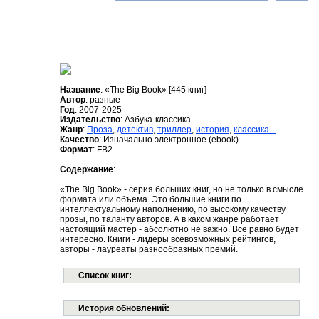
Название
: «The Big Book» [445 книг]
Автор
: разные
Год
: 2007-2025
Издательство
: Азбука-классика
Жанр
:
Проза
,
детектив
,
триллер
,
история
,
классика...
Качество
: Изначально электронное (ebook)
Формат
: FB2
Содержание
:
«The Big Book» - серия больших книг, но не только в смысле
формата или объема. Это большие книги по
интеллектуальному наполнению, по высокому качеству
прозы, по таланту авторов. А в каком жанре работает
настоящий мастер - абсолютно не важно. Все равно будет
интересно. Книги - лидеры всевозможных рейтингов,
авторы - лауреаты разнообразных премий.
Список книг:
История обновлений: