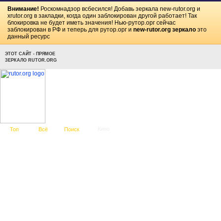
Внимание!
Роскомнадзор всбесился! Добавь зеркала
new-rutor.org
и
xrutor.org
в закладки, когда один заблокирован другой работает! Так
блокировка не будет иметь значения! Нью-рутор.орг сейчас
заблокирован в РФ и теперь для рутор.орг и
new-rutor.org зеркало
это
данный ресурс
ЭТОТ САЙТ - ПРЯМОЕ
ЗЕРКАЛО RUTOR.ORG
Кино
Топ
Всё
Поиск