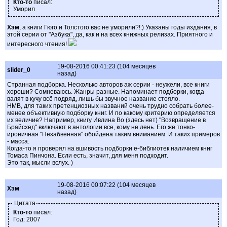
Кто-то
писал:
Уморил
Хэм
, а книги Гюго и Толстого вас не уморили?!:) Указаны годы издания, в
этой серии от "Азбука", да, как и на всех книжных релизах. Приятного и
интересного чтения!
19-08-2016 00:41:23 (104 месяцев
slider_0
назад)
Странная подборка. Несколько авторов аж серии - неужели, все книги
хороши? Сомневаюсь. Жанры разные. Напоминает подборки, когда
валят в кучу всё подряд, лишь бы звучное название стояло.
НМВ, для таких претенциозных названий очень трудно собрать более-
менее объективную подборку книг. И по какому критерию определяется
их величие? Например, книгу Ивлина Во (здесь нет) "Возвращение в
Брайсхед" включают в антологии все, кому не лень. Его же тонко-
ироничная "Незабвенная" обойдена таким вниманием. И таких примеров
- масса.
Когда-то я проверял на вшивость подборки е-библиотек наличием книг
Томаса Пинчона. Если есть, значит, для меня подходит.
Это так, мысли вслух. )
19-08-2016 00:07:22 (104 месяцев
Хэм
назад)
Цитата
Кто-то
писал:
Год: 2007