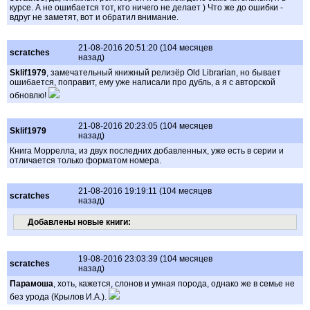
курсе. А не ошибается тот, кто ничего не делает ) Что же до ошибки -
вдруг не заметят, вот и обратил внимание.
21-08-2016 20:51:20 (104 месяцев
scratches
назад)
Sklif1979
, замечательный книжный релизёр Old Librarian, но бывает
ошибается, поправит, ему уже написали про дубль, а я с авторской
обновлю!
21-08-2016 20:23:05 (104 месяцев
Sklif1979
назад)
Книга Моррелла, из двух последних добавленных, уже есть в серии и
отличается только форматом номера.
21-08-2016 19:19:11 (104 месяцев
scratches
назад)
Добавлены новые книги:
19-08-2016 23:03:39 (104 месяцев
scratches
назад)
Парамоша
, хоть, кажется, слонов и умная порода, однако же в семье не
без урода (Крылов И.А.).