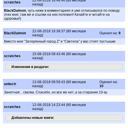
22-08-2018 18:48:46 (80 месяцев
scratches
назад)
BlackDaimon
, чуть ниже в комментариях я уже отписывался по поводу
этих книг, там же и ссылки на них положил! Качайте и читайте на
здоровье!)
22-08-2018 16:38:37 (80 месяцев
BlackDaimon
Оценил на:
9
назад)
Вместо книг "Затерянный город Z" и "Светила" у вас стоят пустышки
15-08-2018 09:43:46 (80 месяцев
scratches
назад)
Изменения в раздаче:
13-08-2018 09:59:43 (80 месяцев
Оценил на:
unitech
назад)
10
Занятная .. свалка. Спасибо, но все же нет, а за старания 10-ку.
12-08-2018 14:23:44 (80 месяцев
scratches
назад)
Добавлены новые книги: