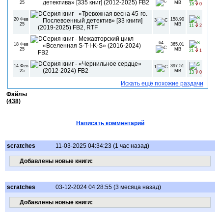
детектива» [335 книг] (2012-2025) FB2
25
MB
18
0
Серия книг - «Тревожная весна 45-го.
20 Фев
158.90
Послевоенный детектив» [33 книги]
3
25
MB
11
2
(2019-2025) FB2, RTF
Серия книг - Межавторский цикл
64
18 Фев
365.01
«Вселенная S-T-I-K-S» (2016-2024)
25
MB
21
1
FB2
Серия книг - «Чернильное сердце»
14 Фев
397.51
1
(2012-2024) FB2
25
MB
13
0
Искать ещё похожие раздачи
Файлы
(438)
Написать комментарий
scratches
11-03-2025 04:34:23 (1 час назад)
Добавлены новые книги:
scratches
03-12-2024 04:28:55 (3 месяца назад)
Добавлены новые книги: