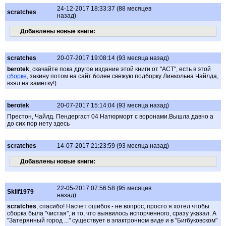
24-12-2017 18:33:37 (88 месяцев
scratches
назад)
Добавлены новые книги:
scratches
20-07-2017 19:08:14 (93 месяца назад)
berotek
, скачайте пока другое издание этой книги от "АСТ", есть в этой
сборке
, закину потом на сайт более свежую подборку Линкольна Чайлда,
взял на заметку!)
berotek
20-07-2017 15:14:04 (93 месяца назад)
Престон, Чайлд. Пендергаст 04 Натюрморт с воронами.Вышла давно а
до сих пор нету здесь
scratches
14-07-2017 21:23:59 (93 месяца назад)
Добавлены новые книги:
22-05-2017 07:56:58 (95 месяцев
Sklif1979
назад)
scratches
, спасибо! Насчет ошибок - не вопрос, просто я хотел чтобы
сборка была "чистая", и то, что выявилось испорченного, сразу указал. А
"Затерянный город ..." существует в элактронном виде и в "Бигбуковском"