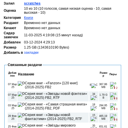
Залил
scratches
10 из 10 (10 голосов, самая низкая оценка - 10, самая
Оценка
высокая - 10)
Категория
Книги
Раздают
Временно нет данных
Качают
Временно нет данных
Сидер
11-03-2025 4:19:08 (15 минут назад)
замечен
Добавлен
03-12-2024 4:29:13
Размер
1.25 GB (1343610190 Bytes)
Добавить в
закладки
Связанные раздачи
Добав
Разме
Название
Пиры
лен
р
Серии книг - «Fanzon» [120 книг]
07 Мар
367.86
8
(2016-2025) FB2
25
MB
14
2
Серия книг - «Звезды новой фэнтези»
34
07 Мар
1.79 G
(2014-2025) FB2, RTF
25
B
11
8
Серия книг - «Самая страшная книга»
18
03 Мар
294.95
(2014-2025) FB2, PDF
25
MB
18
0
Серия книг - «Звезды новой
15
28 Фев
465.19
фантастики» (2014-2025) FB2, RTF
25
MB
17
6
Серия книг - «Звёзды мирового
35
25 Фев
651.61