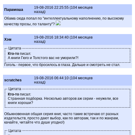
19-08-2016 22:25:55 (104 месяцев
Парамоша
назад)
Обама сюда попал по "интеллектуальному наполнению, по высокому
качеству прозы, по таланту"?
19-08-2016 18:34:40 (104 месяцев
Хэм
назад)
Цитата
Кто-то
писал:
А книги Гюго и Толстого вас не уморили?!
Гоголь - первое, что бросилось в глаза. Дальше и смотреть не стал.
19-08-2016 06:44:10 (104 месяцев
scratches
назад)
Цитата
Кто-то
писал:
Странная подборка. Несколько авторов аж серии - неужели, все
книги хороши?
Обыкновенная общая серия книг, часто такие встречаю от разных
издательств, просто дают выбор, как по авторам, так и по жанрам,
качайте, читайте что душе угодно!)
Цитата