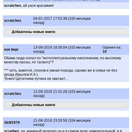
scratches
, ай уася красавчик!
04-01-2017 17:53:38 (100 месяцев
scratches
назад)
Добавлены новые книги:
13-09-2016 18:30:04 (103 месяцев
Оценил на:
изя берг
назад)
10
Обама сюда попал по "интеллектуальному наполнению, по высокому
качеству прозы, по таланту"?
*** хоть, кажется, слонов и умная порода, однако же в семье не без
урода (Крылов И.А.).
Точно! Цитатника путина не хватает...
12-09-2016 21:01:28 (103 месяцев
scratches
назад)
Добавлены новые книги:
21-08-2016 23:33:56 (104 месяцев
Sklif1979
назад)
scrathes
, да, книжный релизер он и в самом деле замечательный, я в