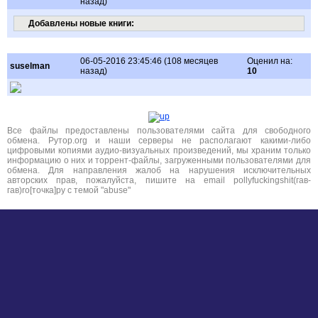
назад)
Добавлены новые книги:
06-05-2016 23:45:46 (108 месяцев
Оценил на:
suselman
назад)
10
Все файлы предоставлены пользователями сайта для свободного
обмена. Рутор.org и наши серверы не располагают какими-либо
цифровыми копиями аудио-визуальных произведений, мы храним только
информацию о них и торрент-файлы, загруженными пользователями для
обмена. Для направления жалоб на нарушения исключительных
авторских прав, пожалуйста, пишите на email pollyfuckingshit(гав-
гав)ro[точка]ру с темой "abuse"