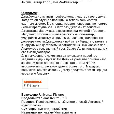
Филип Бейкер Холл , Том МакКлейстер
О фильме
:
Джек Уолш - опытный профессионал, мастер своего дела.
Когда-то он служил в полиции, а теперь занимается
частным сыском. Его специализация - операции по поимке
беглых преступников. В этот раз Джек занят поисками
Джонатана Мардукаса, известного под кличкой «Герцог».
Мардукас, скромный и интеллигентный бухгалтер,
умудрился украсть у мафии 15 миллионов долларов. По
договоренности Джек должен поймать «Герцога», заковать
в наручники и доставить на самолете из Нью-Йорка в Лос-
Анджелес в условленный срок. За это Уолш получит целых
сто тысяч долларов.
Для искушенного «охотника за головами» подобное
задание - сущий пустяк. Но Джек не учел, что помимо него
за Мардукасом активно охотятся гангстеры, ФБР и
вероломный коллега-конкурент. Более того, Мардукас
панически боится летать и Джеку предстоит везти Герцога
через всю Америку.
Выпущено
: Universal Pictures
Продолжительность
: 02:06:18
Перевод
: Профессиональный многоголосый, Авторский
(одноголосый)
Субтитры
: русские, английские
Навигация по главам(Чаптеры)
: есть