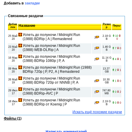
Добавить в
закладки
Связанные раздачи
Добав
Разме
Название
Пиры
лен
р
Успеть до полуночи / Midnight Run
25 Май
2.18 G
10
3
(1988) BDRip | A | Remastered
20
B
0
Успеть до полуночи / Midnight Run
23 Май
1.46 G
7
0
1
(1988) WEB-DLRip | A
20
B
Успеть до полуночи / Midnight Run
16 Мар
11.14 G
4
1
2
(1988) BDRip 1080p | P, A
20
B
Успеть до полуночи / Midnight Run (1988)
09 Фев
13.27
2
1
BDRip 720p | P, P2, A | Remastered
20
GB
Успеть до полуночи / Midnight Run
26 Май
10.30
1
0
6
(1988) BDRip 720p от NNNB | P, A
19
GB
Успеть до полуночи / Midnight Run
29 Июл
747.80
0
2
1
(1988) BDRip-AVC | P
17
MB
Успеть до полуночи / Midnight Run
18 Июн
2.19 G
0
0
2
(1988) BDRip от Koenig | P
17
B
Искать ещё похожие раздачи
Файлы (1)
Написать комментарий