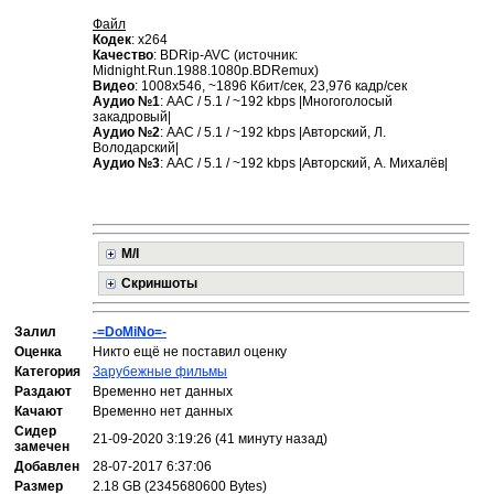
Файл
Кодек
: x264
Качество
: BDRip-AVC (источник:
Midnight.Run.1988.1080p.BDRemux)
Видео
: 1008x546, ~1896 Кбит/сек, 23,976 кадр/сек
Аудио №1
: AAC / 5.1 / ~192 kbps |Многоголосый
закадровый|
Аудио №2
: AAC / 5.1 / ~192 kbps |Авторский, Л.
Володарский|
Аудио №3
: AAC / 5.1 / ~192 kbps |Авторский, А. Михалёв|
M/I
Скриншоты
Залил
-=DoMiNo=-
Оценка
Никто ещё не поставил оценку
Категория
Зарубежные фильмы
Раздают
Временно нет данных
Качают
Временно нет данных
Сидер
21-09-2020 3:19:26 (41 минуту назад)
замечен
Добавлен
28-07-2017 6:37:06
Размер
2.18 GB (2345680600 Bytes)