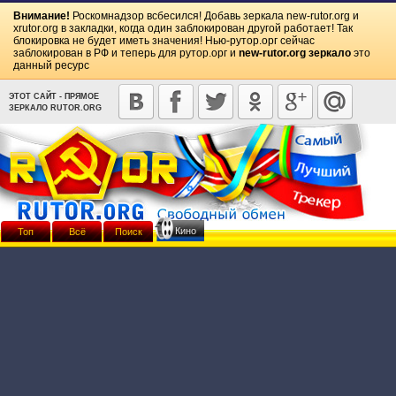
Внимание!
Роскомнадзор всбесился! Добавь зеркала
new-rutor.org
и
xrutor.org
в закладки, когда один заблокирован другой работает! Так
блокировка не будет иметь значения! Нью-рутор.орг сейчас
заблокирован в РФ и теперь для рутор.орг и
new-rutor.org зеркало
это
данный ресурс
ЭТОТ САЙТ - ПРЯМОЕ
ЗЕРКАЛО RUTOR.ORG
Кино
Топ
Всё
Поиск