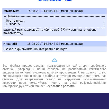
-=DoMiNo=-
15-08-2017 14:45:24 (38 месяцев назад)
Цитата
Кто-то
писал:
Никола55
развивай мысль дальше)) на чём не идёт???)) у меня на телефоне
показывает=))
Никола55
15-08-2017 14:36:42 (38 месяцев назад)
Скачал, а фильм именно этот размер не идет.
Все файлы предоставлены пользователями сайта для свободного
обмена. Рутор.org и наши серверы не располагают какими-либо
цифровыми копиями аудио-визуальных произведений, мы храним только
информацию о них и торрент-файлы, загруженными пользователями для
обмена. Для направления жалоб на нарушения исключительных
авторских прав, пожалуйста, пишите на email pollyfuckingshit(гав-
гав)ro[точка]ру с темой "abuse"
Бесплатная реклама