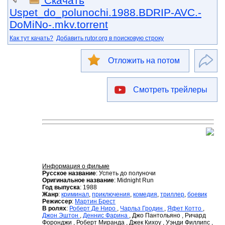
Скачать
Uspet_do_polunochi.1988.BDRIP-AVC.-
DoMiNo-.mkv.torrent
Как тут качать?
Добавить rutor.org в поисковую строку
Отложить на потом
Смотреть трейлеры
Информация о фильме
Русское название
: Успеть до полуночи
Оригинальное название
: Midnight Run
Год выпуска
: 1988
Жанр
:
криминал
,
приключения
,
комедия
,
триллер
,
боевик
Режиссер
:
Мартин Брест
В ролях
:
Роберт Де Ниро
,
Чарльз Гродин
,
Яфет Котто
,
Джон Эштон
,
Деннис Фарина
, Джо Пантольяно , Ричард
Форонджи , Роберт Миранда , Джек Кихоу , Уэнди Филлипс ,