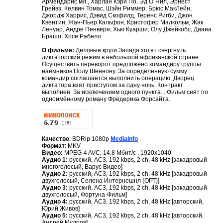
Армендарис мл., Харлан Кэри По, Эд О`Нил, Эрнест
Грейвз, Келвин Томас, Шэйн Риммер, Брюс МакЛейн,
Джордж Харрис, Дэвид Скофилд, Теренс Ригби, Джон
Квентин, Жан-Пьер Кальфон, Кристофер Малкольм, Жак
Ленуар, Андре Пенверн, Хью Куарши, Олу Джейкобс, Диана
Брашо, Хосе Рабело
О фильме:
Деловые круги Запада хотят свергнуть
диктаторский режим в небольшой африканской стране.
Осуществить переворот предложено командиру группы
наёмников Полу Шеннону. За определённую сумму
командир соглашается выполнить операцию. Дворец
диктатора взят приступом за одну ночь. Контракт
выполнен. За исключением одного пункта... Фильм снят по
одноимённому роману Фредерика Форсайта.
Качество
: BDRip 1080p
MediaInfo
Формат
: MKV
Видео:
MPEG-4 AVC, 14.8 Mбит/с , 1920x1040
Аудио 1:
русский, AC3, 192 kbps, 2 ch, 48 kHz [закадровый
многоголосый, Варус Видео]
Аудио 2:
русский, AC3, 192 kbps, 2 ch, 48 kHz [закадровый
двухголосый, Селена Интернешнл (ОРТ)]
Аудио 3:
русский, AC3, 192 kbps, 2 ch, 48 kHz [закадровый
двухголосый, Фортуна-Фильм]
Аудио 4:
русский, AC3, 192 kbps, 2 ch, 48 kHz [авторский,
Юрий Живов]
Аудио 5:
русский, AC3, 192 kbps, 2 ch, 48 kHz [авторский,
Андрей Мудров]