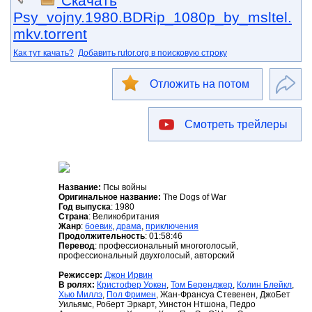
Скачать
Psy_vojny.1980.BDRip_1080p_by_msltel.
mkv.torrent
Как тут качать?
Добавить rutor.org в поисковую строку
Отложить на потом
Смотреть трейлеры
Название:
Псы войны
Оригинальное название:
The Dogs of War
Год выпуска
: 1980
Страна
: Великобритания
Жанр
:
боевик
,
драма
,
приключения
Продолжительность
: 01:58:46
Перевод
: профессиональный многоголосый,
профессиональный двухголосый, авторский
Режиссер:
Джон Ирвин
В ролях:
Кристофер Уокен
,
Том Беренджер
,
Колин Блейкл
,
Хью Миллэ
,
Пол Фримен
, Жан-Франсуа Стевенен, ДжоБет
Уильямс, Роберт Эркарт, Уинстон Нтшона, Педро