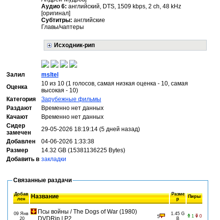
Аудио 6:
английский, DTS, 1509 kbps, 2 ch, 48 kHz
[оригинал]
Субтитры:
английские
Главы/чаптеры
Исходник-рип
Залил
msltel
10 из 10 (1 голосов, самая низкая оценка - 10, самая
Оценка
высокая - 10)
Категория
Зарубежные фильмы
Раздают
Временно нет данных
Качают
Временно нет данных
Сидер
29-05-2026 18:19:14 (5 дней назад)
замечен
Добавлен
04-06-2026 1:33:38
Размер
14.32 GB (15381136225 Bytes)
Добавить в
закладки
Связанные раздачи
Добав
Разме
Название
Пиры
лен
р
Псы войны / The Dogs of War (1980)
09 Янв
1.45 G
1
0
5
DVDRip | P2
20
B