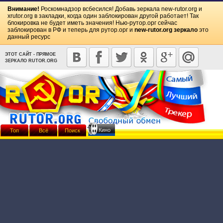
Внимание!
Роскомнадзор всбесился! Добавь зеркала
new-rutor.org
и
xrutor.org
в закладки, когда один заблокирован другой работает! Так
блокировка не будет иметь значения! Нью-рутор.орг сейчас
заблокирован в РФ и теперь для рутор.орг и
new-rutor.org зеркало
это
данный ресурс
ЭТОТ САЙТ - ПРЯМОЕ
ЗЕРКАЛО RUTOR.ORG
Кино
Топ
Всё
Поиск