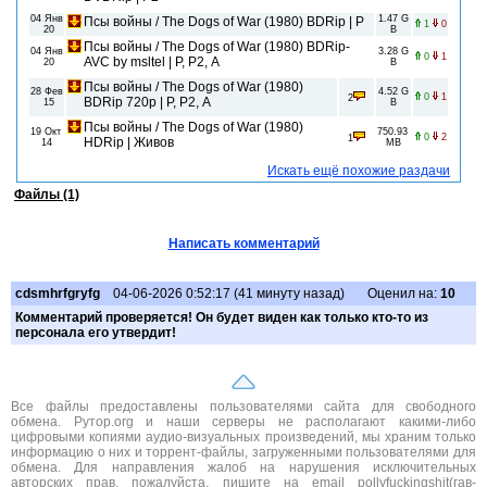
04 Янв
1.47 G
Псы войны / The Dogs of War (1980) BDRip | P
1
0
20
B
Псы войны / The Dogs of War (1980) BDRip-
04 Янв
3.28 G
0
1
AVC by msltel | P, P2, A
20
B
Псы войны / The Dogs of War (1980)
28 Фев
4.52 G
0
1
2
BDRip 720p | P, P2, A
15
B
Псы войны / The Dogs of War (1980)
19 Окт
750.93
0
2
1
HDRip | Живов
14
MB
Искать ещё похожие раздачи
Файлы (1)
Написать комментарий
cdsmhrfgryfg
04-06-2026 0:52:17 (41 минуту назад)
Оценил на:
10
Комментарий проверяется! Он будет виден как только кто-то из
персонала его утвердит!
Все файлы предоставлены пользователями сайта для свободного
обмена. Рутор.org и наши серверы не располагают какими-либо
цифровыми копиями аудио-визуальных произведений, мы храним только
информацию о них и торрент-файлы, загруженными пользователями для
обмена. Для направления жалоб на нарушения исключительных
авторских прав, пожалуйста, пишите на email pollyfuckingshit(гав-