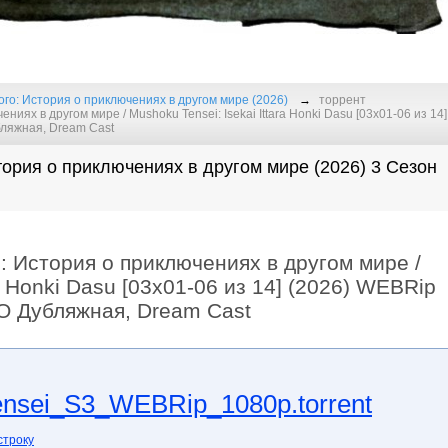
го: История о приключениях в другом мире (2026)
торрент
ях в другом мире / Mushoku Tensei: Isekai Ittara Honki Dasu [03x01-06 из 14]
бляжная, Dream Cast
ория о приключениях в другом мире (2026) 3 Сезон
 История о приключениях в другом мире /
ra Honki Dasu [03x01-06 из 14] (2026) WEBRip
 ТО Дубляжная, Dream Cast
nsei_S3_WEBRip_1080p.torrent
строку