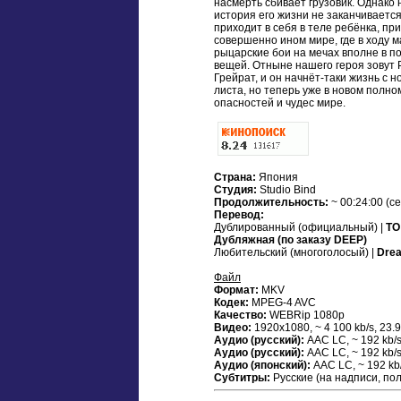
насмерть сбивает грузовик. Однако 
история его жизни не заканчивается
приходит в себя в теле ребёнка, пр
совершенно ином мире, где в ходу м
рыцарские бои на мечах вполне в п
вещей. Отныне нашего героя зовут 
Грейрат, и он начнёт-таки жизнь с н
листа, но теперь уже в новом полно
опасностей и чудес мире.
Страна:
Япония
Студия:
Studio Bind
Продолжительность:
~ 00:24:00 (с
Перевод:
Дублированный (официальный) |
ТО
Дубляжная (по заказу DEEP)
Любительский (многоголосый) |
Dre
Файл
Формат:
MKV
Кодек:
MPEG-4 AVC
Качество:
WEBRip 1080p
Видео:
1920x1080, ~ 4 100 kb/s, 23.9
Аудио (русский):
AAC LC, ~ 192 kb/s
Аудио (русский):
AAC LC, ~ 192 kb/s
Аудио (японский):
AAC LC, ~ 192 kb/
Субтитры:
Русские (на надписи, п