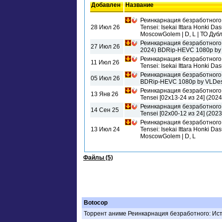
Добавлен
Название
Реинкарнация безработного:
28 Июл 26
Tensei: Isekai Ittara Honki D
MoscowGolem | D, L
Реинкарнация безработного / 
27 Июл 26
2024) BDRip-HEVC 1080p by 
Реинкарнация безработного:
11 Июл 26
Tensei: Isekai Ittara Honki D
Реинкарнация безработного / 
05 Июл 26
BDRip-HEVC 1080p by VLDesh
Реинкарнация безработного:
13 Янв 26
Tensei [02x13-24 из 24]
Реинкарнация безработного:
14 Сен 25
Tensei [02x00-12 из 24] 
Реинкарнация безработного:
13 Июл 24
Tensei: Isekai Ittara Honki D
MoscowGolem | D, L
Файлы (5)
Botocop
Торрент аниме Реинкарнация безработного: Исто