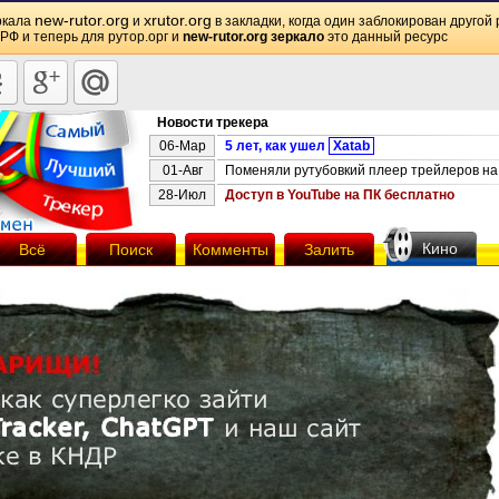
new-rutor.org
xrutor.org
ркала
и
в закладки, когда один заблокирован другой 
 РФ и теперь для рутор.орг и
new-rutor.org зеркало
это данный ресурс
Новости трекера
06-Мар
5 лет, как ушел
Xatab
01-Авг
Поменяли рутубовкий плеер трейлеров на 
28-Июл
Доступ в YouTube на ПК бесплатно
Кино
Всё
Поиск
Комменты
Залить