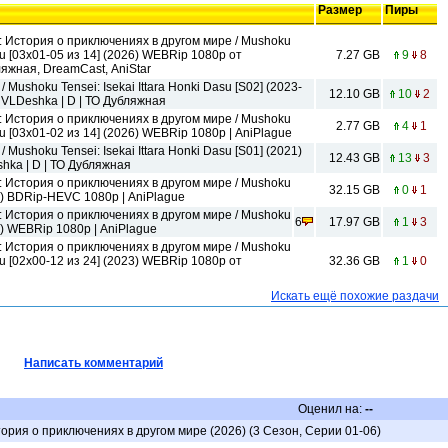
Размер
Пиры
 История о приключениях в другом мире / Mushoku
asu [03x01-05 из 14] (2026) WEBRip 1080p от
7.27 GB
9
8
 | ТО Дубляжная, DreamCast, AniStar
Mushoku Tensei: Isekai Ittara Honki Dasu [S02] (2023-
12.10 GB
10
2
VLDeshka | D | ТО Дубляжная
 История о приключениях в другом мире / Mushoku
2.77 GB
4
1
asu [03x01-02 из 14] (2026) WEBRip 1080p | AniPlague
Mushoku Tensei: Isekai Ittara Honki Dasu [S01] (2021)
12.43 GB
13
3
ka | D | ТО Дубляжная
 История о приключениях в другом мире / Mushoku
32.15 GB
0
1
 (2024) BDRip-HEVC 1080p | AniPlague
 История о приключениях в другом мире / Mushoku
6
17.97 GB
1
3
(2023) WEBRip 1080p | AniPlague
 История о приключениях в другом мире / Mushoku
asu [02x00-12 из 24] (2023) WEBRip 1080p от
32.36 GB
1
0
Искать ещё похожие раздачи
Написать комментарий
Оценил на:
--
рия о приключениях в другом мире (2026) (3 Сезон, Серии 01-06)