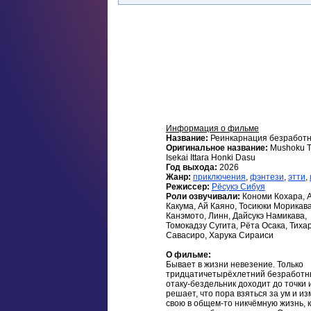
Информация о фильме
Название:
Реинкарнация безработн
Оригинальное название:
Mushoku T
Isekai Ittara Honki Dasu
Год выхода:
2026
Жанр:
приключения
,
фэнтези
,
этти
,
Режиссер:
Рёсукэ Сибуя
Роли озвучивали:
Кономи Кохара, 
Какума, Ай Каяно, Тосиюки Морикава
Канэмото, Линн, Дайсукэ Намикава,
Томокадзу Сугита, Рёта Осака, Тиха
Савасиро, Харука Сираиси
О фильме:
Бывает в жизни невезение. Только
тридцатичетырёхлетний безработ
отаку-бездельник доходит до точки 
решает, что пора взяться за ум и и
свою в общем-то никчёмную жизнь, к