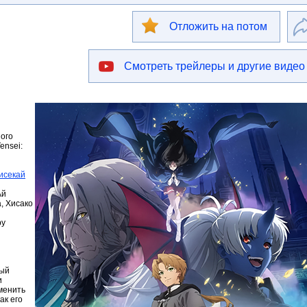
Отложить на потом
Смотреть трейлеры и другие видео
ого
ensei:
исекай
Ай
, Хисако
ру
ный
и
зменить
ак его