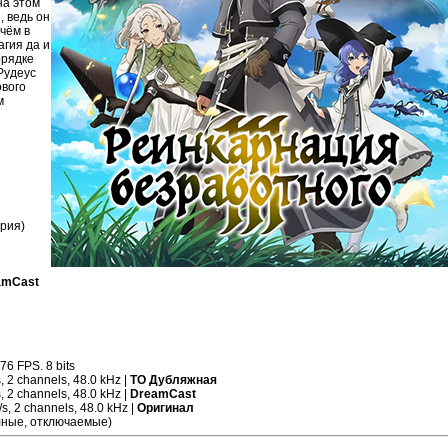
на этом
, ведь он
ичём в
агия да и
орядке
Рудеус
ового
м
ерия)
amCast
76 FPS. 8 bits
, 2 channels, 48.0 kHz |
ТО Дубляжная
, 2 channels, 48.0 kHz |
DreamCast
s, 2 channels, 48.0 kHz |
Оригинал
олные, отключаемые)