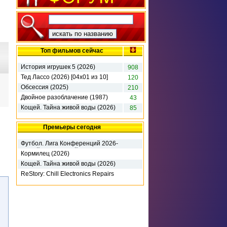
Топ фильмов сейчас
История игрушек 5 (2026)
908
Тед Лассо (2026) [04х01 из 10]
120
Обсессия (2025)
210
Двойное разоблачение (1987)
43
Кощей. Тайна живой воды (2026)
85
Премьеры сегодня
Футбол. Лига Конференций 2026-
27. 3-й кв раунд. 1-й матч. Динамо
Кормилец (2026)
К (2026)
Кощей. Тайна живой воды (2026)
ReStory: Chill Electronics Repairs
(2026) RePack