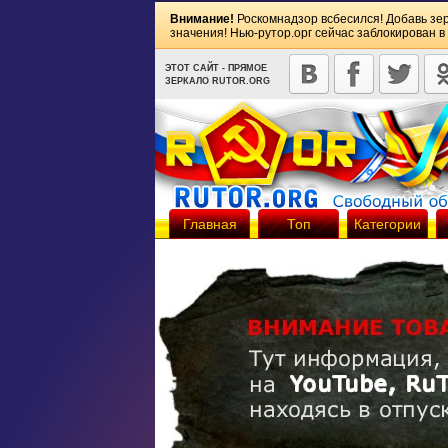
Внимание!
Роскомнадзор всбесился! Добавь зе
значения! Нью-рутор.орг сейчас заблокирован в
ЭТОТ САЙТ - ПРЯМОЕ
ЗЕРКАЛО RUTOR.ORG
Главная
Топ
Категории