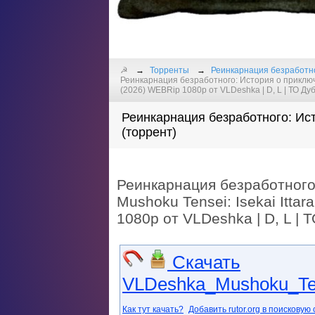
☭
Торренты
Реинкарнация безработно
Реинкарнация безработного: История о приключени
(2026) WEBRip 1080p от VLDeshka | D, L | ТО Ду
Реинкарнация безработного: Ист
(торрент)
Реинкарнация безработного:
Mushoku Tensei: Isekai Itta
1080p от VLDeshka | D, L |
Скачать
VLDeshka_Mushoku_Te
Как тут качать?
Добавить rutor.org в поисковую 