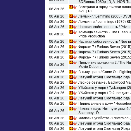
BDRemux 1080p | D, A | NOR-Tra
Валериан и город тысячи планет 
06 Авг 26
AVC | P2
06 Авг 26
Лемминг / Lemming (2005) DVDR
06 Авг 26
Лемминги / Lemminge (1979) BD
06 Авг 26
Частная собственность / Private
Команда зачистки / The Clean U
06 Авг 26
Pride Production
06 Авг 26
Частная собственность / Nue pro
06 Авг 26
Форсаж 7 / Furious Seven (2015
06 Авг 26
Форсаж 7 / Furious Seven (2015
06 Авг 26
Форсаж 7 / Furious Seven (2015
Проклятие монахини 2 / The Nun
06 Авг 26
Movie Dubbing
06 Авг 26
В тылу врага / Come Out Fighti
06 Авг 26
Летучий отряд Скотланд-Ярда /
06 Авг 26
Лесное безумие / Backwood Mad
06 Авг 26
Убийство у моря / Tyskungen (20
06 Авг 26
Убийство у моря / Тайное дитя 
06 Авг 26
Летучий отряд Скотланд-Ярда /
06 Авг 26
Привязанные к дому / Housebo
Человек-паук: Нет пути домой 
06 Авг 26
Scarabey | D
06 Авг 26
Иллюзия убийства / Reversion 
06 Авг 26
Летучий отряд Скотланд-Ярда /
06 Авг 26
Летучий отряд Скотланд-Ярда /