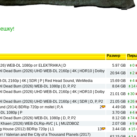
ешку!
Размер
Пир
026) WEB-DL 1080p от ELEKTRI4KA | D
5.97 GB
0
il Dead Burn (2026) UHD WEB-DL 2160p | 4K | HDR10 | Dolby
20.94 GB
2
-DL 2160p | 4K | SDR | P | Red Head Sound, WinMedia
15.69 GB
4
l Dead Burn (2026) WEB-DL 1080p | D, P, P2
8.04 GB
14
il Dead Burn (2026) UHD WEB-DL 2160p | 4K | HDR10 | Dolby
21.01 GB
30
l Dead Burn (2026) UHD WEB-DL 2160p | 4K | SDR | D, P, P2
21.05 GB
26
d (2014) BDRip 720p от msltel | P, A
2
4.49 GB
3
DL 1080p | P
3.70 GB
4
l Dead Burn (2026) WEB-DL 1080p | D, P, P2
8.12 GB
74
g Khaen (2026) WEB-DLRip-AVC | L | MUZOBOZ
2.07 GB
9
g House (2012) BDRip 720p | L1
13
3.44 GB
15
/ Valerian and the City of a Thousand Planets (2017)
62.15 GB
1