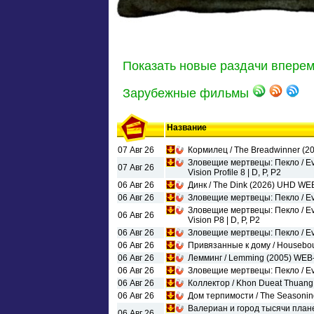
Показать новые раздачи вперем
Зарубежные фильмы
Название
07 Авг 26
Кормилец / The Breadwinner (2
Зловещие мертвецы: Пекло / Ev
07 Авг 26
Vision Profile 8 | D, P, P2
06 Авг 26
Динк / The Dink (2026) UHD WEB
06 Авг 26
Зловещие мертвецы: Пекло / Evi
Зловещие мертвецы: Пекло / Ev
06 Авг 26
Vision P8 | D, P, P2
06 Авг 26
Зловещие мертвецы: Пекло / Evi
06 Авг 26
Привязанные к дому / Houseboun
06 Авг 26
Лемминг / Lemming (2005) WEB-
06 Авг 26
Зловещие мертвецы: Пекло / Evi
06 Авг 26
Коллектор / Khon Dueat Thuan
06 Авг 26
Дом терпимости / The Seasonin
Валериан и город тысячи планет 
06 Авг 26