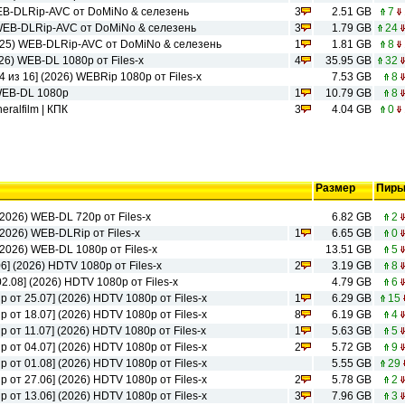
WEB-DLRip-AVC от DoMiNo & селезень
3
2.51 GB
7
 WEB-DLRip-AVC от DoMiNo & селезень
3
1.79 GB
24
2025) WEB-DLRip-AVC от DoMiNo & селезень
1
1.81 GB
8
26) WEB-DL 1080p от Files-x
4
35.95 GB
32
 из 16] (2026) WEBRip 1080p от Files-x
7.53 GB
8
 WEB-DL 1080p
1
10.79 GB
8
ralfilm | КПК
3
4.04 GB
0
Размер
Пир
(2026) WEB-DL 720p от Files-x
6.82 GB
2
(2026) WEB-DLRip от Files-x
1
6.65 GB
0
(2026) WEB-DL 1080p от Files-x
13.51 GB
5
6] (2026) HDTV 1080р от Files-x
2
3.19 GB
8
2.08] (2026) HDTV 1080р от Files-x
4.79 GB
6
р от 25.07] (2026) HDTV 1080р от Files-x
1
6.29 GB
15
р от 18.07] (2026) HDTV 1080р от Files-x
8
6.19 GB
4
р от 11.07] (2026) HDTV 1080р от Files-x
1
5.63 GB
5
р от 04.07] (2026) HDTV 1080р от Files-x
2
5.72 GB
9
р от 01.08] (2026) HDTV 1080р от Files-x
5.55 GB
29
р от 27.06] (2026) HDTV 1080р от Files-x
2
5.78 GB
2
р от 13.06] (2026) HDTV 1080р от Files-x
3
7.96 GB
3