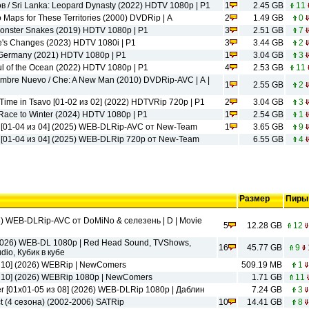
/ Sri Lanka: Leopard Dynasty (2022) HDTV 1080p | P1
1
2.45 GB
11
aps for These Territories (2000) DVDRip | А
2
1.49 GB
0
onster Snakes (2019) HDTV 1080p | P1
3
2.51 GB
7
's Changes (2023) HDTV 1080i | P1
3
3.44 GB
2
Germany (2021) HDTV 1080p | P1
1
3.04 GB
3
ul of the Ocean (2022) HDTV 1080p | P1
4
2.53 GB
11
mbre Nuevo / Che: A New Man (2010) DVDRip-AVC | А |
1
2.55 GB
2
ime in Tsavo [01-02 из 02] (2022) HDTVRip 720p | Р1
2
3.04 GB
3
 Race to Winter (2024) HDTV 1080p | P1
1
2.54 GB
1
 [01-04 из 04] (2025) WEB-DLRip-AVC от New-Team
1
3.65 GB
9
[01-04 из 04] (2025) WEB-DLRip 720p от New-Team
6.55 GB
4
Размер
Пиры
6) WEB-DLRip-AVC от DoMiNo & селезень | D | Movie
5
12.28 GB
12
(2026) WEB-DL 1080p | Red Head Sound, TVShows,
16
45.77 GB
9
dio, Кубик в кубе
з 10] (2026) WEBRip | NewComers
509.19 MB
1
з 10] (2026) WEBRip 1080p | NewComers
1.71 GB
11
ter [01x01-05 из 08] (2026) WEB-DLRip 1080p | Даблин
7.24 GB
3
ct (4 сезона) (2002-2006) SATRip
10
14.41 GB
8