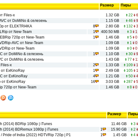
Размер
Пиры
 Files-x
1.32 GB
22
AVC от DoMiNo & селезень
1.15 GB
46
80p от ELEKTRI4KA
8
2.80 GB
132
3
DLRip от New-Team
1
400.50 MB
3
1
WEBRip 720p от New-Team
1
1.46 GB
5
0
DVDRip-AVC от New-Team
1.09 GB
1
0
DVDRip от New-Team
1.09 GB
0
0
C от DoMiNo & селезень
1
1.10 GB
30
VC от DoMiNo & селезень
1.43 GB
77
1
Files-x
2
1.33 GB
109
1
 от ExKinoRay
1
2.49 GB
105
1
C от ExKinoRay
4
1.21 GB
50
 от ExKinoRay
16
3.03 GB
287
5
ip 720p от New-Team
1.46 GB
8
0
Размер
Пир
rth (2014) BDRip 1080p | iTunes
11.46 GB
3
rth (2014) BDRemux 1080p | iTunes
1
15.90 GB
2
/ Pride of India (2022) HDTVRip 720p | Р1
1
1.45 GB
4