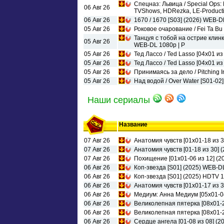
Спецназ: Львица / Special Ops: 
06 Авг 26
TVShows, HDRezka, LE-Product
06 Авг 26
1670 / 1670 [S03] (2026) WEB-D
05 Авг 26
Роковое очарование / Fei Ta Bu 
Танцуя с тобой на острие клинка
05 Авг 26
WEB-DL 1080p | P
05 Авг 26
Тед Лассо / Ted Lasso [04х01 из 
05 Авг 26
Тед Лассо / Ted Lasso [04х01 из
05 Авг 26
Принимаясь за дело / Pitching I
05 Авг 26
Над водой / Over Water [S01-02
Наши сериалы
Название
07 Авг 26
Анатомия чувств [01x01-18 из 
07 Авг 26
Анатомия чувств [01-18 из 30]
07 Авг 26
Похищение [01x01-06 из 12] (
06 Авг 26
Коп-звезда [S01] (2025) WEB-
06 Авг 26
Коп-звезда [S01] (2025) HDTV 1
06 Авг 26
Анатомия чувств [01x01-17 из 3
06 Авг 26
Медиум: Анна Медиум [05x01-0
06 Авг 26
Великолепная пятерка [08x01-28
06 Авг 26
Великолепная пятерка [08x01-2
06 Авг 26
Сердце ангела [01-08 из 08] (