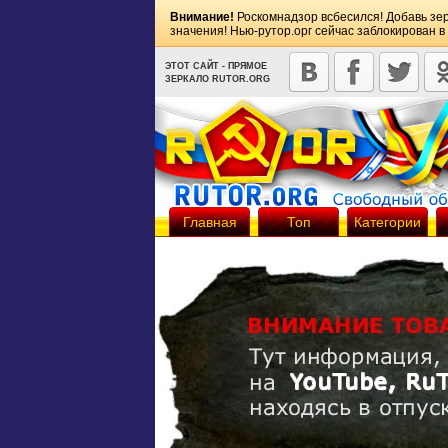
Внимание!
Роскомнадзор всбесился! Добавь зе
значения! Нью-рутор.орг сейчас заблокирован в
ЭТОТ САЙТ - ПРЯМОЕ
ЗЕРКАЛО RUTOR.ORG
Главная
Топ
Категории