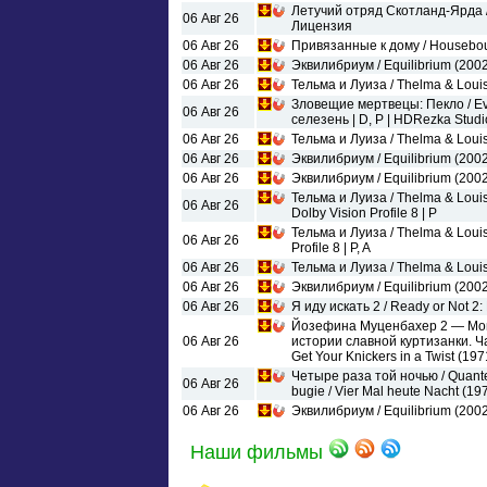
Летучий отряд Скотланд-Ярда / 
06 Авг 26
Лицензия
06 Авг 26
Привязанные к дому / Houseboun
06 Авг 26
Эквилибриум / Equilibrium (200
06 Авг 26
Тельма и Луиза / Thelma & Louis
Зловещие мертвецы: Пекло / E
06 Авг 26
селезень | D, P | HDRezka Studi
06 Авг 26
Тельма и Луиза / Thelma & Loui
06 Авг 26
Эквилибриум / Equilibrium (2002)
06 Авг 26
Эквилибриум / Equilibrium (2002
Тельма и Луиза / Thelma & Lou
06 Авг 26
Dolby Vision Profile 8 | P
Тельма и Луиза / Thelma & Loui
06 Авг 26
Profile 8 | P, A
06 Авг 26
Тельма и Луиза / Thelma & Louis
06 Авг 26
Эквилибриум / Equilibrium (2002
06 Авг 26
Я иду искать 2 / Ready or Not 2:
Йозефина Муценбахер 2 — Мои
06 Авг 26
истории славной куртизанки. Час
Get Your Knickers in a Twist (19
Четыре раза той ночью / Quante vo
06 Авг 26
bugie / Vier Mal heute Nacht (1
06 Авг 26
Эквилибриум / Equilibrium (2002)
Наши фильмы