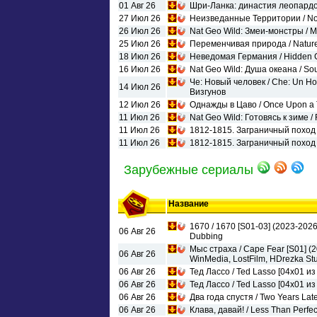
01 Авг 26
Шри-Ланка: династия леопардов 
27 Июл 26
Неизведанные Территории / No M
26 Июл 26
Nat Geo Wild: Змеи-монстры / M
25 Июл 26
Переменчивая природа / Nature
18 Июл 26
Неведомая Германия / Hidden 
16 Июл 26
Nat Geo Wild: Душа океана / So
Че: Новый человек / Che: Un Ho
14 Июл 26
Визгунов
12 Июл 26
Однажды в Цаво / Once Upon a T
11 Июл 26
Nat Geo Wild: Готовясь к зиме /
11 Июл 26
1812-1815. Заграничный поход
11 Июл 26
1812-1815. Заграничный поход 
Зарубежные сериалы
Название
1670 / 1670 [S01-03] (2023-202
06 Авг 26
Dubbing
Мыс страха / Cape Fear [S01] 
06 Авг 26
WinMedia, LostFilm, HDrezka Stu
06 Авг 26
Тед Лассо / Ted Lasso [04x01 и
06 Авг 26
Тед Лассо / Ted Lasso [04x01 и
06 Авг 26
Два года спустя / Two Years La
06 Авг 26
Клава, давай! / Less Than Perfe