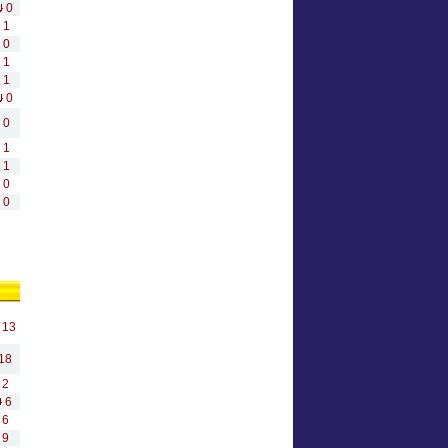
0
1
0
1
1
0
0
1
1
0
0
13
18
2
6
6
9