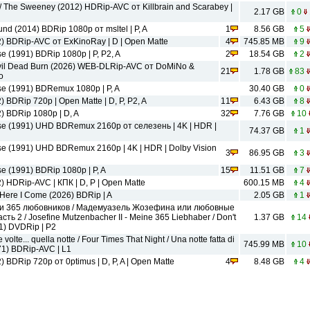
The Sweeney (2012) HDRip-AVC от Killbrain and Scarabey |
2.17 GB
0
d (2014) BDRip 1080p от msltel | P, A
1
8.56 GB
5
2) BDRip-AVC от ExKinoRay | D | Open Matte
4
745.85 MB
9
e (1991) BDRip 1080p | P, P2, A
2
18.54 GB
2
vil Dead Burn (2026) WEB-DLRip-AVC от DoMiNo &
21
1.78 GB
83
o
se (1991) BDRemux 1080p | P, A
30.40 GB
0
 BDRip 720p | Open Matte | D, P, P2, A
11
6.43 GB
8
) BDRip 1080p | D, A
32
7.76 GB
10
ise (1991) UHD BDRemux 2160p от селезень | 4K | HDR |
74.37 GB
1
se (1991) UHD BDRemux 2160p | 4K | HDR | Dolby Vision
3
86.95 GB
3
e (1991) BDRip 1080p | P, A
15
11.51 GB
7
) HDRip-AVC | КПК | D, P | Open Matte
600.15 MB
4
 Here I Come (2026) BDRip | A
2.05 GB
1
 365 любовников / Мадемуазель Жозефина или любовные
ть 2 / Josefine Mutzenbacher II - Meine 365 Liebhaber / Don't
1.37 GB
14
71) DVDRip | P2
lte... quella notte / Four Times That Night / Una notte fatta di
745.99 MB
10
971) BDRip-AVC | L1
 BDRip 720p от 0ptimus | D, P, A | Open Matte
4
8.48 GB
4