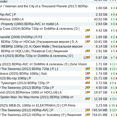
nsfer
/ Valerian and the City of a Thousand Planets (2017) BDRip-
1.60 GB
4
ip-AVC | P
2.33 GB
8
Remux 1080i | A
43.52 GB
2
 Property (1960) BDRip-AVC от msltel | A
2.63 GB
0
p Crew (2024) BDRip 720p от DoMiNo & селезень | D |
1
4.42 GB
5
priété (2006) DVDRip | P, P2
1
1.65 GB
2
) BDRip 720p от HDClub | Расширенная версия | D, A
1
10.81 GB
0
) WEBRip 1080p | D, A | Open Matte | Театральная версия
6.14 GB
0
) BDRip от HQCLUB | Theatrical Cut | Лицензия
2
2.91 GB
0
 II (2023) BDRip 720p от DoMiNo & селезень | D |
12
5.97 GB
7
ng (2022) BDRip-AVC от DoMiNo & селезень | D | Zone Vision
1.71 GB
12
 The Sweeney (2012) BDRip 720p | P, L1
3
5.56 GB
12
ness (2025) BDRip 1080p | Sub
1
1.74 GB
9
13) Blu-ray 1080p | P
2
21.71 GB
2
/ Tyskungen (2013) BDRip 720p | P
4
3.72 GB
0
 The Sweeney (2012) BDRip 720p | P
2
4.50 GB
1
und (2014) BDRemux 1080i от HDCLUB | A
1
19.07 GB
3
/ Spider-Man: No Way Home (2021) BDRip 1080p от
4
12.29 GB
10
(2025) WEB-DL 1080p от ELEKTRI4KA | D | CPI Films
3.23 GB
39
 The Sweeney (2012) HDRip-AVC | P
1
745.54 MB
10
 The Sweeney (2012) НDRip от Scarabey | P | Лицензия
1
744.61 MB
1