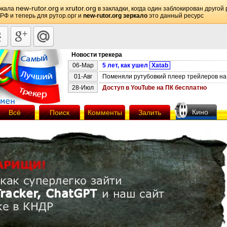
new-rutor.org
xrutor.org
ркала
и
в закладки, когда один заблокирован другой 
 РФ и теперь для рутор.орг и
new-rutor.org зеркало
это данный ресурс
Новости трекера
06-Мар
5 лет, как ушел
Xatab
01-Авг
Поменяли рутубовкий плеер трейлеров на 
28-Июл
Доступ в YouTube на ПК бесплатно
Кино
Всё
Поиск
Комменты
Залить