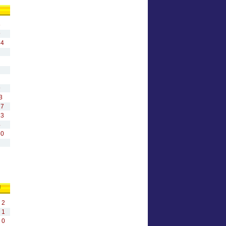
6
9
4
9
3
7
3
4
0
ы
2
1
0