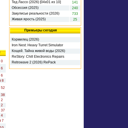
Тед Лассо (2026) [04х01 из 10]
141
Обсессия (2025)
240
Закулисье реальности (2026)
733
Живая ярость (2025)
25
Премьеры сегодня
Кормилец (2026)
Iron Nest: Heavy Turret Simulator
(2026) RePack
Кощей. Тайна живой воды (2026)
ы
ReStory: Chill Electronics Repairs
(2026) RePack
0
Retrowave 2 (2026) RePack
6
6
8
52
38
2
2
37
4
7
10