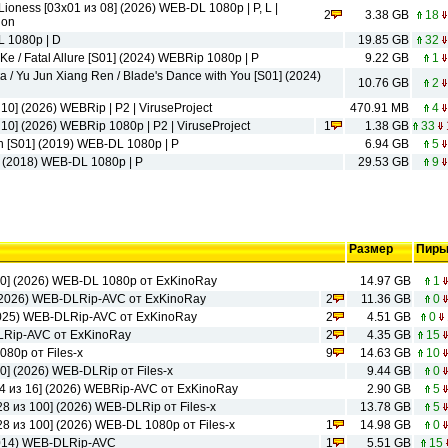
Lioness [03x01 из 08] (2026) WEB-DL 1080p | P, L |
2
3.38 GB
18
ion
L 1080p | D
19.85 GB
32
Ke / Fatal Allure [S01] (2024) WEBRip 1080p | P
9.22 GB
1
 / Yu Jun Xiang Ren / Blade's Dance with You [S01] (2024)
10.76 GB
2
10] (2026) WEBRip | P2 | ViruseProject
470.91 MB
4
 10] (2026) WEBRip 1080p | P2 | ViruseProject
1
1.38 GB
33
n [S01] (2019) WEB-DL 1080p | P
6.94 GB
5
] (2018) WEB-DL 1080p | P
29.53 GB
9
Размер
Пир
30] (2026) WEB-DL 1080p от ExKinoRay
14.97 GB
1
 (2026) WEB-DLRip-AVC от ExKinoRay
2
11.36 GB
0
2025) WEB-DLRip-AVC от ExKinoRay
2
4.51 GB
0
DLRip-AVC от ExKinoRay
2
4.35 GB
15
080р от Files-x
9
14.63 GB
10
0] (2026) WEB-DLRip от Files-x
9.44 GB
0
4 из 16] (2026) WEBRip-AVC от ExKinoRay
2.90 GB
5
 из 100] (2026) WEB-DLRip от Files-x
13.78 GB
5
8 из 100] (2026) WEB-DL 1080p от Files-x
1
14.98 GB
0
2014) WEB-DLRip-AVC
1
5.51 GB
15