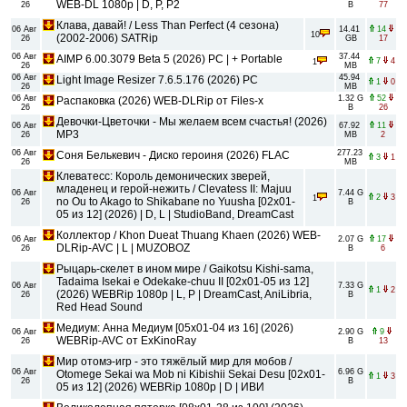
WEB-DL 1080p | D, P, P2
26
B
77
Клава, давай! / Less Than Perfect (4 сезона)
06 Авг
14.41
14
10
(2002-2006) SATRip
26
GB
17
06 Авг
37.44
AIMP 6.00.3079 Beta 5 (2026) PC | + Portable
7
4
1
26
MB
06 Авг
45.94
Light Image Resizer 7.6.5.176 (2026) PC
1
0
26
MB
06 Авг
1.32 G
52
Распаковка (2026) WEB-DLRip от Files-x
26
B
26
Девочки-Цветочки - Мы желаем всем счастья! (2026)
06 Авг
67.92
11
MP3
26
MB
2
06 Авг
277.23
Соня Белькевич - Диско героиня (2026) FLAC
3
1
26
MB
Клеватесс: Король демонических зверей,
младенец и герой-нежить / Clevatess II: Majuu
06 Авг
7.44 G
2
3
1
no Ou to Akago to Shikabane no Yuusha [02x01-
26
B
05 из 12] (2026) | D, L | StudioBand, DreamCast
Коллектор / Khon Dueat Thuang Khaen (2026) WEB-
06 Авг
2.07 G
17
DLRip-AVC | L | MUZOBOZ
26
B
6
Рыцарь-скелет в ином мире / Gaikotsu Kishi-sama,
Tadaima Isekai e Odekake-chuu II [02x01-05 из 12]
06 Авг
7.33 G
1
2
(2026) WEBRip 1080p | L, P | DreamCast, AniLibria,
26
B
Red Head Sound
Медиум: Анна Медиум [05x01-04 из 16] (2026)
06 Авг
2.90 G
9
WEBRip-AVC от ExKinoRay
26
B
13
Мир отомэ-игр - это тяжёлый мир для мобов /
06 Авг
6.96 G
Otomege Sekai wa Mob ni Kibishii Sekai Desu [02x01-
1
3
26
B
05 из 12] (2026) WEBRip 1080p | D | ИВИ