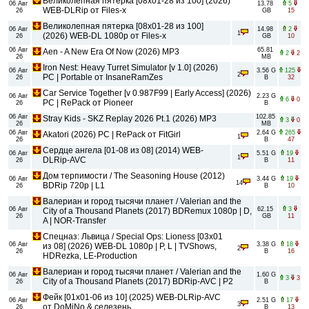
Великолепная пятерка [08x01-28 из 100] (2026)
06 Авг
13.78
5
WEB-DLRip от Files-x
26
GB
15
Великолепная пятерка [08x01-28 из 100]
06 Авг
14.98
2
1
(2026) WEB-DL 1080p от Files-x
26
GB
10
06 Авг
65.81
Aen - A New Era Of Now (2026) MP3
2
2
26
MB
Iron Nest: Heavy Turret Simulator [v 1.0] (2026)
06 Авг
3.56 G
125
2
PC | Portable от InsaneRamZes
26
B
32
Car Service Together [v 0.987F99 | Early Access] (2026)
06 Авг
2.23 G
6
0
PC | RePack от Pioneer
26
B
06 Авг
102.85
Stray Kids - SKZ Replay 2026 Pt.1 (2026) MP3
3
0
26
MB
06 Авг
2.64 G
265
Akatori (2026) PC | RePack от FitGirl
1
26
B
47
Сердце ангела [01-08 из 08] (2014) WEB-
06 Авг
5.51 G
19
1
DLRip-AVC
26
B
11
Дом терпимости / The Seasoning House (2012)
06 Авг
3.44 G
19
14
BDRip 720p | L1
26
B
10
Валериан и город тысячи планет / Valerian and the
06 Авг
62.15
3
City of a Thousand Planets (2017) BDRemux 1080p | D,
26
GB
11
A | NOR-Transfer
Спецназ: Львица / Special Ops: Lioness [03x01
06 Авг
3.38 G
18
из 08] (2026) WEB-DL 1080p | P, L | TVShows,
2
26
B
16
HDRezka, LE-Production
Валериан и город тысячи планет / Valerian and the
06 Авг
1.60 G
3
3
City of a Thousand Planets (2017) BDRip-AVC | P2
26
B
Фейк [01x01-06 из 10] (2025) WEB-DLRip-AVC
06 Авг
2.51 G
17
3
от DoMiNo & селезень
26
B
13