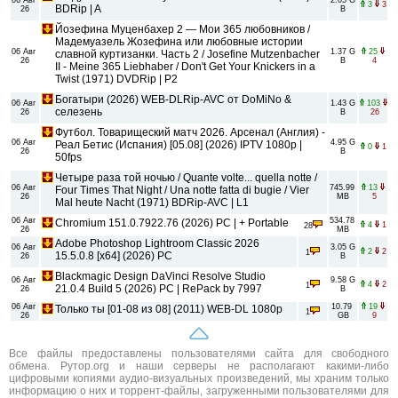
3
3
BDRip | A
26
B
Йозефина Муценбахер 2 — Мои 365 любовников /
Мадемуазель Жозефина или любовные истории
06 Авг
1.37 G
25
славной куртизанки. Часть 2 / Josefine Mutzenbacher
26
B
4
II - Meine 365 Liebhaber / Don't Get Your Knickers in a
Twist (1971) DVDRip | P2
Богатыри (2026) WEB-DLRip-AVC от DoMiNo &
06 Авг
1.43 G
103
селезень
26
B
26
Футбол. Товарищеский матч 2026. Арсенал (Англия) -
06 Авг
4.95 G
Реал Бетис (Испания) [05.08] (2026) IPTV 1080p |
0
1
26
B
50fps
Четыре раза той ночью / Quante volte... quella notte /
06 Авг
745.99
13
Four Times That Night / Una notte fatta di bugie / Vier
26
MB
5
Mal heute Nacht (1971) BDRip-AVC | L1
06 Авг
534.78
Chromium 151.0.7922.76 (2026) PC | + Portable
4
1
28
26
MB
Adobe Photoshop Lightroom Classic 2026
06 Авг
3.05 G
2
2
1
15.5.0.8 [x64] (2026) PC
26
B
Blackmagic Design DaVinci Resolve Studio
06 Авг
9.58 G
4
2
1
21.0.4 Build 5 (2026) РС | RePack by 7997
26
B
06 Авг
10.79
19
Только ты [01-08 из 08] (2011) WEB-DL 1080p
1
26
GB
9
Все файлы предоставлены пользователями сайта для свободного
обмена. Рутор.org и наши серверы не располагают какими-либо
цифровыми копиями аудио-визуальных произведений, мы храним только
информацию о них и торрент-файлы, загруженными пользователями для