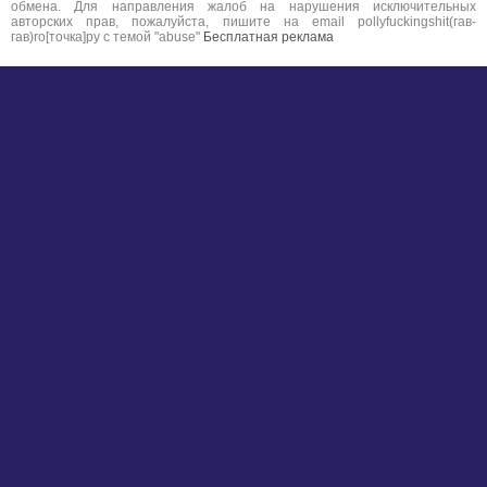
обмена. Для направления жалоб на нарушения исключительных
авторских прав, пожалуйста, пишите на email pollyfuckingshit(гав-
гав)ro[точка]ру с темой "abuse"
Бесплатная реклама