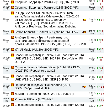
06 Авг
298.46
11
Сборник - Бодрящие Ремиксы [190] (2026) MP3
26
MB
8
06 Авг
323.29
9
Сборник - Бодрящие Ремиксы [189] (2026) MP3
26
MB
10
Рыцарь-скелет в ином мире / Gaikotsu Kishi-
sama, Tadaima Isekai e Odekake-chuu [02x01-05
06 Авг
2.57 G
из 12] (2026) WEBRip-HEVC 1080p by
1
1
1
26
B
ZaLmanVsk | L, P | Dream Cast + JAM CLUB,
AniLiberty, Red Head Sound, Amazing Dubbing
06 Авг
401.66
12
Божья Коровка - Солнечный удар (2026) FLAC
4
26
MB
9
Альберт Шпеер - Третий рейх изнутри.
06 Авг
6.76 M
12
Воспоминания рейхсминистра военной
26
B
6
промышленности. 1930-1945 (2005) FB2, EPUB, PDF
06 Авг
330.74
26
VA - AI Music (Vol. 20) (2026) MP3
26
MB
4
Зловещие мертвецы: Пекло / Evil Dead Burn (2026)
06 Авг
21.01
40
UHD WEB-DL 2160p | 4K | HDR10 | Dolby Vision P8 |
26
GB
31
D, P, P2
Crimson Desert - Deluxe Edition [v 1.14.00 + DLCs]
06 Авг
77.89
10
(2026) PC | Repack от dixen18
26
GB
17
Зловещие мертвецы: Пекло / Evil Dead Burn (2026)
06 Авг
21.05
20
UHD WEB-DL 2160p | 4K | SDR | D, P, P2
26
GB
31
Привязанные к дому / Housebound (2014)
06 Авг
4.49 G
3
4
2
BDRip 720p от msltel | P, A
26
B
06 Авг
3.70 G
Лемминг / Lemming (2005) WEB-DL 1080p | P
6
5
26
B
06 Авг
69.98
Pnau - AHHCade (2026) MP3
5
1
26
MB
Зловещие мертвецы: Пекло / Evil Dead Burn (2026)
06 Авг
8.12 G
79