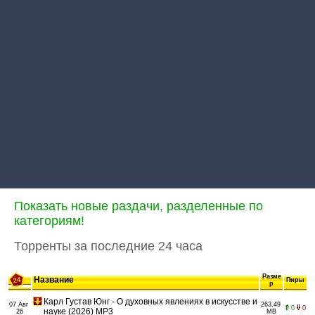
Показать новые раздачи, разделенные по
категориям!
Торренты за последние 24 часа
Разме
Название
Пиры
р
Карл Густав Юнг - О духовных явлениях в искусстве и
07 Авг
263.49
0
0
науке (2026) МР3
26
MB