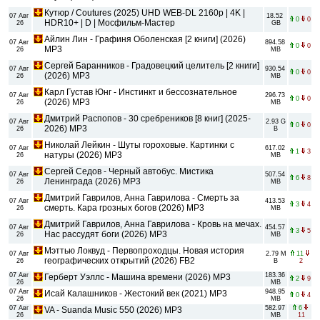
Кутюр / Coutures (2025) UHD WEB-DL 2160p | 4K |
07 Авг
18.52
0
0
HDR10+ | D | Мосфильм-Мастер
26
GB
Айлин Лин - Графиня Оболенская [2 книги] (2026)
07 Авг
894.58
0
0
MP3
26
MB
Сергей Баранников - Градовецкий целитель [2 книги]
07 Авг
930.54
0
0
(2026) MP3
26
MB
Карл Густав Юнг - Инстинкт и бессознательное
07 Авг
296.73
0
0
(2026) МР3
26
MB
Дмитрий Распопов - 30 сребреников [8 книг] (2025-
07 Авг
2.93 G
0
0
2026) MP3
26
B
Николай Лейкин - Шуты гороховые. Картинки с
07 Авг
617.02
1
3
натуры (2026) MP3
26
MB
Сергей Седов - Черный автобус. Мистика
07 Авг
507.54
6
8
Ленинграда (2026) MP3
26
MB
Дмитрий Гаврилов, Анна Гаврилова - Смерть за
07 Авг
413.53
3
4
смерть. Кара грозных богов (2026) MP3
26
MB
Дмитрий Гаврилов, Анна Гаврилова - Кровь на мечах.
07 Авг
454.57
3
5
Нас рассудят боги (2026) MP3
26
MB
Мэттью Локвуд - Первопроходцы. Новая история
07 Авг
2.79 M
11
географических открытий (2026) FB2
26
B
2
07 Авг
183.36
Герберт Уэллс - Машина времени (2026) MP3
2
9
26
MB
07 Авг
948.95
Исай Калашников - Жестокий век (2021) MP3
0
4
26
MB
07 Авг
582.97
6
VA - Suanda Music 550 (2026) MP3
26
MB
11