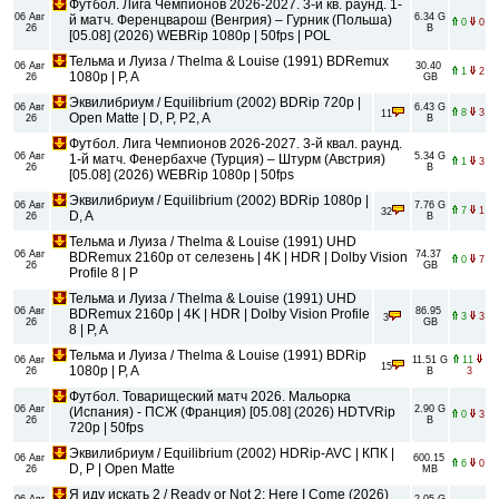
Футбол. Лига Чемпионов 2026-2027. 3-й кв. раунд. 1-
06 Авг
6.34 G
й матч. Ференцварош (Венгрия) – Гурник (Польша)
0
0
26
B
[05.08] (2026) WEBRip 1080р | 50fps | POL
Тельма и Луиза / Thelma & Louise (1991) BDRemux
06 Авг
30.40
1
2
1080p | P, A
26
GB
Эквилибриум / Equilibrium (2002) BDRip 720p |
06 Авг
6.43 G
8
3
11
Open Matte | D, P, P2, A
26
B
Футбол. Лига Чемпионов 2026-2027. 3-й квал. раунд.
06 Авг
5.34 G
1-й матч. Фенербахче (Турция) – Штурм (Австрия)
1
3
26
B
[05.08] (2026) WEBRip 1080р | 50fps
Эквилибриум / Equilibrium (2002) BDRip 1080p |
06 Авг
7.76 G
7
1
32
D, A
26
B
Тельма и Луиза / Thelma & Louise (1991) UHD
06 Авг
74.37
BDRemux 2160p от селезень | 4K | HDR | Dolby Vision
0
7
26
GB
Profile 8 | P
Тельма и Луиза / Thelma & Louise (1991) UHD
06 Авг
86.95
BDRemux 2160p | 4K | HDR | Dolby Vision Profile
3
3
3
26
GB
8 | P, A
Тельма и Луиза / Thelma & Louise (1991) BDRip
06 Авг
11.51 G
11
15
1080p | P, A
26
B
3
Футбол. Товарищеский матч 2026. Мальорка
06 Авг
2.90 G
(Испания) - ПСЖ (Франция) [05.08] (2026) HDTVRip
0
3
26
B
720p | 50fps
Эквилибриум / Equilibrium (2002) HDRip-AVC | КПК |
06 Авг
600.15
6
0
D, P | Open Matte
26
MB
Я иду искать 2 / Ready or Not 2: Here I Come (2026)
06 Авг
2.05 G