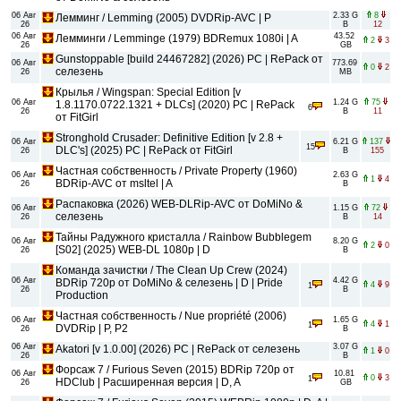
06 Авг
2.33 G
8
Лемминг / Lemming (2005) DVDRip-AVC | P
26
B
12
06 Авг
43.52
Лемминги / Lemminge (1979) BDRemux 1080i | A
2
3
26
GB
Gunstoppable [build 24467282] (2026) PC | RePack от
06 Авг
773.69
0
2
селезень
26
MB
Крылья / Wingspan: Special Edition [v
06 Авг
1.24 G
75
1.8.1170.0722.1321 + DLCs] (2020) PC | RePack
6
26
B
11
от FitGirl
Stronghold Crusader: Definitive Edition [v 2.8 +
06 Авг
6.21 G
137
15
DLC's] (2025) PC | RePack от FitGirl
26
B
155
Частная собственность / Private Property (1960)
06 Авг
2.63 G
1
4
BDRip-AVC от msltel | A
26
B
Распаковка (2026) WEB-DLRip-AVC от DoMiNo &
06 Авг
1.15 G
72
селезень
26
B
14
Тайны Радужного кристалла / Rainbow Bubblegem
06 Авг
8.20 G
2
0
[S02] (2025) WEB-DL 1080p | D
26
B
Команда зачистки / The Clean Up Crew (2024)
06 Авг
4.42 G
BDRip 720p от DoMiNo & селезень | D | Pride
4
9
1
26
B
Production
Частная собственность / Nue propriété (2006)
06 Авг
1.65 G
4
1
1
DVDRip | P, P2
26
B
06 Авг
3.07 G
Akatori [v 1.0.00] (2026) PC | RePack от селезень
1
0
26
B
Форсаж 7 / Furious Seven (2015) BDRip 720p от
06 Авг
10.81
0
3
1
HDClub | Расширенная версия | D, A
26
GB