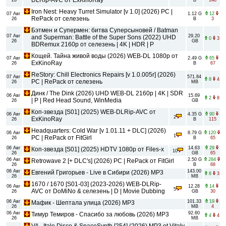
Iron Nest: Heavy Turret Simulator [v 1.0] (2026) PC |
07 Авг
1.12 G
12
RePack от селезень
26
B
3
Бэтмен и Супермен: битва Суперсыновей / Batman
07 Авг
29.20
and Superman: Battle of the Super Sons (2022) UHD
0
3
26
GB
BDRemux 2160p от селезень | 4K | HDR | P
Кощей. Тайна живой воды (2026) WEB-DL 1080p от
07 Авг
2.49 G
65
ExKinoRay
26
B
67
ReStory: Chill Electronics Repairs [v 1.0.005r] (2026)
07 Авг
571.84
8
4
PC | RePack от селезень
26
MB
Динк / The Dink (2026) UHD WEB-DL 2160p | 4K | SDR
06 Авг
15.69
2
8
| P | Red Head Sound, WinMedia
26
GB
Коп-звезда [S01] (2025) WEB-DLRip-AVC от
06 Авг
4.35 G
90
2
ExKinoRay
26
B
115
Headquarters: Cold War [v 1.01.11 + DLC] (2026)
06 Авг
8.79 G
120
1
PC | RePack от FitGirl
26
B
65
06 Авг
14.63
29
Коп-звезда [S01] (2025) HDTV 1080р от Files-x
10
26
GB
65
06 Авг
2.50 G
284
Retrowave 2 [+ DLC's] (2026) PC | RePack от FitGirl
26
B
68
06 Авг
143.00
Евгений Григорьев - Live в Сибири (2026) MP3
8
3
26
MB
1670 / 1670 [S01-03] (2023-2026) WEB-DLRip-
06 Авг
12.28
14
5
AVC от DoMiNo & селезень | D | Movie Dubbing
26
GB
30
06 Авг
101.33
19
Мафик - Шептала улица (2026) MP3
26
MB
4
06 Авг
92.60
Тимур Темиров - Спасибо за любовь (2026) MP3
4
4
26
MB
VA - Italo Disco & SpaceSynth [254] (2026) MP3 ot Vitaly