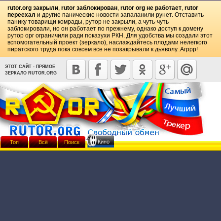
rutor.org закрыли
,
rutor заблокирован
,
rutor org не работает
,
rutor
переехал
и другие панические новости запаланили рунет. Отставить
панику товарищи комрады, рутор не закрыли, а чуть-чуть
заблокировали, но он работает по прежнему, однако доступ к домену
рутор орг ограничили ради показухи РКН. Для удобства мы создали этот
вспомогательный проект (зеркало), наслаждайтесь плодами нелегкого
пиратского труда пока совсем все не позакрывали к дьяволу..Агррр!
ЭТОТ САЙТ - ПРЯМОЕ
ЗЕРКАЛО RUTOR.ORG
Кино
Топ
Всё
Поиск