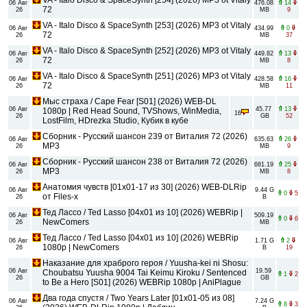
06 Авг
476.08
14
72
26
MB
9
VA - Italo Disco & SpaceSynth [253] (2026) MP3 ot Vitaly
06 Авг
434.99
0
72
26
MB
37
VA - Italo Disco & SpaceSynth [252] (2026) MP3 ot Vitaly
06 Авг
449.82
13
72
26
MB
8
VA - Italo Disco & SpaceSynth [251] (2026) MP3 ot Vitaly
06 Авг
428.58
16
72
26
MB
11
Мыс страха / Cape Fear [S01] (2026) WEB-DL
06 Авг
45.77
13
1080p | Red Head Sound, TVShows, WinMedia,
16
26
GB
52
LostFilm, HDrezka Studio, Кубик в кубе
Сборник - Русский шансон 239 от Виталия 72 (2026)
06 Авг
635.63
26
MP3
26
MB
9
Сборник - Русский шансон 238 от Виталия 72 (2026)
06 Авг
681.19
25
MP3
26
MB
8
Анатомия чувств [01x01-17 из 30] (2026) WEB-DLRip
06 Авг
9.44 G
0
5
от Files-x
26
B
Тед Лассо / Ted Lasso [04x01 из 10] (2026) WEBRip |
06 Авг
509.19
0
6
NewComers
26
MB
Тед Лассо / Ted Lasso [04x01 из 10] (2026) WEBRip
06 Авг
1.71 G
2
1080p | NewComers
26
B
19
Наказание для храброго героя / Yuusha-kei ni Shosu:
06 Авг
19.59
Choubatsu Yuusha 9004 Tai Keimu Kiroku / Sentenced
1
2
26
GB
to Be a Hero [S01] (2026) WEBRip 1080p | AniPlague
Два года спустя / Two Years Later [01x01-05 из 08]
06 Авг
7.24 G
8
3