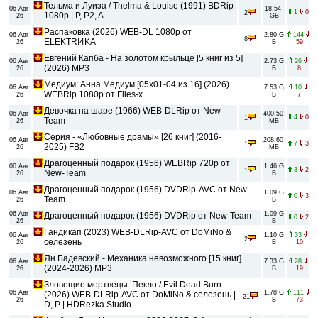
Тельма и Луиза / Thelma & Louise (1991) BDRip
06 Авг
18.54
1
0
2
1080p | P, P2, A
26
GB
Распаковка (2026) WEB-DL 1080p от
06 Авг
2.80 G
144
8
ELEKTRI4KA
26
B
59
Евгений Капба - На золотом крыльце [5 книг из 5]
06 Авг
2.73 G
26
(2026) MP3
26
B
8
Медиум: Анна Медиум [05x01-04 из 16] (2026)
06 Авг
7.53 G
10
WEBRip 1080p от Files-x
26
B
7
Девочка на шаре (1966) WEB-DLRip от New-
06 Авг
400.50
4
0
1
Team
26
MB
Серия - «Любовные драмы» [26 книг] (2016-
06 Авг
208.60
7
3
1
2025) FB2
26
MB
Драгоценный подарок (1956) WEBRip 720p от
06 Авг
1.46 G
3
2
1
New-Team
26
B
Драгоценный подарок (1956) DVDRip-AVC от New-
06 Авг
1.09 G
0
3
Team
26
B
06 Авг
1.09 G
Драгоценный подарок (1956) DVDRip от New-Team
0
2
26
B
Гандикап (2023) WEB-DLRip-AVC от DoMiNo &
06 Авг
1.10 G
33
2
селезень
26
B
10
Ян Бадевский - Механика невозможного [15 книг]
06 Авг
7.33 G
28
(2024-2026) MP3
26
B
19
Зловещие мертвецы: Пекло / Evil Dead Burn
06 Авг
1.78 G
111
(2026) WEB-DLRip-AVC от DoMiNo & селезень |
21
26
B
73
D, P | HDRezka Studio