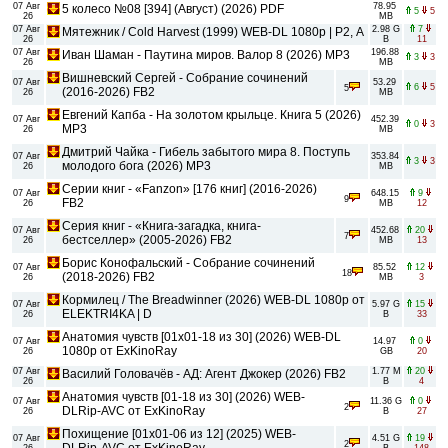
07 Авг
78.95
5 колесо №08 [394] (Август) (2026) PDF
5
5
26
MB
07 Авг
2.98 G
7
Мятежник / Cold Harvest (1999) WEB-DL 1080p | Р2, A
26
B
11
07 Авг
196.88
Иван Шаман - Паутина миров. Валор 8 (2026) MP3
3
3
26
MB
Вишневский Сергей - Собрание сочинений
07 Авг
53.29
6
5
5
(2016-2026) FB2
26
MB
Евгений Капба - На золотом крыльце. Книга 5 (2026)
07 Авг
452.39
0
3
MP3
26
MB
Дмитрий Чайка - Гибель забытого мира 8. Поступь
07 Авг
353.84
3
3
молодого бога (2026) MP3
26
MB
Серии книг - «Fanzon» [176 книг] (2016-2026)
07 Авг
648.15
9
9
FB2
26
MB
12
Серия книг - «Книга-загадка, книга-
07 Авг
452.68
20
7
бестселлер» (2005-2026) FB2
26
MB
13
Борис Конофальский - Собрание сочинений
07 Авг
85.52
12
18
(2018-2026) FB2
26
MB
3
Кормилец / The Breadwinner (2026) WEB-DL 1080p от
07 Авг
5.97 G
15
ELEKTRI4KA | D
26
B
33
Анатомия чувств [01x01-18 из 30] (2026) WEB-DL
07 Авг
14.97
0
1080p от ExKinoRay
26
GB
20
07 Авг
1.77 M
20
Василий Головачёв - АД: Агент Джокер (2026) FB2
26
B
4
Анатомия чувств [01-18 из 30] (2026) WEB-
07 Авг
11.36 G
0
2
DLRip-AVC от ExKinoRay
26
B
27
Похищение [01x01-06 из 12] (2025) WEB-
07 Авг
4.51 G
19
2
DLRip-AVC от ExKinoRay
26
B
148