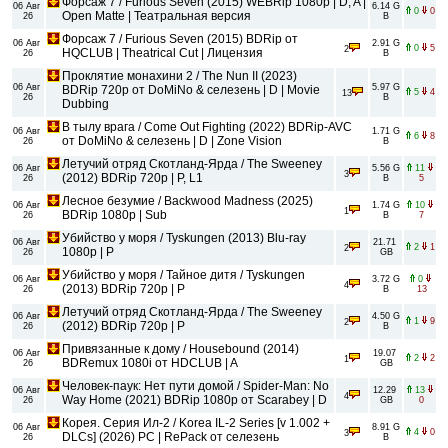
Форсаж 7 / Furious Seven (2015) WEBRip 1080p | D, A |
06 Авг
6.14 G
0
0
Open Matte | Театральная версия
26
B
Форсаж 7 / Furious Seven (2015) BDRip от
06 Авг
2.91 G
0
5
2
HQCLUB | Theatrical Cut | Лицензия
26
B
Проклятие монахини 2 / The Nun II (2023)
06 Авг
5.97 G
BDRip 720p от DoMiNo & селезень | D | Movie
5
4
13
26
B
Dubbing
В тылу врага / Come Out Fighting (2022) BDRip-AVC
06 Авг
1.71 G
6
8
от DoMiNo & селезень | D | Zone Vision
26
B
Летучий отряд Скотланд-Ярда / The Sweeney
06 Авг
5.56 G
11
3
(2012) BDRip 720p | P, L1
26
B
5
Лесное безумие / Backwood Madness (2025)
06 Авг
1.74 G
10
1
BDRip 1080p | Sub
26
B
7
Убийство у моря / Tyskungen (2013) Blu-ray
06 Авг
21.71
2
1
2
1080p | P
26
GB
Убийство у моря / Тайное дитя / Tyskungen
06 Авг
3.72 G
0
4
(2013) BDRip 720p | P
26
B
13
Летучий отряд Скотланд-Ярда / The Sweeney
06 Авг
4.50 G
1
9
2
(2012) BDRip 720p | P
26
B
Привязанные к дому / Housebound (2014)
06 Авг
19.07
2
2
1
BDRemux 1080i от HDCLUB | A
26
GB
Человек-паук: Нет пути домой / Spider-Man: No
06 Авг
12.29
13
4
Way Home (2021) BDRip 1080p от Scarabey | D
26
GB
0
Корея. Серия Ил-2 / Korea IL-2 Series [v 1.002 +
06 Авг
8.91 G
4
0
3
DLCs] (2026) PC | RePack от селезень
26
B