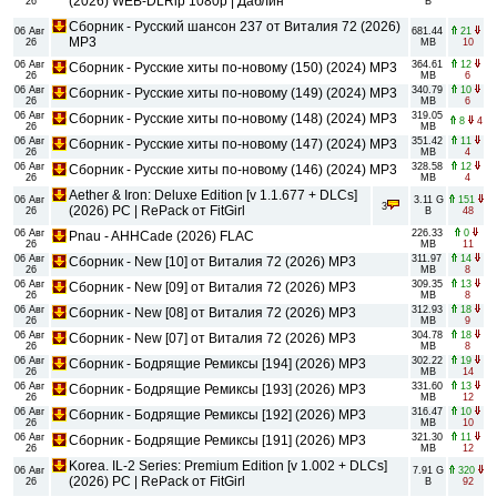
(2026) WEB-DLRip 1080p | Даблин
26
B
Сборник - Русский шансон 237 от Виталия 72 (2026)
06 Авг
681.44
21
MP3
26
MB
10
06 Авг
364.61
12
Сборник - Русские хиты по-новому (150) (2024) MP3
26
MB
6
06 Авг
340.79
10
Сборник - Русские хиты по-новому (149) (2024) MP3
26
MB
6
06 Авг
319.05
Сборник - Русские хиты по-новому (148) (2024) MP3
8
4
26
MB
06 Авг
351.42
11
Сборник - Русские хиты по-новому (147) (2024) MP3
26
MB
4
06 Авг
328.58
12
Сборник - Русские хиты по-новому (146) (2024) MP3
26
MB
4
Aether & Iron: Deluxe Edition [v 1.1.677 + DLCs]
06 Авг
3.11 G
151
3
(2026) PC | RePack от FitGirl
26
B
48
06 Авг
226.33
0
Pnau - AHHCade (2026) FLAC
26
MB
11
06 Авг
311.97
14
Сборник - New [10] от Виталия 72 (2026) MP3
26
MB
8
06 Авг
309.35
13
Сборник - New [09] от Виталия 72 (2026) MP3
26
MB
8
06 Авг
312.93
18
Сборник - New [08] от Виталия 72 (2026) MP3
26
MB
9
06 Авг
304.78
18
Сборник - New [07] от Виталия 72 (2026) MP3
26
MB
8
06 Авг
302.22
19
Сборник - Бодрящие Ремиксы [194] (2026) MP3
26
MB
14
06 Авг
331.60
13
Сборник - Бодрящие Ремиксы [193] (2026) MP3
26
MB
12
06 Авг
316.47
10
Сборник - Бодрящие Ремиксы [192] (2026) MP3
26
MB
10
06 Авг
321.30
11
Сборник - Бодрящие Ремиксы [191] (2026) MP3
26
MB
12
Korea. IL-2 Series: Premium Edition [v 1.002 + DLCs]
06 Авг
7.91 G
320
(2026) PC | RePack от FitGirl
26
B
92