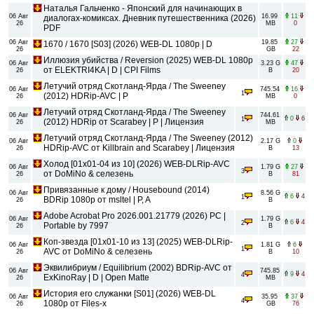
Наталья Гальченко - Японский для начинающих в
06 Авг
16.99
11
диалогах-комиксах. Дневник путешественника (2026)
26
MB
0
PDF
06 Авг
19.85
27
1670 / 1670 [S03] (2026) WEB-DL 1080p | D
26
GB
22
Иллюзия убийства / Reversion (2025) WEB-DL 1080p
06 Авг
3.23 G
47
от ELEKTRI4KA | D | CPI Films
26
B
20
Летучий отряд Скотланд-Ярда / The Sweeney
06 Авг
745.54
16
1
(2012) HDRip-AVC | P
26
MB
0
Летучий отряд Скотланд-Ярда / The Sweeney
06 Авг
744.61
0
6
1
(2012) НDRip от Scarabey | P | Лицензия
26
MB
Летучий отряд Скотланд-Ярда / The Sweeney (2012)
06 Авг
2.17 G
0
HDRip-AVC от Killbrain and Scarabey | Лицензия
26
B
13
Холод [01х01-04 из 10] (2026) WEB-DLRip-AVC
06 Авг
1.79 G
27
3
от DoMiNo & селезень
26
B
81
Привязанные к дому / Housebound (2014)
06 Авг
8.56 G
6
4
1
BDRip 1080p от msltel | P, A
26
B
Adobe Acrobat Pro 2026.001.21779 (2026) PC |
06 Авг
1.79 G
6
4
2
Portable by 7997
26
B
Коп-звезда [01x01-10 из 13] (2025) WEB-DLRip-
06 Авг
1.81 G
6
1
AVC от DoMiNo & селезень
26
B
10
Эквилибриум / Equilibrium (2002) BDRip-AVC от
06 Авг
745.85
9
4
4
ExKinoRay | D | Open Matte
26
MB
История его служанки [S01] (2026) WEB-DL
06 Авг
35.95
37
4
1080p от Files-x
26
GB
76