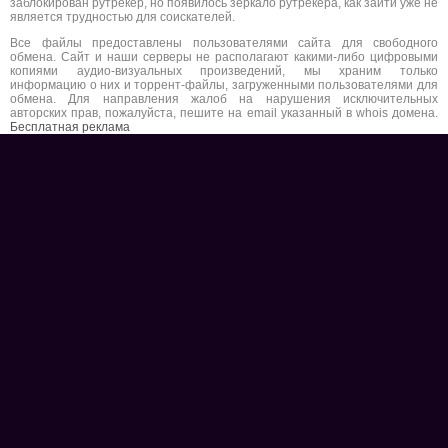
заблокирован рутрекер, но появилось зеркало рутрекера, как зайти уже не
является трудностью для соискателей.
Все файлы предоставлены пользователями сайта для свободного
обмена. Сайт и наши серверы не располагают какими-либо цифровыми
копиями аудио-визуальных произведений, мы храним только
информацию о них и торрент-файлы, загруженными пользователями для
обмена. Для направления жалоб на нарушения исключительных
авторских прав, пожалуйста, пешите на email указанный в whois домена.
Бесплатная реклама