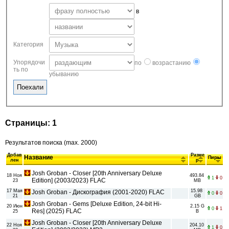
в
Категория
Упорядочи
по
возрастанию
ть по
убыванию
Страницы: 1
Результатов поиска (max. 2000)
Добав
Разме
Название
Пиры
лен
р
Josh Groban - Closer [20th Anniversary Deluxe
18 Ноя
493.84
1
0
Edition] (2003/2023) FLAC
23
MB
17 Мая
15.98
Josh Groban - Дискография (2001-2020) FLAC
0
0
21
GB
Josh Groban - Gems [Deluxe Edition, 24-bit Hi-
20 Июн
2.15 G
0
1
Res] (2025) FLAC
25
B
Josh Groban - Closer [20th Anniversary Deluxe
22 Ноя
204.10
1
0