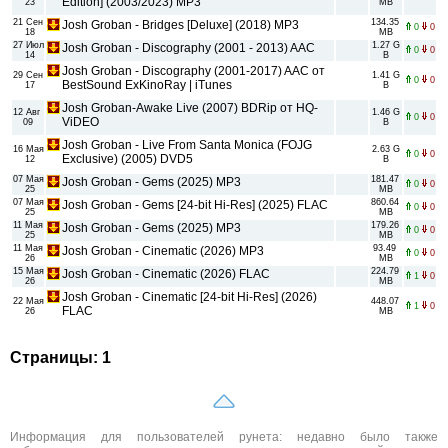
Edition] (2003/2023) MP3
23
MB
21 Сен
134.35
Josh Groban - Bridges [Deluxe] (2018) MP3
0
0
18
MB
27 Июл
1.27 G
Josh Groban - Discography (2001 - 2013) AAC
0
0
14
B
Josh Groban - Discography (2001-2017) AAC от
29 Сен
1.41 G
0
0
BestSound ExKinoRay | iTunes
17
B
Josh Groban-Awake Live (2007) BDRip от HQ-
12 Авг
1.46 G
0
0
ViDEO
09
B
Josh Groban - Live From Santa Monica (FOJG
16 Мая
2.63 G
0
0
Exclusive) (2005) DVD5
12
B
07 Мая
181.47
Josh Groban - Gems (2025) MP3
0
0
25
MB
07 Мая
860.64
Josh Groban - Gems [24-bit Hi-Res] (2025) FLAC
0
0
25
MB
11 Мая
179.26
Josh Groban - Gems (2025) MP3
0
0
25
MB
11 Мая
93.49
Josh Groban - Cinematic (2026) MP3
0
0
26
MB
15 Мая
224.79
Josh Groban - Cinematic (2026) FLAC
1
0
26
MB
Josh Groban - Cinematic [24-bit Hi-Res] (2026)
22 Мая
448.07
1
0
FLAC
26
MB
Страницы: 1
Информация для пользователей рунета: недавно было также