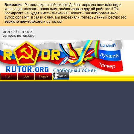
Внимание!
Роскомнадзор всбесился! Добавь зеркала
new-rutor.org
и
xrutor.org
в закладки, когда один заблокирован другой работает! Так
блокировка не будет иметь значения! Новость: заблокирован нью-
рутор.орг в РФ, в связи с чем, мы переехали, теперь данный ресурс это
зеркало new-rutor.org
и рутор.орг
ЭТОТ САЙТ - ПРЯМОЕ
ЗЕРКАЛО RUTOR.ORG
Кино
Топ
Всё
Поиск