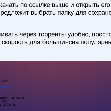
качать по ссылке выше и открыть его
предложит выбрать папку для сохран
ивать через торренты удобно, просто
й скорость для большинсва популярны
:
zake
t
,
Drone
ьность:
01:03:49
к:
MP3
о:
320 kbps