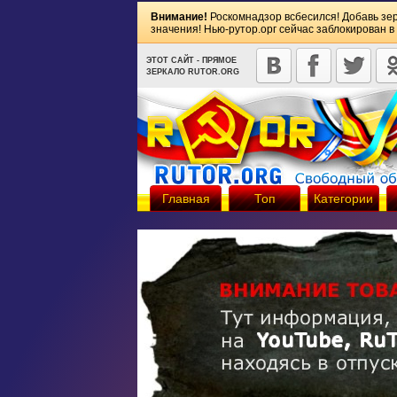
Внимание!
Роскомнадзор всбесился! Добавь зе
значения! Нью-рутор.орг сейчас заблокирован в
ЭТОТ САЙТ - ПРЯМОЕ
ЗЕРКАЛО RUTOR.ORG
Главная
Топ
Категории