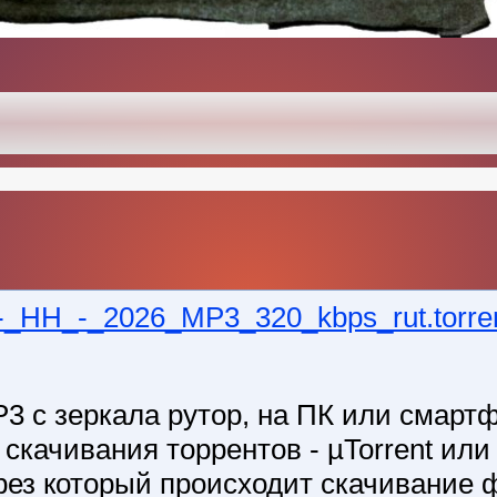
_HH_-_2026_MP3_320_kbps_rut.torre
3 с зеркала рутор, на ПК или смарт
ачивания торрентов - µTorrent или B
рез который происходит скачивание 