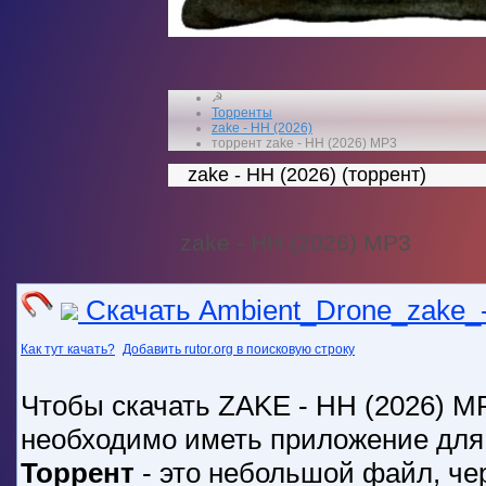
☭
Торренты
zake - HH (2026)
торрент zake - HH (2026) MP3
zake - HH (2026) (торрент)
zake - HH (2026) MP3
Скачать Ambient_Drone_zake_-
Как тут качать?
Добавить rutor.org в поисковую строку
Чтобы скачать ZAKE - HH (2026) MP
необходимо иметь приложение для ск
Торрент
- это небольшой файл, че