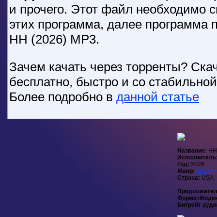
и прочего. Этот файл необходимо с
этих программа, далее программа 
HH (2026) MP3.
Зачем качать через торренты? Скач
бесплатно, быстро и со стабильно
Более подробно в
данной статье
Название:
HH
Исполнитель
Год:
2026
Жанр:
Ambien
Страна:
USA
Продолжител
Формат/Коде
Битрейт ауди