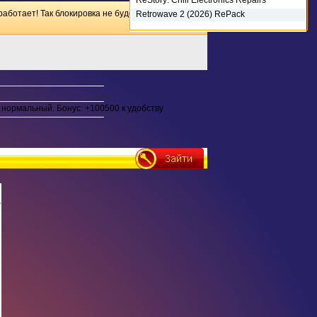
ReStory: Chill Electronics Repairs
(2026) RePack
работает! Так блокировка не будет иметь
Retrowave 2 (2026) RePack
нормальный. Бонус: +100500 к удобству