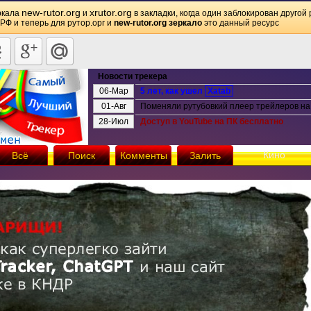
new-rutor.org
xrutor.org
ркала
и
в закладки, когда один заблокирован другой 
 РФ и теперь для рутор.орг и
new-rutor.org зеркало
это данный ресурс
Новости трекера
06-Мар
5 лет, как ушел
Xatab
01-Авг
Поменяли рутубовкий плеер трейлеров на 
28-Июл
Доступ в YouTube на ПК бесплатно
Кино
Всё
Поиск
Комменты
Залить