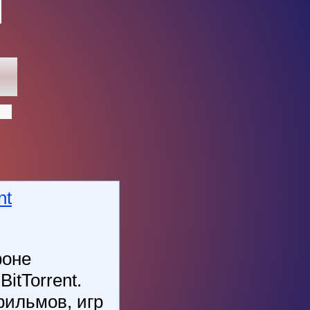
nt
фоне
itTorrent.
фильмов, игр