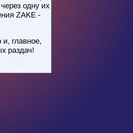
 через одну их
ения ZAKE -
 и, главное,
х раздач!